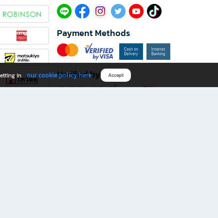
Payment Methods
Verified by
our cookie policy here
etting in
Accept
Download B2S app