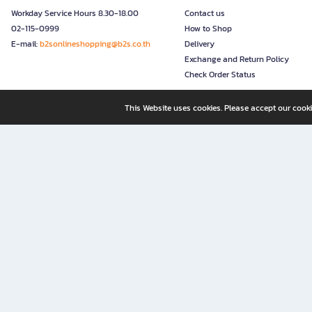
Workday Service Hours 8.30-18.00
Contact us
02-115-0999
How to Shop
E-mail:
b2sonlineshopping@b2s.co.th
Delivery
Exchange and Return Policy
Check Order Status
This Website uses cookies. Please accept our cooki
B2S, a business unit of Central Retail Corporation Public Compa
B2S Online: Your Destination for Books, Stationery, and Insp
B2S Online is your all-in-one bookstore and stationery shop, perfect for readers, w