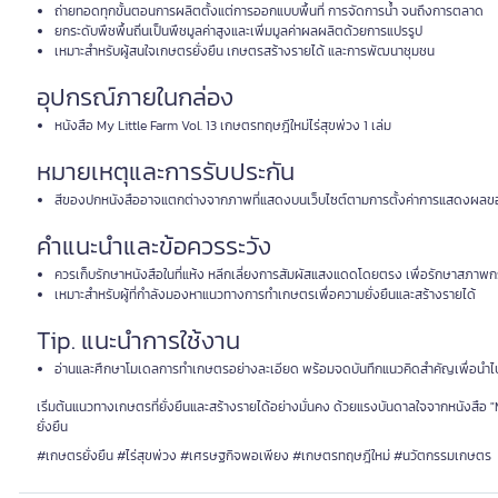
ถ่ายทอดทุกขั้นตอนการผลิตตั้งแต่การออกแบบพื้นที่ การจัดการน้ำ จนถึงการตลาด
ยกระดับพืชพื้นถิ่นเป็นพืชมูลค่าสูงและเพิ่มมูลค่าผลผลิตด้วยการแปรรูป
เหมาะสำหรับผู้สนใจเกษตรยั่งยืน เกษตรสร้างรายได้ และการพัฒนาชุมชน
อุปกรณ์ภายในกล่อง
หนังสือ My Little Farm Vol. 13 เกษตรทฤษฎีใหม่ไร่สุขพ่วง 1 เล่ม
หมายเหตุและการรับประกัน
สีของปกหนังสืออาจแตกต่างจากภาพที่แสดงบนเว็บไซต์ตามการตั้งค่าการแสดงผลข
คำแนะนำและข้อควรระวัง
ควรเก็บรักษาหนังสือในที่แห้ง หลีกเลี่ยงการสัมผัสแสงแดดโดยตรง เพื่อรักษาสภาพก
เหมาะสำหรับผู้ที่กำลังมองหาแนวทางการทำเกษตรเพื่อความยั่งยืนและสร้างรายได้
Tip. แนะนำการใช้งาน
อ่านและศึกษาโมเดลการทำเกษตรอย่างละเอียด พร้อมจดบันทึกแนวคิดสำคัญเพื่อนำไปประย
เริ่มต้นแนวทางเกษตรที่ยั่งยืนและสร้างรายได้อย่างมั่นคง ด้วยแรงบันดาลใจจากหนังสือ 
ยั่งยืน
#เกษตรยั่งยืน #ไร่สุขพ่วง #เศรษฐกิจพอเพียง #เกษตรทฤษฎีใหม่ #นวัตกรรมเกษตร