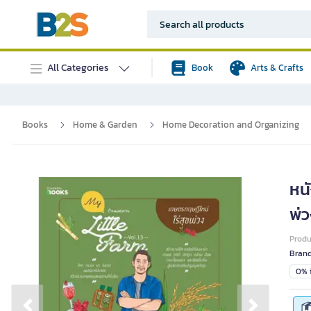
All Categories
Book
Arts & Crafts
Books
Home & Garden
Home Decoration and Organizing
หนั
พ่
Prod
Bran
0% i