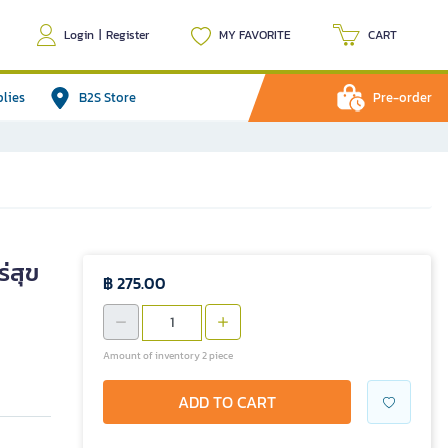
Login
|
Register
MY FAVORITE
CART
plies
B2S Store
Pre-order
่สุข
฿ 275.00
Amount of inventory 2 piece
ADD TO CART