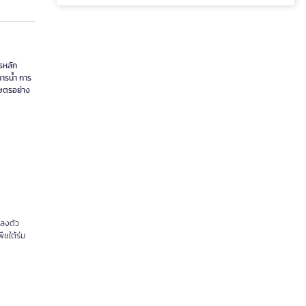
รหลัก
ารน้ำ การ
กษตรอย่าง
งลงตัว
ืชใต้ร่ม