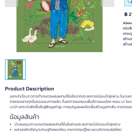
Previous slide
Next slide
฿ 2
About
หนังส
เศรษฐ
สร้าง
สร้างส
Product Description
บอกเล่าเรื่องราวการทำเกษตรผสมผสานที่ยั่งยืนจากประสบการณ์ของไร่สุขพ่วง โมเดล
ถ่ายทอดผ่านทุกขั้นตอนของการผลิต ตั้งแต่การออกแบบพื้นที่ตามแบบโคก หนอง นา โมเดล
เงาป่า ยกระดับพืชพื้นถิ่นสู่พืชมูลค่าสูง การแปรรูปผลผลิตเพื่อสร้างมูลค่าเพิ่ม การ
ข้อมูลสินค้า
นำเสนอแนวทางเกษตรผสมผสานที่ยั่งยืนผ่านประสบการณ์จริงของไร่สุขพ่วง
ผสานหลักปรัชญาเศรษฐกิจพอเพียง เกษตรทฤษฎีใหม่ และนวัตกรรมสมัยใหม่