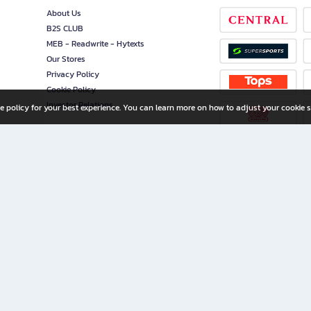
About Us
B2S CLUB
MEB - Readwrite - Hytexts
Our Stores
Privacy Policy
Cookie Policy
Investor Relations
e policy for your best experience. You can learn more on how to adjust your cookie s
ny Limited
iration for All Ages
riters, and creators alike.