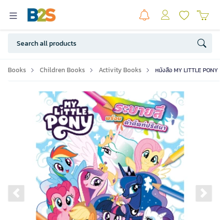
Books
Children Books
Activity Books
หนังสือ MY LITTLE PONY ร
Previous slide
Ne