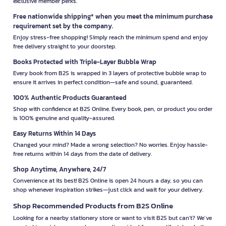
exclusive member perks.
Free nationwide shipping* when you meet the minimum purchase
requirement set by the company.
Enjoy stress-free shopping! Simply reach the minimum spend and enjoy
free delivery straight to your doorstep.
Books Protected with Triple-Layer Bubble Wrap
Every book from B2S is wrapped in 3 layers of protective bubble wrap to
ensure it arrives in perfect condition—safe and sound, guaranteed.
100% Authentic Products Guaranteed
Shop with confidence at B2S Online. Every book, pen, or product you order
is 100% genuine and quality-assured.
Easy Returns Within 14 Days
Changed your mind? Made a wrong selection? No worries. Enjoy hassle-
free returns within 14 days from the date of delivery.
Shop Anytime, Anywhere, 24/7
Convenience at its best! B2S Online is open 24 hours a day, so you can
shop whenever inspiration strikes—just click and wait for your delivery.
Shop Recommended Products from B2S Online
Looking for a nearby stationery store or want to visit B2S but can't? We’ve