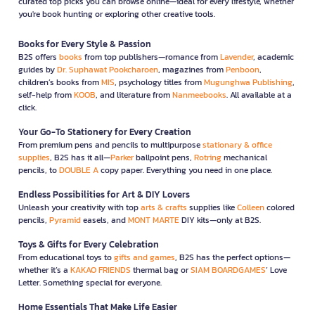
curated top picks you can browse online—ideal for every lifestyle, whether
you're book hunting or exploring other creative tools.
Books for Every Style & Passion
B2S offers
books
from top publishers—romance from
Lavender
, academic
guides by
Dr. Suphawat Pookcharoen
, magazines from
Penboon
,
children’s books from
MIS
, psychology titles from
Mugunghwa Publishing
,
self-help from
KOOB
, and literature from
Nanmeebooks
. All available at a
click.
Your Go-To Stationery for Every Creation
From premium pens and pencils to multipurpose
stationary & office
supplies
, B2S has it all—
Parker
ballpoint pens,
Rotring
mechanical
pencils, to
DOUBLE A
copy paper. Everything you need in one place.
Endless Possibilities for Art & DIY Lovers
Unleash your creativity with top
arts & crafts
supplies like
Colleen
colored
pencils,
Pyramid
easels, and
MONT MARTE
DIY kits—only at B2S.
Toys & Gifts for Every Celebration
From educational toys to
gifts and games
, B2S has the perfect options—
whether it’s a
KAKAO FRIENDS
thermal bag or
SIAM BOARDGAMES
’ Love
Letter. Something special for everyone.
Home Essentials That Make Life Easier