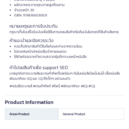
ผลิตจากกระดาษคุณภาพสูงที่ทนทาน
จำนวนหน้า: 30
ISBN: 9786166030631
หมายเหตุและการรับประกัน
กรุณาเก็บใบเสร็จรับเงินเพื่อใช้ในการเคลมสินค้าหรือคืนเงินในกรณีที่สินค้าเสียหาย
คำแนะนำและข้อควรระวัง
ควรเก็บรักษาสินค้าไว้ในที่แห้งและห่างจากความร้อน
ไม่ควรหันหน้าปกหนังสือเข้าหาแสงแดด
ใช้ผ้าแห้งสะอาดทำความสะอาดฝุ่นที่เกาะบนหน้าหนังสือ
คำโปรยสินค้าเพื่อ support SEO
มาสนุกกับการระบายสีและเกมคำศัพท์ไปพร้อมๆ กันในหนังสือโพนี่เล่มนี้! เสื้อหนังสือ
พัฒนาทักษะ EQ และ CQ ให้เด็กๆ อย่างลงตัว
#หนังสือระบายสี #เกมคำศัพท์ #โพนี่ #พัฒนาทักษะ #EQ #CQ
Product Information
Green Product
General Product