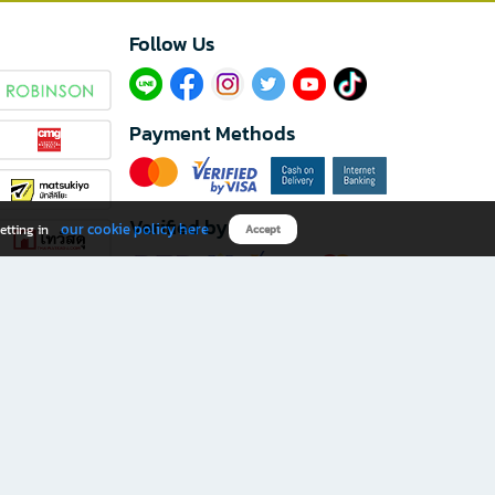
Follow Us​
Payment Methods
Verified by
our cookie policy here
etting in
Accept
Download B2S app