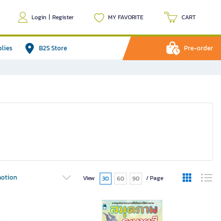
Login
|
Register
MY FAVORITE
CART
plies
B2S Store
Pre-order
otion
View
/ Page
30
60
90