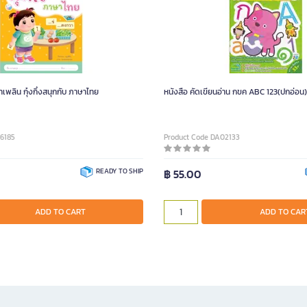
เพลิน กุ๋งกิ๋งสนุกกับ ภาษาไทย
หนังสือ คัดเขียนอ่าน กขค ABC 123(ปกอ่อน)
6185
Product Code DA02133
READY TO SHIP
฿ 55.00
ADD TO CART
ADD TO CAR