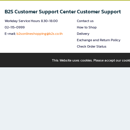
B2S Customer Support Center
Customer Support
Workday Service Hours 8.30-18.00
Contact us
02-115-0999
How to Shop
E-mail:
b2sonlineshopping@b2s.co.th
Delivery
Exchange and Return Policy
Check Order Status
This Website uses cookies. Please accept our cooki