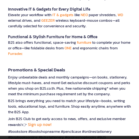
Innovative IT & Gadgets for Every Digital Life
Elevate your workflow with
IT & gadgets
like
NEO
paper shredders,
WD
external drives, and
GEEZER
wireless keyboard-mouse combos—all
carefully selected for convenience and security.
Functional & Stylish Furniture for Home & Office
B2S also offers functional, space-saving
furniture
to complete your home
or office—like foldable desks from
ONE
and ergonomic chairs from
Furradec
Promotions & Special Deals
Enjoy unbeatable deals and monthly campaigns—on books, stationery,
lifestyle must-haves, and more! Get exclusive discount coupons and perks
when you shop on B2S.co.th. Plus, free nationwide shipping* when you
meet the minimum purchase requirement set by the company.
B2S brings everything you need to match your lifestyle—books, writing
tools, educational toys, and furniture. Shop easily anytime, anywhere with
the B2S App.
Join B2S Club to get early access to news, offers, and exclusive member
Sign up now!
rewards! 👉
#bookstore #bookshopnearme #pencilcase #onlinestationery
#buybooksonline #b2sstationery #onlineshopbooks #B2S