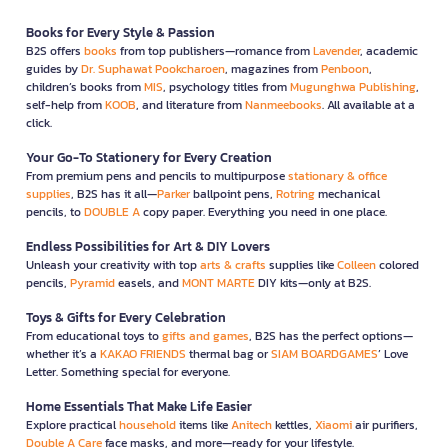
Books for Every Style & Passion
B2S offers
books
from top publishers—romance from
Lavender
, academic
guides by
Dr. Suphawat Pookcharoen
, magazines from
Penboon
,
children’s books from
MIS
, psychology titles from
Mugunghwa Publishing
,
self-help from
KOOB
, and literature from
Nanmeebooks
. All available at a
click.
Your Go-To Stationery for Every Creation
From premium pens and pencils to multipurpose
stationary & office
supplies
, B2S has it all—
Parker
ballpoint pens,
Rotring
mechanical
pencils, to
DOUBLE A
copy paper. Everything you need in one place.
Endless Possibilities for Art & DIY Lovers
Unleash your creativity with top
arts & crafts
supplies like
Colleen
colored
pencils,
Pyramid
easels, and
MONT MARTE
DIY kits—only at B2S.
Toys & Gifts for Every Celebration
From educational toys to
gifts and games
, B2S has the perfect options—
whether it’s a
KAKAO FRIENDS
thermal bag or
SIAM BOARDGAMES
’ Love
Letter. Something special for everyone.
Home Essentials That Make Life Easier
Explore practical
household
items like
Anitech
kettles,
Xiaomi
air purifiers,
Double A Care
face masks, and more—ready for your lifestyle.