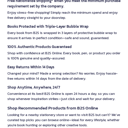
Free nationwide shipping* when you meet the minimum purchase
requirement set by the company.
Enjoy stress-free shopping! Simply reach the minimum spend and enjoy
free delivery straight to your doorstep.
Books Protected with Triple-Layer Bubble Wrap
Every book from B2S is wrapped in 3 layers of protective bubble wrap to
ensure it arrives in perfect condition—safe and sound, guaranteed.
100% Authentic Products Guaranteed
Shop with confidence at B2S Online. Every book, pen, or product you order
is 100% genuine and quality-assured.
Easy Returns Within 14 Days
Changed your mind? Made a wrong selection? No worries. Enjoy hassle-
free returns within 14 days from the date of delivery.
Shop Anytime, Anywhere, 24/7
Convenience at its best! B2S Online is open 24 hours a day, so you can
shop whenever inspiration strikes—just click and wait for your delivery.
Shop Recommended Products from B2S Online
Looking for a nearby stationery store or want to visit B2S but can't? We’ve
curated top picks you can browse online—ideal for every lifestyle, whether
you're book hunting or exploring other creative tools.