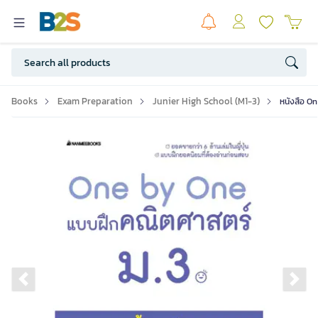
Books
Exam Preparation
Junier High School (M1-3)
หนังสือ O
Previous slide
Ne