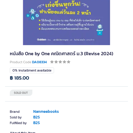
หนังสือ One by One คณิตศาสตร์ ม.3 (Revise 2024)
Product Code
DA08334
0% installment available
฿ 185.00
SOLD OUT
Nanmeebooks
Brand
B2S
Sold by
B2S
Fulfilled by