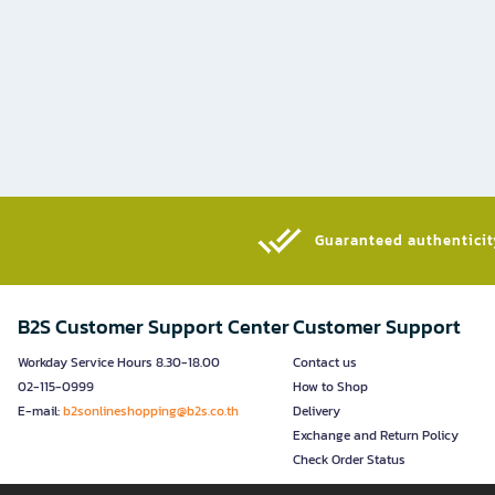
Guaranteed authenticity
B2S Customer Support Center
Customer Support
Workday Service Hours 8.30-18.00
Contact us
02-115-0999
How to Shop
E-mail:
b2sonlineshopping@b2s.co.th
Delivery
Exchange and Return Policy
Check Order Status