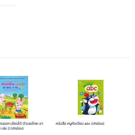
่านออก เขียนได้ ตัวเลขไทย-อา
หนังสือ หนูหัดเขียน abc (ปกอ่อน)
 เล่ม 2 (ปกอ่อน)