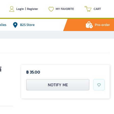
Login
|
Register
MY FAVORITE
CART
plies
B2S Store
Pre-order
์
฿ 35.00
NOTIFY ME