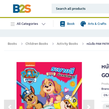
All Categories
Book
Arts & Crafts
Books
Children Books
Activity Books
หนังสือ PAW PATR
หน
GO
Prod
Bran
0% i
SO