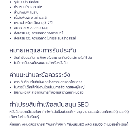
รูปแบบปก: ปกอ่อน
จำนวนหน้า: 100 หน้า
สำนักพิมพ์: ไม่ระบุ
เนื้อในพิมพ์: ขาวดำและสี
เหมาะสำหรับ: เด็กอายุ 3-7 ปี
ขนาด: 21 x 29.7 ซม. (A4)
ส่งเสริม EQ: ความฉลาดทางอารมณ์
ส่งเสริม CQ: ความฉลาดในการริเริ่มสร้างสรรค์
หมายเหตุและการรับประกัน
สินค้ารับประกันการพึงพอใจสามารถคืนเงินได้ภายใน 15 วัน
ไม่มีการรับประกันระยะยาวสำหรับหนังสือ
คำแนะนำและข้อควรระวัง
ควรเก็บรักษาในที่แห้งและห่างจากแสงแดดโดยตรง
ไม่ควรให้เด็กเล็กใช้งานโดยไม่มีการสังเกตของผู้ใหญ่
ใช้ผ้าแห้งและสะอาดในการทำความสะอาดหน้าหนังสือ
คำโปรยสินค้าเพื่อสนับสนุน SEO
หนังสือระบายสีและค้นหาคำศัพท์เล่มนี้จะช่วยเด็กๆ สนุกสนานและพัฒนาทักษะ EQ และ CQ 
เด็กๆ ในช่วงวัยเรียนรู้
คำค้นหา: #หนังสือระบายสี #ค้นหาคำศัพท์ #ส่งเสริมEQ #ส่งเสริมCQ #หนังสือสำหรับเด็