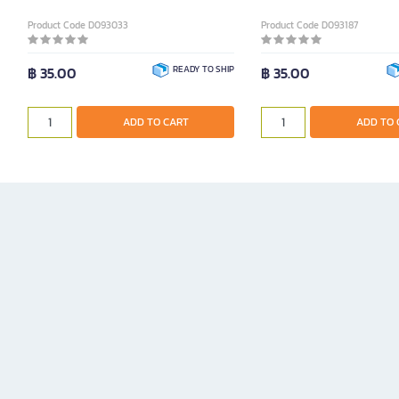
Product Code D093033
Product Code D093187
฿ 35.00
READY TO SHIP
฿ 35.00
ADD TO CART
ADD TO 