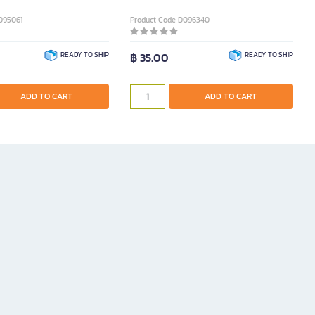
095061
Product Code D096340
READY TO SHIP
฿ 35.00
READY TO SHIP
ADD TO CART
ADD TO CART