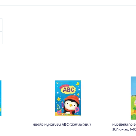
หนังสือ หนูหัดเขียน ABC (ตัวพิมพ์ใหญ่)
หนังสือคนเก่ง อ
รบิก ๑-๑๐, 1-10