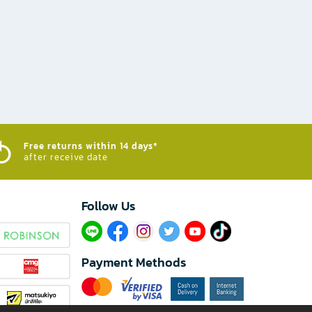
Free returns within 14 days*
after receive date
Follow Us​
Payment Methods