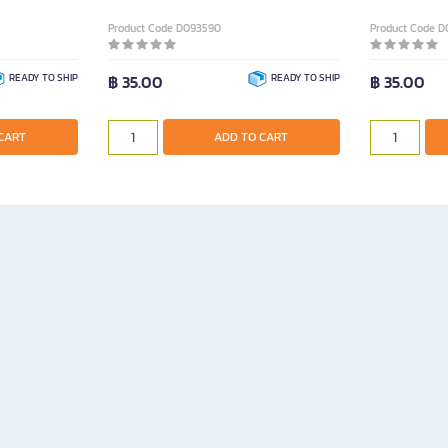
Product Code D093590
Product Code D
READY TO SHIP
฿ 35.00
READY TO SHIP
฿ 35.00
CART
ADD TO CART