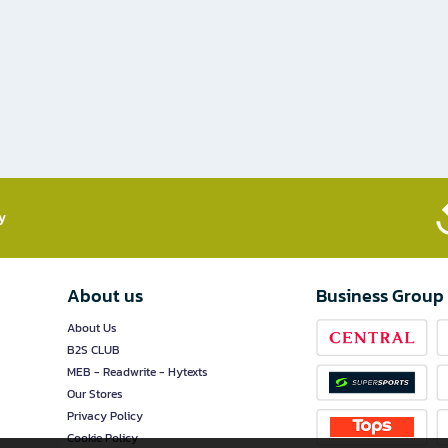
​
About us
Business Group
About Us
B2S CLUB
MEB - Readwrite - Hytexts
Our Stores
Privacy Policy
Cookie Policy