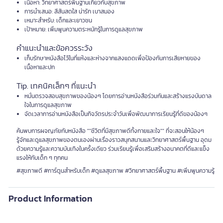
เนื้อหา: วิทยาศาสตร์พื้นฐานเกี่ยวกับสุขภาพ
การนำเสนอ: สีสันสดใส น่ารัก เบาสมอง
เหมาะสำหรับ: เด็กและเยาวชน
เป้าหมาย: เพิ่มพูนความตระหนักรู้ในการดูแลสุขภาพ
คำแนะนำและข้อควรระวัง
เก็บรักษาหนังสือไว้ในที่แห้งและห่างจากแสงแดดเพื่อป้องกันการเสียหายของ
เนื้อหาและปก
Tip. เทคนิคเล็กๆ ที่แนะนำ
หมั่นตรวจสอบสุขภาพของน้องๆ โดยการอ่านหนังสือร่วมกันและสร้างแรงบันดาล
ใจในการดูแลสุขภาพ
จัดเวลาการอ่านหนังสือเป็นกิจวัตรประจำวันเพื่อพัฒนาการเรียนรู้ที่ดีของน้องๆ
ค้นพบการผจญภัยกับหนังสือ ""ชีวิตที่มีสุขภาพดีทั้งกายและใจ"" ที่จะสอนให้น้องๆ
รู้จักและดูแลสุขภาพของตนเองผ่านเรื่องราวสนุกสนานและวิทยาศาสตร์พื้นฐาน อุดม
ด้วยความรู้และความบันเทิงในครั้งเดียว ร่วมเรียนรู้เพื่อเสริมสร้างอนาคตที่ดีและแข็ง
แรงให้กับเด็ก ๆ ทุกคน
#สุขภาพดี #การ์ตูนสำหรับเด็ก #ดูแลสุขภาพ #วิทยาศาสตร์พื้นฐาน #เพิ่มพูนความรู้
Product Information