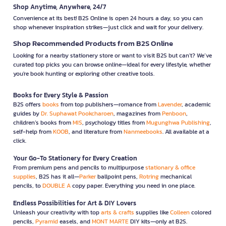
Shop Anytime, Anywhere, 24/7
Convenience at its best! B2S Online is open 24 hours a day, so you can
shop whenever inspiration strikes—just click and wait for your delivery.
Shop Recommended Products from B2S Online
Looking for a nearby stationery store or want to visit B2S but can't? We’ve
curated top picks you can browse online—ideal for every lifestyle, whether
you're book hunting or exploring other creative tools.
Books for Every Style & Passion
B2S offers
books
from top publishers—romance from
Lavender
, academic
guides by
Dr. Suphawat Pookcharoen
, magazines from
Penboon
,
children’s books from
MIS
, psychology titles from
Mugunghwa Publishing
,
self-help from
KOOB
, and literature from
Nanmeebooks
. All available at a
click.
Your Go-To Stationery for Every Creation
From premium pens and pencils to multipurpose
stationary & office
supplies
, B2S has it all—
Parker
ballpoint pens,
Rotring
mechanical
pencils, to
DOUBLE A
copy paper. Everything you need in one place.
Endless Possibilities for Art & DIY Lovers
Unleash your creativity with top
arts & crafts
supplies like
Colleen
colored
pencils,
Pyramid
easels, and
MONT MARTE
DIY kits—only at B2S.