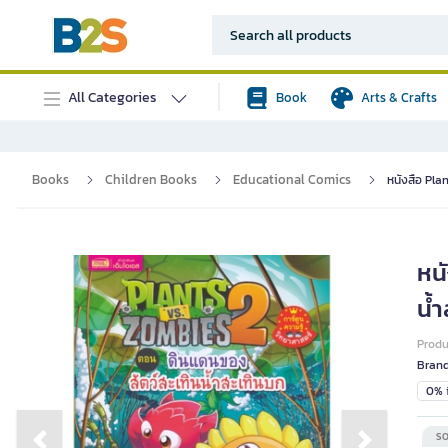
All Categories
Book
Arts & Crafts
Books
Children Books
Educational Comics
หนังสือ Pla
หน
น้
Prod
Bran
0% i
SO