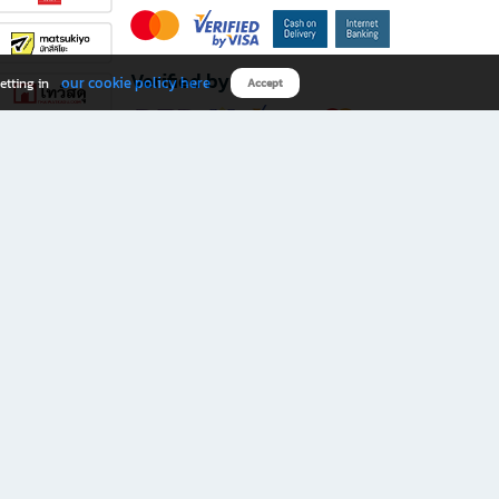
Verified by
our cookie policy here
etting in
Accept
Download B2S app
eals you don’t want to miss!
rks.