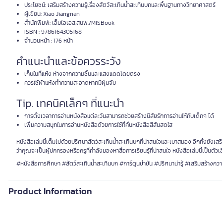
ประโยชน์: เสริมสร้างความรู้เรื่องสัตว์สะเทินน้ำสะเทินบกและพื้นฐานทางวิทยาศาสตร์
ผู้เขียน: Xiao Jiangnan
สำนักพิมพ์: เอ็มไอเอส,สนพ./MISBook
ISBN : 9786164305168
จำนวนหน้า : 176 หน้า
คำแนะนำและข้อควรระวัง
เก็บในที่แห้ง ห่างจากความชื้นและแสงแดดโดยตรง
ควรใช้ผ้าแห้งทำความสะอาดหากมีฝุ่นจับ
Tip. เทคนิคเล็กๆ ที่แนะนำ
การตั้งเวลาการอ่านหนังสือแต่ละวันสามารถช่วยสร้างนิสัยรักการอ่านให้กับเด็กๆ ได้
เพิ่มความสนุกในการอ่านหนังสือด้วยการใช้ที่คั่นหนังสือสีสันสดใส
หนังสือเล่มนี้เต็มไปด้วยปริศนาสัตว์สะเทินน้ำสะเทินบกที่น่าสนใจและเบาสมอง อีกทั้งยังเส
ว่าคุณจะเป็นผู้ปกครองหรือครูที่กำลังมองหาสื่อการเรียนรู้ที่น่าสนใจ หนังสือเล่มนี้เป็นตัว
#หนังสือการศึกษา #สัตว์สะเทินน้ำสะเทินบก #การ์ตูนขำขัน #ปริศนาน่ารู้ #เสริมสร้างความ
Product Information