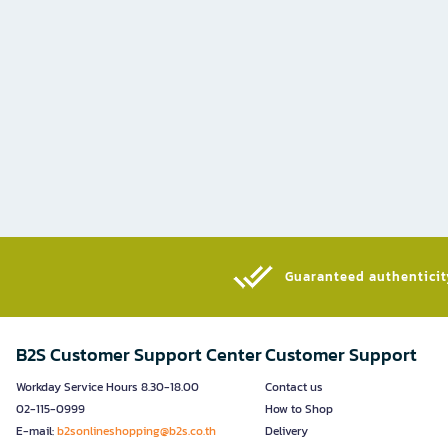
Guaranteed authenticity
B2S Customer Support Center
Customer Support
Workday Service Hours 8.30-18.00
Contact us
02-115-0999
How to Shop
E-mail:
b2sonlineshopping@b2s.co.th
Delivery