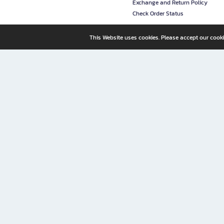
Exchange and Return Policy
Check Order Status
This Website uses cookies. Please accept our cooki
B2S, a business unit of Central Retail Corporation Public Compa
B2S Online: Your Destination for Books, Stationery, and Insp
B2S Online is your all-in-one bookstore and stationery shop, perfect for readers, w
It’s like having a "bookstore near me" right at your fingertips—shop easily from 
Why B2S Online Is the Shopping Destination You Shouldn’t Miss
Whether you're a student, professional, or lifelong learner, B2S lets you shop