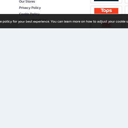
Our Stores
Privacy Policy
Cookie Policy
Investor Relations
e policy for your best experience. You can learn more on how to adjust your cookie s
ny Limited
iration for All Ages
riters, and creators alike.
home with a wide variety of books and high-quality stationery, along with exclusive d
 premium books and stationery 24/7—with monthly promotions and exclusive member pe