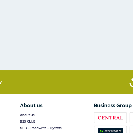
​
About us
Business Group
About Us
B2S CLUB
MEB - Readwrite - Hytexts