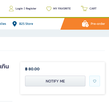
Login
|
Register
MY FAVORITE
CART
plies
B2S Store
Pre-order
เทิน
฿ 80.00
NOTIFY ME