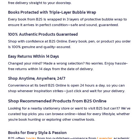
free delivery straight to your doorstep.
Books Protected with Triple-Layer Bubble Wrap
Every book from B2S is wrapped in 3 layers of protective bubble wrap to
ensure it arrives in perfect condition—safe and sound, guaranteed.
100% Authentic Products Guaranteed
Shop with confidence at B2S Online. Every book, pen, or product you order
is 100% genuine and quality-assured.
Easy Returns Within 14 Days
Changed your mind? Made a wrong selection? No worries. Enjoy hassle-
free returns within 14 days from the date of delivery.
Shop Anytime, Anywhere, 24/7
Convenience at its best! B2S Online is open 24 hours a day, so you can
shop whenever inspiration strikes—just click and wait for your delivery.
Shop Recommended Products from B2S Online
Looking for a nearby stationery store or want to visit B2S but can't? We’ve
curated top picks you can browse online—ideal for every lifestyle, whether
you're book hunting or exploring other creative tools.
Books for Every Style & Passion
B2S offers
books
from top publishers—romance from
Lavender
, academic