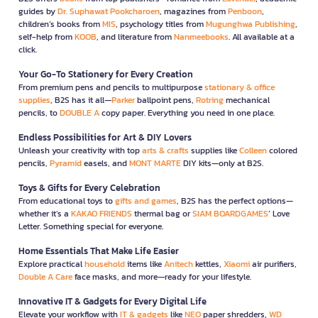
guides by
Dr. Suphawat Pookcharoen
, magazines from
Penboon
,
children’s books from
MIS
, psychology titles from
Mugunghwa Publishing
,
self-help from
KOOB
, and literature from
Nanmeebooks
. All available at a
click.
Your Go-To Stationery for Every Creation
From premium pens and pencils to multipurpose
stationary & office
supplies
, B2S has it all—
Parker
ballpoint pens,
Rotring
mechanical
pencils, to
DOUBLE A
copy paper. Everything you need in one place.
Endless Possibilities for Art & DIY Lovers
Unleash your creativity with top
arts & crafts
supplies like
Colleen
colored
pencils,
Pyramid
easels, and
MONT MARTE
DIY kits—only at B2S.
Toys & Gifts for Every Celebration
From educational toys to
gifts and games
, B2S has the perfect options—
whether it’s a
KAKAO FRIENDS
thermal bag or
SIAM BOARDGAMES
’ Love
Letter. Something special for everyone.
Home Essentials That Make Life Easier
Explore practical
household
items like
Anitech
kettles,
Xiaomi
air purifiers,
Double A Care
face masks, and more—ready for your lifestyle.
Innovative IT & Gadgets for Every Digital Life
Elevate your workflow with
IT & gadgets
like
NEO
paper shredders,
WD