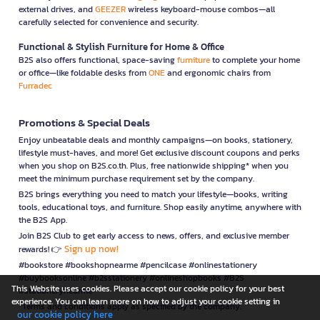
external drives, and
GEEZER
wireless keyboard-mouse combos—all
carefully selected for convenience and security.
Functional & Stylish Furniture for Home & Office
B2S also offers functional, space-saving
furniture
to complete your home
or office—like foldable desks from
ONE
and ergonomic chairs from
Furradec
Promotions & Special Deals
Enjoy unbeatable deals and monthly campaigns—on books, stationery,
lifestyle must-haves, and more! Get exclusive discount coupons and perks
when you shop on B2S.co.th. Plus, free nationwide shipping* when you
meet the minimum purchase requirement set by the company.
B2S brings everything you need to match your lifestyle—books, writing
tools, educational toys, and furniture. Shop easily anytime, anywhere with
the B2S App.
Join B2S Club to get early access to news, offers, and exclusive member
Sign up now!
rewards! 👉
#bookstore #bookshopnearme #pencilcase #onlinestationery
#buybooksonline #b2sstationery #onlineshopbooks #B2S
This Website uses cookies. Please accept our cookie policy for your best
#stationerynearme
experience. You can learn more on how to adjust your cookie setting in
*Terms and conditions apply as specified by the company.
our cookie policy here