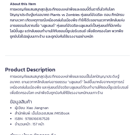
About this item
การผจญภัยแสนสนุกสุดลุ้นระทึกของเหล่าพืชและซอมบี้ตื่นตาตื่นใจกับโลก
ปัญญาประดิษฐ์แห่งอนาคต Plants vs Zombies หุ่นยนต์อัจฉริยะ ตอน ศึกนักรบ
กลางเวหา เกิดเหตุการณืเหมืองถล่มในเมืองพืช ทำให้ได้เจอยานอวกาศลึกลับแห่ง
อารยธรรมโบราณชื่อ "บลูแลนด์" หุ่นยนต์อัจฉริยะบลูแลนด์เป็นหุ่นยนต์ที่มีเทคโน
โลบีขั้นสูง แต่กลับยอมทำงานให้กับซอมบี้ซูเปอร์เบรนซ์ เพื่อยึดครองโลก พวกพืช
ถูกขับไล่ไปอยู่บนเกาะร้าง และถูกบังคับใช้แรงงานอย่างหนัก
Product Description
การผจญภัยแสนสนุกสุดลุ้นระทึกของเหล่าพืชและซอมบี้ในโลกปัญญาประดิษฐ์
อนาคต. ยานอวกาศลึกลับแห่งอารยธรรม "บลูแลนด์" โผล่ขึ้นมาหลังจากเหตุการณ์
เหมืองถล่มในเมืองพืช และหุ่นยนต์อัจฉริยะบลูแลนด์ต้องทำงานให้ซอมบี้ซูเปอร์เบรนซ์
เพื่อยึดครองโลก เหล่าพืชจึงถูกบังคับให้ใช้แรงงานหนักบนเกาะร้าง
ข้อมูลสินค้า
ผู้เขียน: Xiao Jiangnan
สำนักพิมพ์: เอ็มไอเอส,สนพ./MISBook
ISBN : 9786166167528
จำนวนหน้า : 157 หน้า