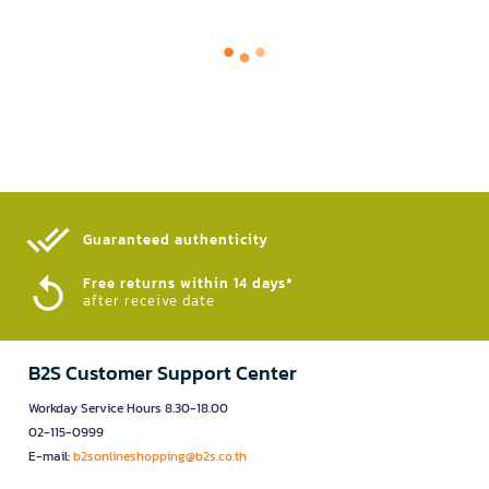
Guaranteed authenticity​
Free returns within 14 days*
after receive date
B2S Customer Support Center
Workday Service Hours 8.30-18.00
02-115-0999
E-mail:
b2sonlineshopping@b2s.co.th