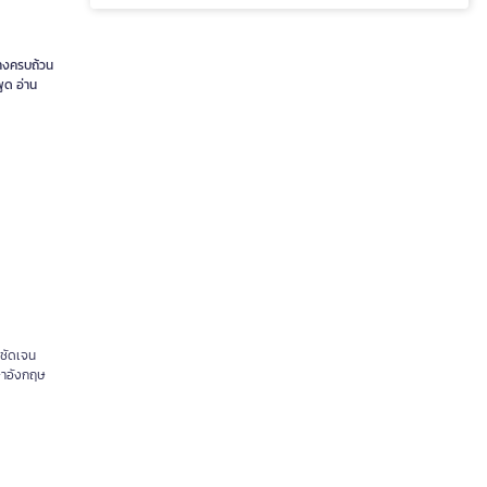
่างครบถ้วน
ูด อ่าน
่ชัดเจน
าษาอังกฤษ