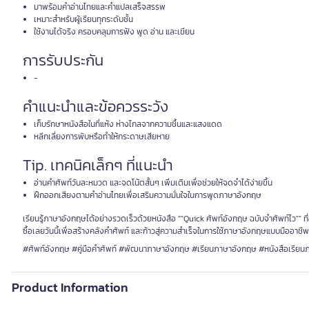
มาพร้อมคำอ่านไทยและคำแปลเสร็จสรรพ
เหมาะสำหรับผู้เรียนทุกระดับชั้น
ใช้งานได้จริง ครอบคลุมการฟัง พูด อ่าน และเขียน
การรับประกัน
-
คำแนะนำและข้อควรระวัง
เก็บรักษาหนังสือในที่แห้ง ห่างไกลจากความชื้นและแสงแดด
หลีกเลี่ยงการพับหรือทำให้กระดาษเสียหาย
Tip. เทคนิคเล็กๆ ที่แนะนำ
อ่านคำศัพท์วันละหมวด และจดโน้ตสั้นๆ เพิ่มเติมเพื่อช่วยให้จดจำได้ง่ายขึ้น
ฝึกออกเสียงตามคำอ่านไทยเพื่อเสริมความมั่นใจในการพูดภาษาอังกฤษ
เรียนรู้ภาษาอังกฤษได้อย่างรวดเร็วด้วยหนังสือ ""Quick ศัพท์อังกฤษ ฉบับจำศัพท์ไว"" ท
ซื้อเลยวันนี้เพื่อสร้างคลังคำศัพท์ และก้าวสู่ความสำเร็จในการใช้ภาษาอังกฤษแบบมืออาชีพ
#ศัพท์อังกฤษ #คู่มือคำศัพท์ #พัฒนาภาษาอังกฤษ #เรียนภาษาอังกฤษ #หนังสือเรียน
Product Information