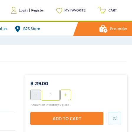
Login
|
Register
MY FAVORITE
CART
plies
B2S Store
Pre-order
฿ 219.00
Amount of inventory 6 piece
ADD TO CART