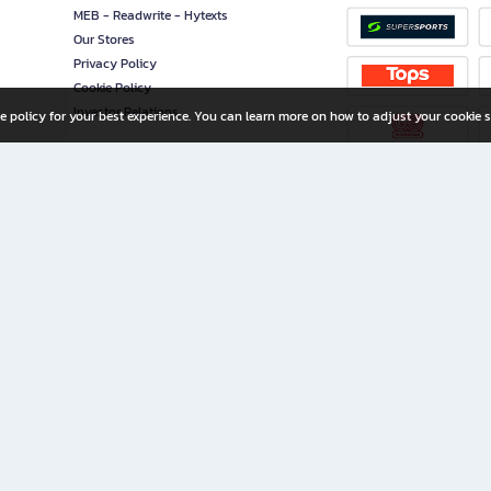
MEB - Readwrite - Hytexts
Our Stores
Privacy Policy
Cookie Policy
Investor Relations
e policy for your best experience. You can learn more on how to adjust your cookie s
ny Limited
iration for All Ages
riters, and creators alike.
home with a wide variety of books and high-quality stationery, along with exclusive d