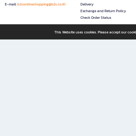
E-mail:
b2sonlineshopping@b2s.co.th
Delivery
Exchange and Return Policy
Check Order Status
This Website uses cookies. Please accept our cooki
B2S, a business unit of Central Retail Corporation Public Compa
B2S Online: Your Destination for Books, Stationery, and Insp
B2S Online is your all-in-one bookstore and stationery shop, perfect for readers, w
It’s like having a "bookstore near me" right at your fingertips—shop easily from 