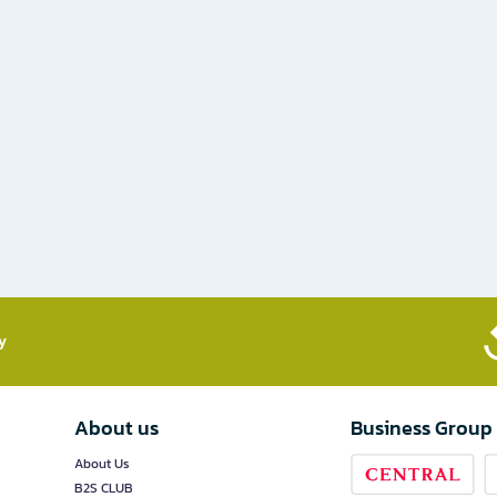
​
About us
Business Group
About Us
B2S CLUB