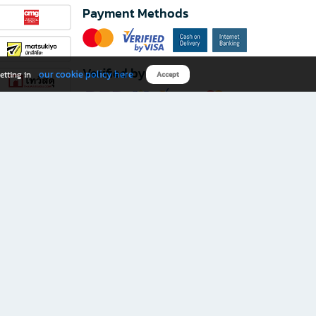
Payment Methods
Verified by
our cookie policy here
etting in
Accept
Download B2S app
eals you don’t want to miss!