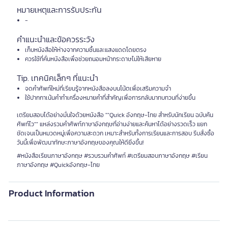
หมายเหตุและการรับประกัน
-
คำแนะนำและข้อควรระวัง
เก็บหนังสือให้ห่างจากความชื้นและแสงแดดโดยตรง
ควรใช้ที่คั่นหนังสือเพื่อช่วยถนอมหน้ากระดาษไม่ให้เสียหาย
Tip. เทคนิคเล็กๆ ที่แนะนำ
จดคำศัพท์ใหม่ที่เรียนรู้จากหนังสือลงบนโน้ตเพื่อเสริมความจำ
ใช้ปากกาเน้นคำทำเครื่องหมายคำที่สำคัญเพื่อการกลับมาทบทวนที่ง่ายขึ้น
เตรียมสอบได้อย่างมั่นใจด้วยหนังสือ ""Quick อังกฤษ-ไทย สำหรับนักเรียน ฉบับค้น
ศัพท์ไว"" แหล่งรวมคำศัพท์ภาษาอังกฤษที่อ่านง่ายและค้นหาได้อย่างรวดเร็ว แยก
ชัดเจนเป็นหมวดหมู่เพื่อความสะดวก เหมาะสำหรับทั้งการเรียนและการสอบ รีบสั่งซื้อ
วันนี้เพื่อพัฒนาทักษะภาษาอังกฤษของคุณให้ดียิ่งขึ้น!
#หนังสือเรียนภาษาอังกฤษ #รวบรวมคำศัพท์ #เตรียมสอบภาษาอังกฤษ #เรียน
ภาษาอังกฤษ #Quickอังกฤษ-ไทย
Product Information