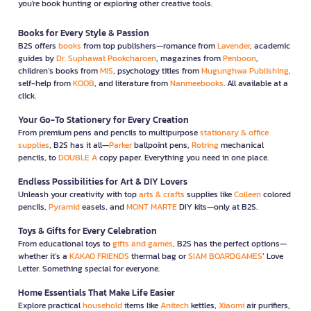
you're book hunting or exploring other creative tools.
Books for Every Style & Passion
B2S offers
books
from top publishers—romance from
Lavender
, academic
guides by
Dr. Suphawat Pookcharoen
, magazines from
Penboon
,
children’s books from
MIS
, psychology titles from
Mugunghwa Publishing
,
self-help from
KOOB
, and literature from
Nanmeebooks
. All available at a
click.
Your Go-To Stationery for Every Creation
From premium pens and pencils to multipurpose
stationary & office
supplies
, B2S has it all—
Parker
ballpoint pens,
Rotring
mechanical
pencils, to
DOUBLE A
copy paper. Everything you need in one place.
Endless Possibilities for Art & DIY Lovers
Unleash your creativity with top
arts & crafts
supplies like
Colleen
colored
pencils,
Pyramid
easels, and
MONT MARTE
DIY kits—only at B2S.
Toys & Gifts for Every Celebration
From educational toys to
gifts and games
, B2S has the perfect options—
whether it’s a
KAKAO FRIENDS
thermal bag or
SIAM BOARDGAMES
’ Love
Letter. Something special for everyone.
Home Essentials That Make Life Easier
Explore practical
household
items like
Anitech
kettles,
Xiaomi
air purifiers,