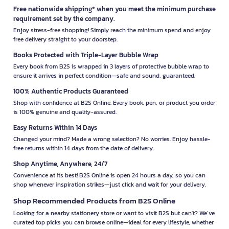
Free nationwide shipping* when you meet the minimum purchase
requirement set by the company.
Enjoy stress-free shopping! Simply reach the minimum spend and enjoy
free delivery straight to your doorstep.
Books Protected with Triple-Layer Bubble Wrap
Every book from B2S is wrapped in 3 layers of protective bubble wrap to
ensure it arrives in perfect condition—safe and sound, guaranteed.
100% Authentic Products Guaranteed
Shop with confidence at B2S Online. Every book, pen, or product you order
is 100% genuine and quality-assured.
Easy Returns Within 14 Days
Changed your mind? Made a wrong selection? No worries. Enjoy hassle-
free returns within 14 days from the date of delivery.
Shop Anytime, Anywhere, 24/7
Convenience at its best! B2S Online is open 24 hours a day, so you can
shop whenever inspiration strikes—just click and wait for your delivery.
Shop Recommended Products from B2S Online
Looking for a nearby stationery store or want to visit B2S but can't? We’ve
curated top picks you can browse online—ideal for every lifestyle, whether