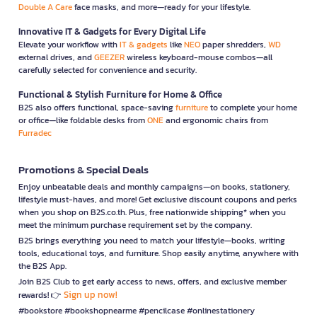
Double A Care
face masks, and more—ready for your lifestyle.
Innovative IT & Gadgets for Every Digital Life
Elevate your workflow with
IT & gadgets
like
NEO
paper shredders,
WD
external drives, and
GEEZER
wireless keyboard-mouse combos—all
carefully selected for convenience and security.
Functional & Stylish Furniture for Home & Office
B2S also offers functional, space-saving
furniture
to complete your home
or office—like foldable desks from
ONE
and ergonomic chairs from
Furradec
Promotions & Special Deals
Enjoy unbeatable deals and monthly campaigns—on books, stationery,
lifestyle must-haves, and more! Get exclusive discount coupons and perks
when you shop on B2S.co.th. Plus, free nationwide shipping* when you
meet the minimum purchase requirement set by the company.
B2S brings everything you need to match your lifestyle—books, writing
tools, educational toys, and furniture. Shop easily anytime, anywhere with
the B2S App.
Join B2S Club to get early access to news, offers, and exclusive member
Sign up now!
rewards! 👉
#bookstore #bookshopnearme #pencilcase #onlinestationery