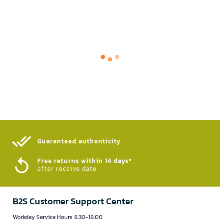
Guaranteed authenticity​
Free returns within 14 days*
after receive date
B2S Customer Support Center
Workday Service Hours 8.30-18.00