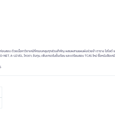
ตัวก่อนสอบ ด้วยเนื้อหาวิชาเคมีที่ครอบคลุมทุกส่วนสำคัญ ผสมผสานแผนผังช่วยจำ ตาราง ไฮไลต์
ET, A-LEVEL, โควตา, ชิงทุน, เพิ่มเกรดในชั้นเรียน และเตรียมสอบ TCAS ใหม่ ซื้อหนังสือเคมีดี
S