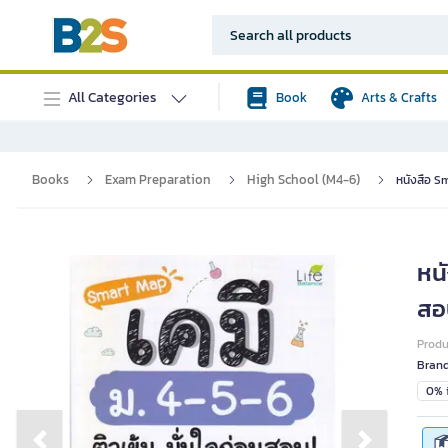
All Categories
Book
Arts & Crafts
Books
Exam Preparation
High School (M4-6)
หนังสือ Sm
หนั
สอ
Prod
Bran
0% i