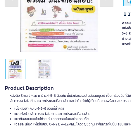
Previous slide
Next slide
฿ 2
About
หนังสื
5-6 ส
ท้ายเล
เกรดใ
Product Description
หนังสือ Smart Map เคมี ม.4-5-6 ติวเข้ม มั่นใจก่อนสอบ! ฉบับสมบูรณ์ เป็นเครื่องมือที่
จำ ตาราง ไฮไลต์ และภาพประกอบที่อ่านง่ายและจำไว ทำให้ผู้เรียนมีความพร้อมก่อนการสอบ
เนื้อหาวิชาเคมี ม.4-5-6 ส่วนที่สำคัญ
แผนผังช่วยจำ ตาราง ไฮไลต์ และภาพประกอบที่อ่านง่าย
แนวข้อสอบแบบใหม่ท้ายเล่ม ออกสอบบ่อยอย่างครบถ้วน
เฉลยละเอียด เพื่อใช้สอบ O-NET, A-LEVEL, โควตา, ชิงทุน, เพิ่มเกรดในชั้นเรียน แล