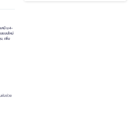
เคมี ม.4-
อบแบบใหม่
, เพิ่ม
ผนผังช่วย