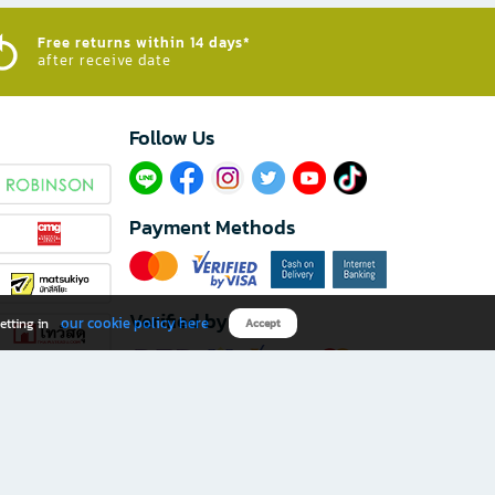
Free returns within 14 days*
after receive date
Follow Us​
Payment Methods
Verified by
our cookie policy here
etting in
Accept
Download B2S app