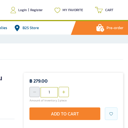
Login
|
Register
MY FAVORITE
CART
plies
B2S Store
Pre-order
น
฿ 279.00
Amount of inventory 2 piece
ADD TO CART