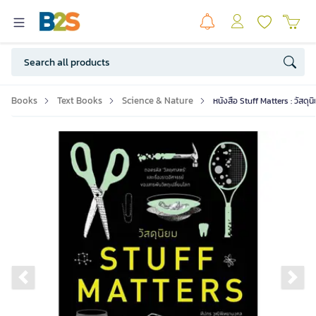
Books
Text Books
Science & Nature
หนังสือ Stuff Matters : วัสดุน
Previous slide
Ne