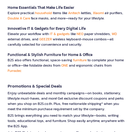
Home Essentials That Make Life Easier
Explore practical
household
items like
Anitech
kettles,
Xiaomi
air purifiers,
Double A Care
face masks, and more—ready for your lifestyle.
Innovative IT & Gadgets for Every Digital Life
Elevate your workflow with
IT & gadgets
like
NEO
paper shredders,
WD
external drives, and
GEEZER
wireless keyboard-mouse combos—all
carefully selected for convenience and security.
Functional & Stylish Furniture for Home & Office
B2S also offers functional, space-saving
furniture
to complete your home
or office—like foldable desks from
ONE
and ergonomic chairs from
Furradec
Promotions & Special Deals
Enjoy unbeatable deals and monthly campaigns—on books, stationery,
lifestyle must-haves, and more! Get exclusive discount coupons and perks
when you shop on B2S.co.th. Plus, free nationwide shipping* when you
meet the minimum purchase requirement set by the company.
B2S brings everything you need to match your lifestyle—books, writing
tools, educational toys, and furniture. Shop easily anytime, anywhere with
the B2S App.