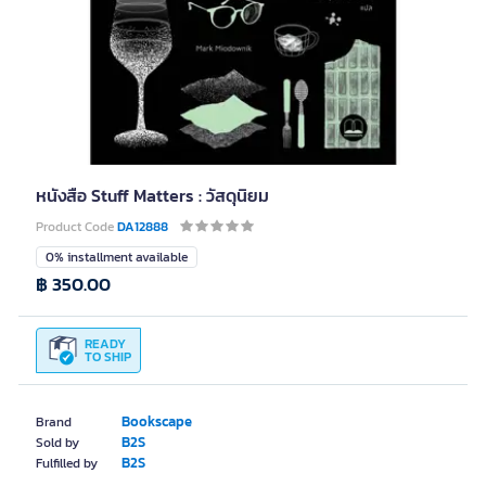
หนังสือ Stuff Matters : วัสดุนิยม
Product Code
DA12888
0% installment available
฿ 350.00
READY
TO SHIP
Bookscape
Brand
B2S
Sold by
B2S
Fulfilled by