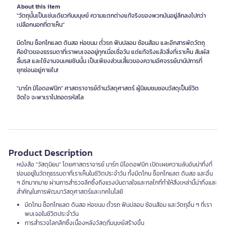
About this item
"วัตถุนั้นเป็นเช่นเดียวกับมนุษย์ ความแตกต่างแท้จริงของพวกมันอยู่ลึกลงไปกว่า
เปลือกนอกที่ตาเห็น"
มีดโกน ช็อกโกแลต ดินสอ ห่อขนม ตั๋วรถ ฟันปลอม ซ้อนส้อม และอีกสารพัดวัตถุ
คือข้าวของธรรมดาที่เราพบเจออยู่ทุกเมื่อเชื่อวัน แต่แท้จริงแล้วสิ่งที่เราเห็น สัมผัส
ลิ้มรส และใช้งานจนเคยชินนั้น เป็นเพียงส่วนเสี้ยวของความอัศจรรย์นานัปการที่
ซุกซ่อนอยู่ภายใน!
"มาร์ก มิโอดอฟนิก" ศาสตราจารย์ด้านวัสดุศาสตร์ ผู้นิยมชมชอบวัสดุเป็นชีวิต
จิตใจ จะพาเราไปถอดรหัสโล
Product Description
หนังสือ "วัสดุนิยม" โดยศาสตราจารย์ มาร์ก มิโอดอฟนิก เปิดเผยความลับอันน่าทึ่งที่
ซ่อนอยู่ในวัตถุธรรมดาที่เราเห็นในชีวิตประจำวัน ทั้งมีดโกน ช็อกโกแลต ดินสอ และอื่น
ๆ อีกมากมาย ผ่านการสำรวจลึกซึ้งถึงแรงบันดาลใจและกลไกที่ทำให้สิ่งเหล่านี้น่าทึ่งและ
สำคัญในการพัฒนาวัสดุศาสตร์และเทคโนโลยี
มีดโกน ช็อกโกแลต ดินสอ ห่อขนม ตั๋วรถ ฟันปลอม ซ้อนส้อม และวัตถุอื่น ๆ ที่เรา
พบเจอในชีวิตประจำวัน
การสำรวจโลกลึกซึ้งเบื้องหลังวัสดุที่มนุษย์สร้างขึ้น