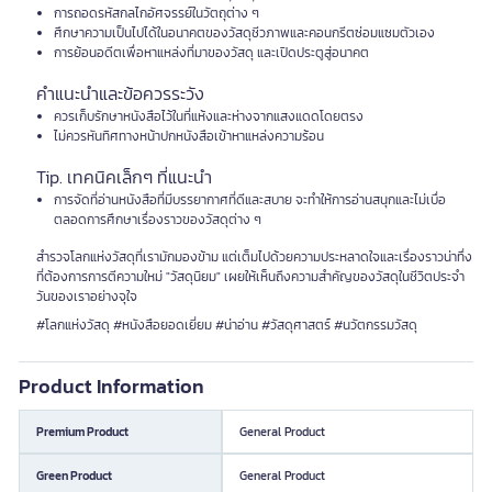
การถอดรหัสกลไกอัศจรรย์ในวัตถุต่าง ๆ
ศึกษาความเป็นไปได้ในอนาคตของวัสดุชีวภาพและคอนกรีตซ่อมแซมตัวเอง
การย้อนอดีตเพื่อหาแหล่งที่มาของวัสดุ และเปิดประตูสู่อนาคต
คำแนะนำและข้อควรระวัง
ควรเก็บรักษาหนังสือไว้ในที่แห้งและห่างจากแสงแดดโดยตรง
ไม่ควรหันทิศทางหน้าปกหนังสือเข้าหาแหล่งความร้อน
Tip. เทคนิคเล็กๆ ที่แนะนำ
การจัดที่อ่านหนังสือที่มีบรรยากาศที่ดีและสบาย จะทำให้การอ่านสนุกและไม่เบื่อ
ตลอดการศึกษาเรื่องราวของวัสดุต่าง ๆ
สำรวจโลกแห่งวัสดุที่เรามักมองข้าม แต่เต็มไปด้วยความประหลาดใจและเรื่องราวน่าทึ่ง
ที่ต้องการการตีความใหม่ "วัสดุนิยม" เผยให้เห็นถึงความสำคัญของวัสดุในชีวิตประจำ
วันของเราอย่างจุใจ
#โลกแห่งวัสดุ #หนังสือยอดเยี่ยม #น่าอ่าน #วัสดุศาสตร์ #นวัตกรรมวัสดุ
Product Information
Premium Product
General Product
Green Product
General Product