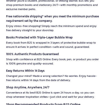
Whether you're a student, professional, or lifelong learner, B2S lets you
shop premium books and stationery 24/7—with monthly promotions and
exclusive member perks.
Free nationwide shipping* when you meet the minimum purchase
requirement set by the company.
Enjoy stress-free shopping! Simply reach the minimum spend and enjoy
free delivery straight to your doorstep.
Books Protected with Triple-Layer Bubble Wrap
Every book from B2S is wrapped in 3 layers of protective bubble wrap to
ensure it arrives in perfect condition—safe and sound, guaranteed.
100% Authentic Products Guaranteed
Shop with confidence at B2S Online. Every book, pen, or product you order
is 100% genuine and quality-assured.
Easy Returns Within 14 Days
Changed your mind? Made a wrong selection? No worries. Enjoy hassle-
free returns within 14 days from the date of delivery.
Shop Anytime, Anywhere, 24/7
Convenience at its best! B2S Online is open 24 hours a day, so you can
shop whenever inspiration strikes—just click and wait for your delivery.
Shop Recommended Products from B2S Online