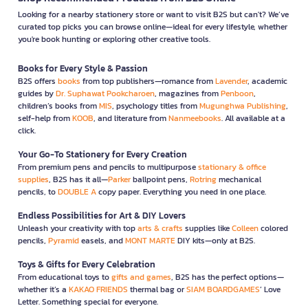
Looking for a nearby stationery store or want to visit B2S but can't? We’ve
curated top picks you can browse online—ideal for every lifestyle, whether
you're book hunting or exploring other creative tools.
Books for Every Style & Passion
B2S offers
books
from top publishers—romance from
Lavender
, academic
guides by
Dr. Suphawat Pookcharoen
, magazines from
Penboon
,
children’s books from
MIS
, psychology titles from
Mugunghwa Publishing
,
self-help from
KOOB
, and literature from
Nanmeebooks
. All available at a
click.
Your Go-To Stationery for Every Creation
From premium pens and pencils to multipurpose
stationary & office
supplies
, B2S has it all—
Parker
ballpoint pens,
Rotring
mechanical
pencils, to
DOUBLE A
copy paper. Everything you need in one place.
Endless Possibilities for Art & DIY Lovers
Unleash your creativity with top
arts & crafts
supplies like
Colleen
colored
pencils,
Pyramid
easels, and
MONT MARTE
DIY kits—only at B2S.
Toys & Gifts for Every Celebration
From educational toys to
gifts and games
, B2S has the perfect options—
whether it’s a
KAKAO FRIENDS
thermal bag or
SIAM BOARDGAMES
’ Love
Letter. Something special for everyone.