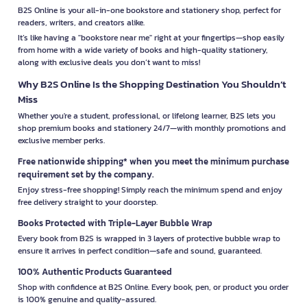
B2S Online is your all-in-one bookstore and stationery shop, perfect for
readers, writers, and creators alike.
It’s like having a "bookstore near me" right at your fingertips—shop easily
from home with a wide variety of books and high-quality stationery,
along with exclusive deals you don’t want to miss!
Why B2S Online Is the Shopping Destination You Shouldn’t
Miss
Whether you're a student, professional, or lifelong learner, B2S lets you
shop premium books and stationery 24/7—with monthly promotions and
exclusive member perks.
Free nationwide shipping* when you meet the minimum purchase
requirement set by the company.
Enjoy stress-free shopping! Simply reach the minimum spend and enjoy
free delivery straight to your doorstep.
Books Protected with Triple-Layer Bubble Wrap
Every book from B2S is wrapped in 3 layers of protective bubble wrap to
ensure it arrives in perfect condition—safe and sound, guaranteed.
100% Authentic Products Guaranteed
Shop with confidence at B2S Online. Every book, pen, or product you order
is 100% genuine and quality-assured.