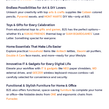
Endless Possibilities for Art & DIY Lovers
Unleash your creativity with top
arts & crafts
supplies like
Colleen
colored
pencils,
Pyramid
easels, and
MONT MARTE
DIY kits—only at B2S.
Toys & Gifts for Every Celebration
From educational toys to
gifts and games
, B2S has the perfect options—
whether it’s a
KAKAO FRIENDS
thermal bag or
SIAM BOARDGAMES
’ Love
Letter. Something special for everyone.
Home Essentials That Make Life Easier
Explore practical
household
items like
Anitech
kettles,
Xiaomi
air purifiers,
Double A Care
face masks, and more—ready for your lifestyle.
Innovative IT & Gadgets for Every Digital Life
Elevate your workflow with
IT & gadgets
like
NEO
paper shredders,
WD
external drives, and
GEEZER
wireless keyboard-mouse combos—all
carefully selected for convenience and security.
Functional & Stylish Furniture for Home & Office
B2S also offers functional, space-saving
furniture
to complete your home
or office—like foldable desks from
ONE
and ergonomic chairs from
Furradec