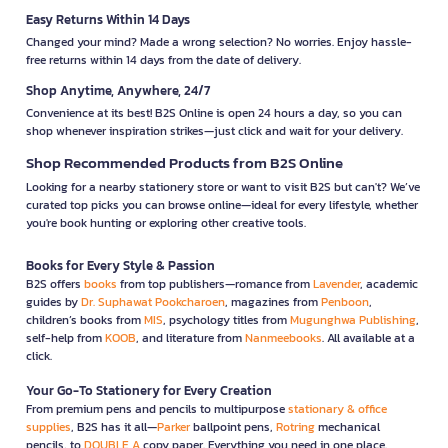
Easy Returns Within 14 Days
Changed your mind? Made a wrong selection? No worries. Enjoy hassle-
free returns within 14 days from the date of delivery.
Shop Anytime, Anywhere, 24/7
Convenience at its best! B2S Online is open 24 hours a day, so you can
shop whenever inspiration strikes—just click and wait for your delivery.
Shop Recommended Products from B2S Online
Looking for a nearby stationery store or want to visit B2S but can't? We’ve
curated top picks you can browse online—ideal for every lifestyle, whether
you're book hunting or exploring other creative tools.
Books for Every Style & Passion
B2S offers
books
from top publishers—romance from
Lavender
, academic
guides by
Dr. Suphawat Pookcharoen
, magazines from
Penboon
,
children’s books from
MIS
, psychology titles from
Mugunghwa Publishing
,
self-help from
KOOB
, and literature from
Nanmeebooks
. All available at a
click.
Your Go-To Stationery for Every Creation
From premium pens and pencils to multipurpose
stationary & office
supplies
, B2S has it all—
Parker
ballpoint pens,
Rotring
mechanical
pencils, to
DOUBLE A
copy paper. Everything you need in one place.