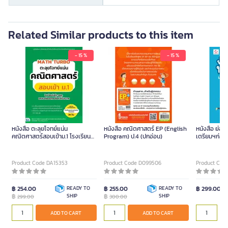
Related Similar products to this item
- 15 %
- 15 %
หนังสือ ตะลุยโจทย์แน่น
หนังสือ คณิตศาสตร์ EP (English
หนังสือ ย่อย
คณิตศาสตร์สอบเข้าม.1 โรงเรียน
Program) ป.4 (ปกอ่อน)
เตรียมฯก่อ
สังกัด สพฐ. (ปกอ่อน)
Product Code DA15353
Product Code D099506
Product Cod
฿ 254.00
READY TO
฿ 255.00
READY TO
฿ 299.00
฿
SHIP
฿
SHIP
299.00
300.00
ADD TO CART
ADD TO CART