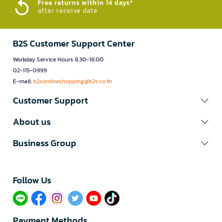
Free returns within 14 days*
after receive date
B2S Customer Support Center
Workday Service Hours 8.30-18.00
02-115-0999
E-mail:
b2sonlineshopping@b2s.co.th
Customer Support
About us
Business Group
Follow Us​
Payment Methods