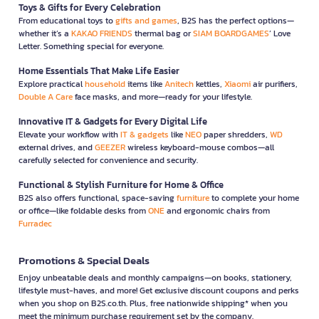
Toys & Gifts for Every Celebration
From educational toys to
gifts and games
, B2S has the perfect options—
whether it’s a
KAKAO FRIENDS
thermal bag or
SIAM BOARDGAMES
’ Love
Letter. Something special for everyone.
Home Essentials That Make Life Easier
Explore practical
household
items like
Anitech
kettles,
Xiaomi
air purifiers,
Double A Care
face masks, and more—ready for your lifestyle.
Innovative IT & Gadgets for Every Digital Life
Elevate your workflow with
IT & gadgets
like
NEO
paper shredders,
WD
external drives, and
GEEZER
wireless keyboard-mouse combos—all
carefully selected for convenience and security.
Functional & Stylish Furniture for Home & Office
B2S also offers functional, space-saving
furniture
to complete your home
or office—like foldable desks from
ONE
and ergonomic chairs from
Furradec
Promotions & Special Deals
Enjoy unbeatable deals and monthly campaigns—on books, stationery,
lifestyle must-haves, and more! Get exclusive discount coupons and perks
when you shop on B2S.co.th. Plus, free nationwide shipping* when you
meet the minimum purchase requirement set by the company.