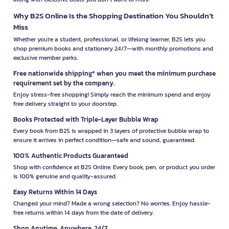
Why B2S Online Is the Shopping Destination You Shouldn’t
Miss
Whether you're a student, professional, or lifelong learner, B2S lets you
shop premium books and stationery 24/7—with monthly promotions and
exclusive member perks.
Free nationwide shipping* when you meet the minimum purchase
requirement set by the company.
Enjoy stress-free shopping! Simply reach the minimum spend and enjoy
free delivery straight to your doorstep.
Books Protected with Triple-Layer Bubble Wrap
Every book from B2S is wrapped in 3 layers of protective bubble wrap to
ensure it arrives in perfect condition—safe and sound, guaranteed.
100% Authentic Products Guaranteed
Shop with confidence at B2S Online. Every book, pen, or product you order
is 100% genuine and quality-assured.
Easy Returns Within 14 Days
Changed your mind? Made a wrong selection? No worries. Enjoy hassle-
free returns within 14 days from the date of delivery.
Shop Anytime, Anywhere, 24/7