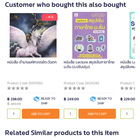
Customer who bought this also bought
- 15 %
หนังสือ ตำนานมหัศจรรย์ตะวันตก
หนังสือ Lecture สรุปเข้มภาษาไทย
หนังสือ Lect
ม.ต้น (ฉ.ปรับปรุง)
สรุปสังคม มั
สนพ. Dream
Product Code D097060
Product Code DA05083
Product Cod
฿ 238.00
READY TO
฿ 249.00
READY TO
฿ 229.00
฿
SHIP
SHIP
280.00
ADD TO CART
ADD TO CART
Related Similar products to this item