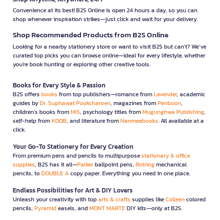
Convenience at its best! B2S Online is open 24 hours a day, so you can
shop whenever inspiration strikes—just click and wait for your delivery.
Shop Recommended Products from B2S Online
Looking for a nearby stationery store or want to visit B2S but can't? We’ve
curated top picks you can browse online—ideal for every lifestyle, whether
you're book hunting or exploring other creative tools.
Books for Every Style & Passion
B2S offers
books
from top publishers—romance from
Lavender
, academic
guides by
Dr. Suphawat Pookcharoen
, magazines from
Penboon
,
children’s books from
MIS
, psychology titles from
Mugunghwa Publishing
,
self-help from
KOOB
, and literature from
Nanmeebooks
. All available at a
click.
Your Go-To Stationery for Every Creation
From premium pens and pencils to multipurpose
stationary & office
supplies
, B2S has it all—
Parker
ballpoint pens,
Rotring
mechanical
pencils, to
DOUBLE A
copy paper. Everything you need in one place.
Endless Possibilities for Art & DIY Lovers
Unleash your creativity with top
arts & crafts
supplies like
Colleen
colored
pencils,
Pyramid
easels, and
MONT MARTE
DIY kits—only at B2S.