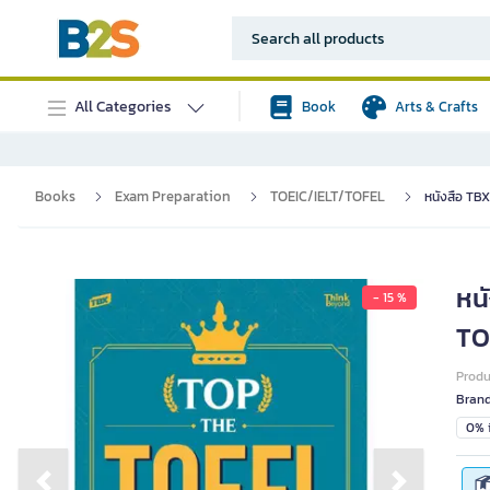
All Categories
Book
Arts & Crafts
Books
Exam Preparation
TOEIC/IELT/TOFEL
หนังสือ TB
หน
- 15 %
TO
Prod
Bran
0% i