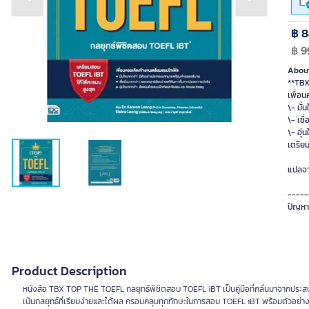
Previous slide
Next slide
฿ 8
฿
9
About
**TBX
เพื่อ
\- มั
\- เชื
\- อุ
เตรีย
แปลจา
-----
ปัญหา
Product Description
หนังสือ TBX TOP THE TOEFL กลยุทธ์พิชิตสอบ TOEFL iBT เป็นคู่มือที่กลั่นมาจากประสบก
เน้นกลยุทธ์ที่เรียบง่ายและได้ผล ครอบคลุมทุกทักษะในการสอบ TOEFL iBT พร้อมตัวอย่างส