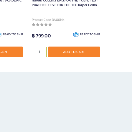
ol.1: ACADEMIC
หนังสือ COLLINS ENG.FOR THE TOEFL TEST
PRACTICE TEST FOR THE TO Harper Collins
Elt
Product Code DA06144
READY TO SHIP
฿ 799.00
READY TO SHIP
CART
ADD TO CART