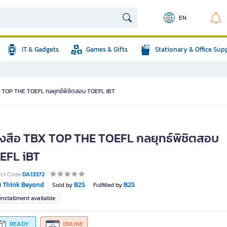
EN
IT & Gadgets
Games & Gifts
Stationary & Office Sup
X TOP THE TOEFL กลยุทธ์พิชิตสอบ TOEFL iBT
ังสือ TBX TOP THE TOEFL กลยุทธ์พิชิตสอบ
EFL iBT
uct Code
DA13372
Think Beyond
B2S
B2S
d
Sold by
Fulfilled by
nstallment available
READY
ONLINE