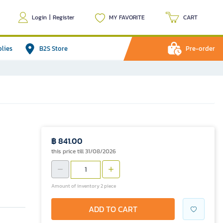
Login
|
Register
MY FAVORITE
CART
plies
B2S Store
Pre-order
฿ 841.00
this price till 31/08/2026
Amount of inventory 2 piece
ADD TO CART