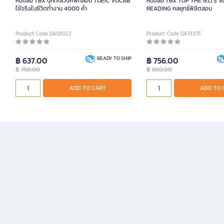
หนังสือ TBX บุกทะลวงศัพท์สอบ TOEIC VOCAB
หนังสือ TBX TOP THE IELTS V
ใช้จริงในชีวิตทำงาน 4000 คำ
READING กลยุทธ์พิชิตสอบ
Product Code DA01022
Product Code DA13375
฿ 637.00
READY TO SHIP
฿ 756.00
฿
750.00
฿
890.00
ADD TO CART
ADD TO 