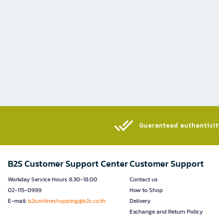
Guaranteed authenticity
B2S Customer Support Center
Customer Support
Workday Service Hours 8.30-18.00
Contact us
02-115-0999
How to Shop
E-mail:
b2sonlineshopping@b2s.co.th
Delivery
Exchange and Return Policy