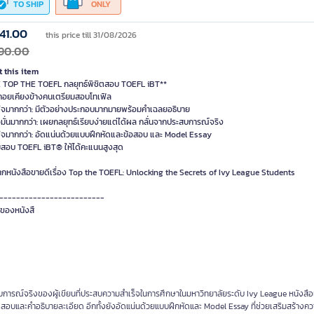
TO SHIP
ONLY
41.00
this price till 31/08/2026
90.00
 this item
 TOP THE TOEFL กลยุทธ์พิชิตสอบ TOEFL iBT**
นคอยเคียงข้างคนเตรียมสอบโทเฟิล
่นใจมากกว่า: มีตัวอย่างประกอบมากมายพร้อมคำเฉลยอธิบาย
่อมั่นมากกว่า: เผยกลยุทธ์เรียบง่ายแต่ได้ผล กลั่นจากประสบการณ์จริง
่นใจมากกว่า: อัดแน่นด้วยแบบฝึกหัดและข้อสอบ และ Model Essay
มสอบ TOEFL iBT® ให้ได้คะแนนสูงสุด
กหนังสือขายดีเรื่อง Top the TOEFL: Unlocking the Secrets of Ivy League Students
-------------------------
ของหนังสื
ารณ์จริงของผู้เขียนที่ประสบความสำเร็จในการศึกษาในมหาวิทยาลัยระดับ Ivy League หนังสือเล่
อบและคำอธิบายละเอียด อีกทั้งยังอัดแน่นด้วยแบบฝึกหัดและ Model Essay ที่ช่วยเสริมสร้างความ