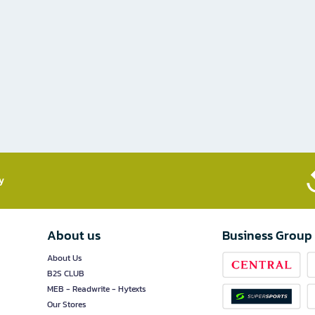
​
About us
Business Group
About Us
B2S CLUB
MEB - Readwrite - Hytexts
Our Stores