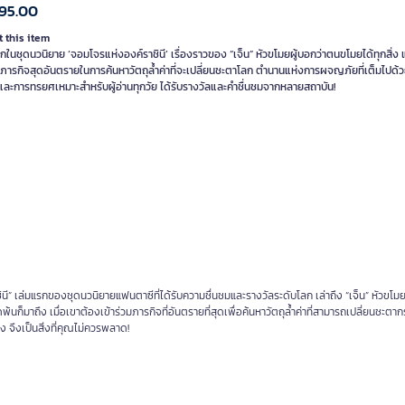
95.00
 this item
กในชุดนวนิยาย ‘จอมโจรแห่งองค์ราชินี’ เรื่องราวของ “เจ็น” หัวขโมยผู้บอกว่าตนขโมยได้ทุกสิ่ง 
ภารกิจสุดอันตรายในการค้นหาวัตถุล้ำค่าที่จะเปลี่ยนชะตาโลก ตำนานแห่งการผจญภัยที่เต็มไปด้
และการทรยศเหมาะสำหรับผู้อ่านทุกวัย ได้รับรางวัลและคำชื่นชมจากหลายสถาบัน!
ี” เล่มแรกของชุดนวนิยายแฟนตาซีที่ได้รับความชื่นชมและรางวัลระดับโลก เล่าถึง “เจ็น” หัวขโมย
้นก็มาถึง เมื่อเขาต้องเข้าร่วมภารกิจที่อันตรายที่สุดเพื่อค้นหาวัตถุล้ำค่าที่สามารถเปลี่ยนชะต
 จึงเป็นสิ่งที่คุณไม่ควรพลาด!