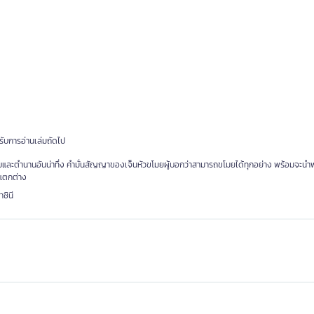
หรับการอ่านเล่มถัดไป
ับและตำนานอันน่าทึ่ง คำมั่นสัญญาของเจ็นหัวขโมยผู้บอกว่าสามารถขโมยได้ทุกอย่าง พร้อมจะน
่แตกต่าง
ชินี