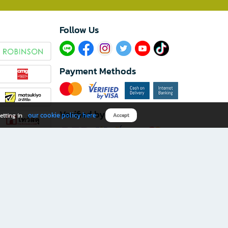
Follow Us​
Payment Methods
Verified by
our cookie policy here
etting in
Accept
Download B2S app