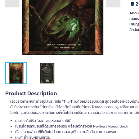
Previous slide
Next slide
฿ 2
About
เล่มแร
เผชิญ
ลึกลับ
Product Description
เรื่องราวการผจญภัยสุดลุ้นระทึกใน “The Thief จอมโจรยูเจนิดิส ชุดจอมโจรแห่งองค์ราชิน
มั่นใจว่าสามารถขโมยได้ทุกสิ่ง แม้ต้องติดในคุกมืดใต้การเฝ้ามองของราชครู แต่โอกาสหลุดพ
โลกได้ จุดเริ่มต้นของการเดินทางที่เต็มไปด้วยปริศนา ความลึกลับ และการทรยศที่คาดไม่ถึง
เล่มแรกในซีรีส์ ‘จอมโจรแห่งองค์ราชินี’
เขียนโดยนักเขียนที่ได้รับการยอมรับ พร้อมคว้ารางวัล Newbery Honor Book
เรื่องราวแฟนตาซีที่เต็มไปด้วยการผจญภัย ความลึกลับ และความทรยศ
เหมาะสำหรับผู้อ่านทุกวัย