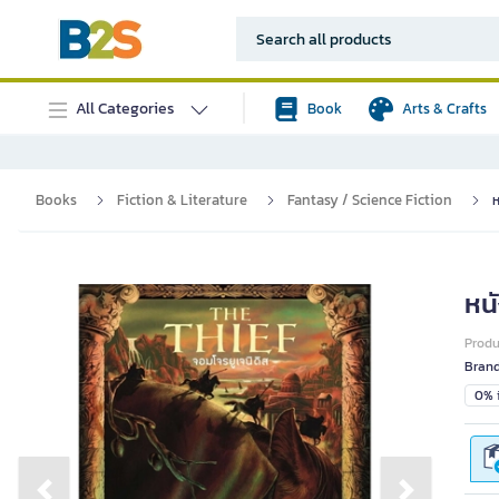
All Categories
Book
Arts & Crafts
Books
Fiction & Literature
Fantasy / Science Fiction
ห
หนั
Prod
Bran
0% i