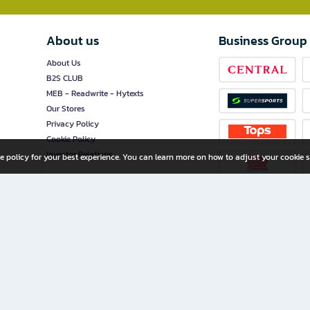
About us
Business Group
About Us
B2S CLUB
MEB - Readwrite - Hytexts
Our Stores
Privacy Policy
Cookie Policy
Investor Relations
e policy for your best experience. You can learn more on how to adjust your cookie s