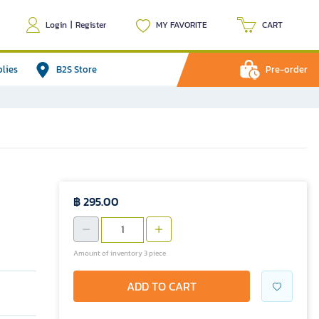
Login
|
Register
MY FAVORITE
CART
plies
B2S Store
Pre-order
฿ 295.00
Amount of inventory 3 piece
ADD TO CART