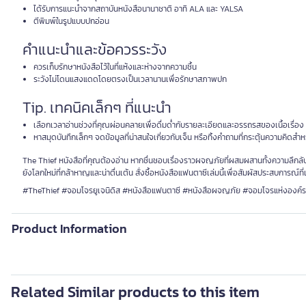
ได้รับการแนะนำจากสถาบันหนังสือนานาชาติ อาทิ ALA และ YALSA
ตีพิมพ์ในรูปแบบปกอ่อน
คำแนะนำและข้อควรระวัง
ควรเก็บรักษาหนังสือไว้ในที่แห้งและห่างจากความชื้น
ระวังไม่โดนแสงแดดโดยตรงเป็นเวลานานเพื่อรักษาสภาพปก
Tip. เทคนิคเล็กๆ ที่แนะนำ
เลือกเวลาอ่านช่วงที่คุณผ่อนคลายเพื่อดื่มด่ำกับรายละเอียดและอรรถรสของเนื้อเรื่อง
หาสมุดบันทึกเล็กๆ จดข้อมูลที่น่าสนใจเกี่ยวกับเจ็น หรือทิ้งคำถามที่กระตุ้นความคิดสำ
The Thief หนังสือที่คุณต้องอ่าน หากชื่นชอบเรื่องราวผจญภัยที่ผสมผสานทั้งความลึกล
ยังโลกใหม่ที่กล้าหาญและน่าตื่นเต้น สั่งซื้อหนังสือแฟนตาซีเล่มนี้เพื่อสัมผัสประสบการณ์ที
#TheThief #จอมโจรยูเจนิดิส #หนังสือแฟนตาซี #หนังสือผจญภัย #จอมโจรแห่งองค์รา
Product Information
Related Similar products to this item