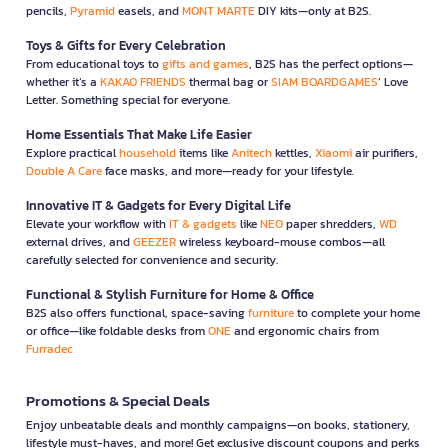
pencils,
Pyramid
easels, and
MONT MARTE
DIY kits—only at B2S.
Toys & Gifts for Every Celebration
From educational toys to
gifts and games
, B2S has the perfect options—
whether it’s a
KAKAO FRIENDS
thermal bag or
SIAM BOARDGAMES
’ Love
Letter. Something special for everyone.
Home Essentials That Make Life Easier
Explore practical
household
items like
Anitech
kettles,
Xiaomi
air purifiers,
Double A Care
face masks, and more—ready for your lifestyle.
Innovative IT & Gadgets for Every Digital Life
Elevate your workflow with
IT & gadgets
like
NEO
paper shredders,
WD
external drives, and
GEEZER
wireless keyboard-mouse combos—all
carefully selected for convenience and security.
Functional & Stylish Furniture for Home & Office
B2S also offers functional, space-saving
furniture
to complete your home
or office—like foldable desks from
ONE
and ergonomic chairs from
Furradec
Promotions & Special Deals
Enjoy unbeatable deals and monthly campaigns—on books, stationery,
lifestyle must-haves, and more! Get exclusive discount coupons and perks