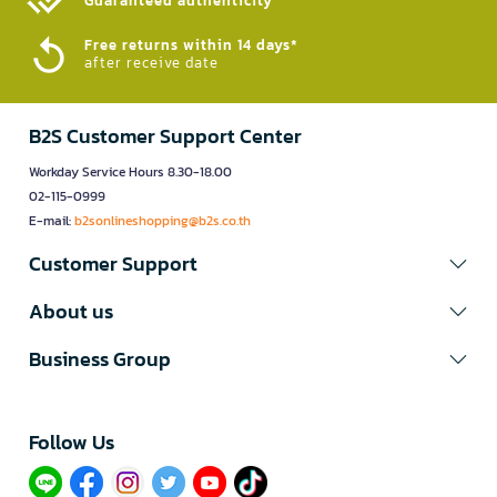
Guaranteed authenticity​
Free returns within 14 days*
after receive date
B2S Customer Support Center
Workday Service Hours 8.30-18.00
02-115-0999
E-mail:
b2sonlineshopping@b2s.co.th
Customer Support
About us
Business Group
Follow Us​