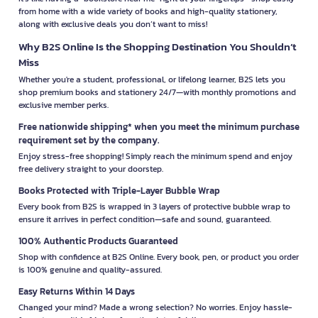
from home with a wide variety of books and high-quality stationery,
along with exclusive deals you don’t want to miss!
Why B2S Online Is the Shopping Destination You Shouldn’t
Miss
Whether you're a student, professional, or lifelong learner, B2S lets you
shop premium books and stationery 24/7—with monthly promotions and
exclusive member perks.
Free nationwide shipping* when you meet the minimum purchase
requirement set by the company.
Enjoy stress-free shopping! Simply reach the minimum spend and enjoy
free delivery straight to your doorstep.
Books Protected with Triple-Layer Bubble Wrap
Every book from B2S is wrapped in 3 layers of protective bubble wrap to
ensure it arrives in perfect condition—safe and sound, guaranteed.
100% Authentic Products Guaranteed
Shop with confidence at B2S Online. Every book, pen, or product you order
is 100% genuine and quality-assured.
Easy Returns Within 14 Days
Changed your mind? Made a wrong selection? No worries. Enjoy hassle-