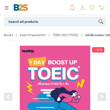
Books
Exam Preparation
TOEIC/IELT/TOFEL
หนังสือ toolbix 1 
- 15 %
Previous slide
Ne