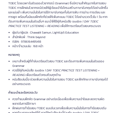
TOEIC โดยเฉพาะในส่วนของไวยากรณ์ (Grammar) ซึ่งมีความสำคัญมากในการสอบ
TOEIC การฝึกฝนไวยากรณ์ช่วยให้ผู้เรียนเข้าใจโครงสร้างภาษาอังกฤษได้อย่างลึกซึ้ง
และแม่นยำ เพิ่มความมั่นใจในการใช้ภาษาอังกฤษทั้งในการฟัง การอ่าน การเขียน และ
การพูด พร้อมทั้งมีแบบฝึกหัดที่ช่วยให้เพิ่มคะแนน TOEIC ได้อย่างรวดเร็วใน 1 วัน หาก
ต้องการเพิ่มคะแนนในส่วนอื่นๆ แนะนำให้ใช้คู่กับหนังสือ
toolbix 1 DAY TOEIC
PRACTICE TEST LISTENING + READING
เพื่อให้การเตรียมตัวสอบครบวงจร
ผู้แต่ง/ผู้แปล : Chawalit Samun, LightUp5 Education
สำนักพิมพ์ : Think beyond
ISBN : 9786164495418
หน้า/จำนวนเล่ม : 168 หน้า
หมายเหตุ
เหมาะสำหรับผู้ที่กำลังเตรียมตัวสอบ TOEIC และต้องการเพิ่มคะแนนในส่วนของ
Grammar
ควรใช้คู่กับหนังสือ
toolbix 1 DAY TOEIC PRACTICE TEST LISTENING +
READING
เพื่อเตรียมตัวครบถ้วนทุกด้าน
หนังสือเล่มนี้จะช่วยเพิ่มความมั่นใจในการสอบ TOEIC และฝึกทักษะภาษาอังกฤษได้
อย่างครบวงจร
คำแนะนำและข้อควรระวัง
ควรทำแบบฝึกหัด Grammar อย่างต่อเนื่องเพื่อเพิ่มความเข้าใจและลดความผิด
พลาดในการใช้ภาษา
ฝึกฝนการทำข้อสอบ TOEIC แบบจับเวลาเพื่อเพิ่มความมั่นใจในการทำข้อสอบจริง
หากต้องการผลลัพธ์ที่ดี ควรใช้หนังสือเล่มนี้ร่วมกับ
toolbix 1 DAY TOEIC