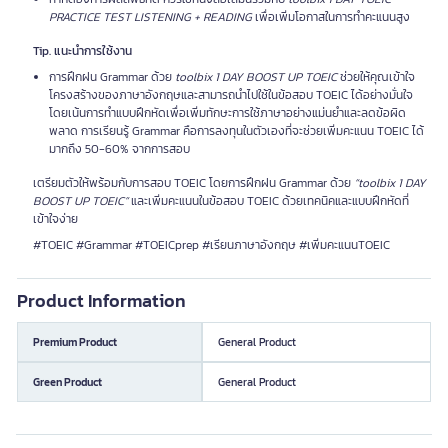
PRACTICE TEST LISTENING + READING
เพื่อเพิ่มโอกาสในการทำคะแนนสูง
Tip. แนะนำการใช้งาน
การฝึกฝน Grammar ด้วย
toolbix 1 DAY BOOST UP TOEIC
ช่วยให้คุณเข้าใจ
โครงสร้างของภาษาอังกฤษและสามารถนำไปใช้ในข้อสอบ TOEIC ได้อย่างมั่นใจ
โดยเน้นการทำแบบฝึกหัดเพื่อเพิ่มทักษะการใช้ภาษาอย่างแม่นยำและลดข้อผิด
พลาด การเรียนรู้ Grammar คือการลงทุนในตัวเองที่จะช่วยเพิ่มคะแนน TOEIC ได้
มากถึง 50-60% จากการสอบ
เตรียมตัวให้พร้อมกับการสอบ TOEIC โดยการฝึกฝน Grammar ด้วย
“toolbix 1 DAY
BOOST UP TOEIC”
และเพิ่มคะแนนในข้อสอบ TOEIC ด้วยเทคนิคและแบบฝึกหัดที่
เข้าใจง่าย
#TOEIC #Grammar #TOEICprep #เรียนภาษาอังกฤษ #เพิ่มคะแนนTOEIC
Product Information
Premium Product
General Product
Green Product
General Product