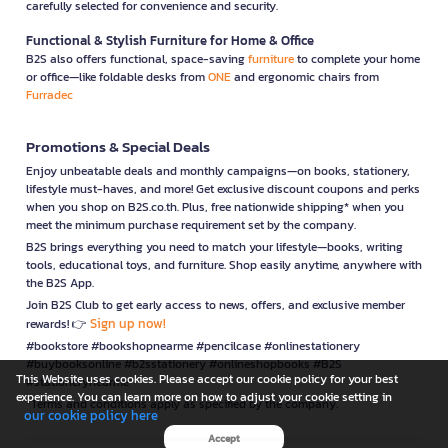
carefully selected for convenience and security.
Functional & Stylish Furniture for Home & Office
B2S also offers functional, space-saving
furniture
to complete your home
or office—like foldable desks from
ONE
and ergonomic chairs from
Furradec
Promotions & Special Deals
Enjoy unbeatable deals and monthly campaigns—on books, stationery,
lifestyle must-haves, and more! Get exclusive discount coupons and perks
when you shop on B2S.co.th. Plus, free nationwide shipping* when you
meet the minimum purchase requirement set by the company.
B2S brings everything you need to match your lifestyle—books, writing
tools, educational toys, and furniture. Shop easily anytime, anywhere with
the B2S App.
Join B2S Club to get early access to news, offers, and exclusive member
Sign up now!
rewards! 👉
#bookstore #bookshopnearme #pencilcase #onlinestationery
#buybooksonline #b2sstationery #onlineshopbooks #B2S
This Website uses cookies. Please accept our cookie policy for your best
#stationerynearme
experience. You can learn more on how to adjust your cookie setting in
*Terms and conditions apply as specified by the company.
our cookie policy here
Accept