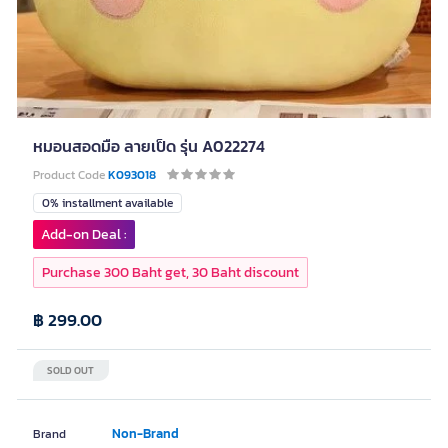
หมอนสอดมือ ลายเป็ด รุ่น A022274
Product Code
K093018
0% installment available
Add-on Deal :
Purchase 300 Baht get, 30 Baht discount
฿ 299.00
SOLD OUT
Non-Brand
Brand