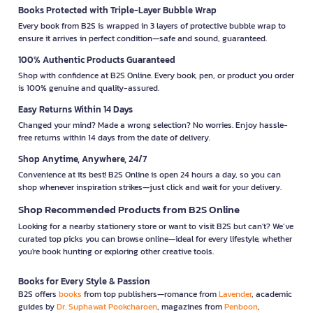
Books Protected with Triple-Layer Bubble Wrap
Every book from B2S is wrapped in 3 layers of protective bubble wrap to
ensure it arrives in perfect condition—safe and sound, guaranteed.
100% Authentic Products Guaranteed
Shop with confidence at B2S Online. Every book, pen, or product you order
is 100% genuine and quality-assured.
Easy Returns Within 14 Days
Changed your mind? Made a wrong selection? No worries. Enjoy hassle-
free returns within 14 days from the date of delivery.
Shop Anytime, Anywhere, 24/7
Convenience at its best! B2S Online is open 24 hours a day, so you can
shop whenever inspiration strikes—just click and wait for your delivery.
Shop Recommended Products from B2S Online
Looking for a nearby stationery store or want to visit B2S but can't? We’ve
curated top picks you can browse online—ideal for every lifestyle, whether
you're book hunting or exploring other creative tools.
Books for Every Style & Passion
B2S offers
books
from top publishers—romance from
Lavender
, academic
guides by
Dr. Suphawat Pookcharoen
, magazines from
Penboon
,