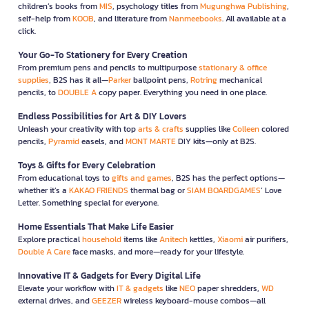
children’s books from
MIS
, psychology titles from
Mugunghwa Publishing
,
self-help from
KOOB
, and literature from
Nanmeebooks
. All available at a
click.
Your Go-To Stationery for Every Creation
From premium pens and pencils to multipurpose
stationary & office
supplies
, B2S has it all—
Parker
ballpoint pens,
Rotring
mechanical
pencils, to
DOUBLE A
copy paper. Everything you need in one place.
Endless Possibilities for Art & DIY Lovers
Unleash your creativity with top
arts & crafts
supplies like
Colleen
colored
pencils,
Pyramid
easels, and
MONT MARTE
DIY kits—only at B2S.
Toys & Gifts for Every Celebration
From educational toys to
gifts and games
, B2S has the perfect options—
whether it’s a
KAKAO FRIENDS
thermal bag or
SIAM BOARDGAMES
’ Love
Letter. Something special for everyone.
Home Essentials That Make Life Easier
Explore practical
household
items like
Anitech
kettles,
Xiaomi
air purifiers,
Double A Care
face masks, and more—ready for your lifestyle.
Innovative IT & Gadgets for Every Digital Life
Elevate your workflow with
IT & gadgets
like
NEO
paper shredders,
WD
external drives, and
GEEZER
wireless keyboard-mouse combos—all