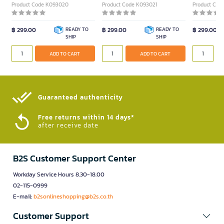
Product Code K093020
Product Code K093021
Product Cod
฿ 299.00
READY TO
฿ 299.00
READY TO
฿ 299.00
SHIP
SHIP
ADD TO CART
ADD TO CART
Guaranteed authenticity​
Free returns within 14 days*
after receive date
B2S Customer Support Center
Workday Service Hours 8.30-18.00
02-115-0999
E-mail:
b2sonlineshopping@b2s.co.th
Customer Support