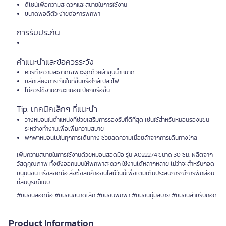
ดีไซน์เพื่อความสะดวกและสบายในการใช้งาน
ขนาดพอดีตัว ง่ายต่อการพกพา
การรับประกัน
-
คำแนะนำและข้อควรระวัง
ควรทำความสะอาดเฉพาะจุดด้วยผ้าชุบน้ำหมาด
หลีกเลี่ยงการเก็บในที่ชื้นหรือใกล้เปลวไฟ
ไม่ควรใช้งานขณะหมอนเปียกหรือชื้น
Tip. เทคนิคเล็กๆ ที่แนะนำ
วางหมอนในตำแหน่งที่ช่วยเสริมการรองรับที่ดีที่สุด เช่นใช้สำหรับหมอนรองแขน
ระหว่างทำงานเพื่อเพิ่มความสบาย
พกพาหมอนไปในทุกการเดินทาง ช่วยลดความเมื่อยล้าจากการเดินทางไกล
เพิ่มความสบายในการใช้งานด้วยหมอนสอดมือ รุ่น A022274 ขนาด 30 ซม. ผลิตจาก
วัสดุคุณภาพ ทั้งยังออกแบบให้พกพาสะดวก ใช้งานได้หลากหลาย ไม่ว่าจะสำหรับกอด
หนุนนอน หรือสอดมือ สั่งซื้อสินค้าออนไลน์วันนี้เพื่อเติมเต็มประสบการณ์การพักผ่อน
ที่สมบูรณ์แบบ
#หมอนสอดมือ #หมอนขนาดเล็ก #หมอนพกพา #หมอนนุ่มสบาย #หมอนสำหรับกอด
Product Information