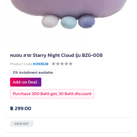
หมอน ลาย Starry Night Cloud รุ่น BZG-008
Product Code
K093028
0% installment available
Add-on Deal :
Purchase 300 Baht get, 30 Baht discount
฿ 299.00
SOLD OUT