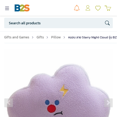
Gifts and Games
Gifts
Pillow
หมอน ลาย Starry Night Cloud รุ่น 
Previous slide
Ne