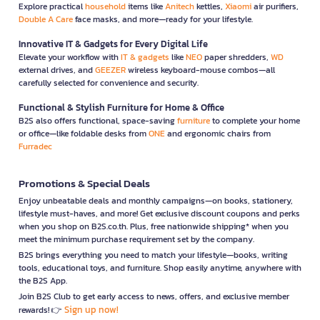
Explore practical
household
items like
Anitech
kettles,
Xiaomi
air purifiers,
Double A Care
face masks, and more—ready for your lifestyle.
Innovative IT & Gadgets for Every Digital Life
Elevate your workflow with
IT & gadgets
like
NEO
paper shredders,
WD
external drives, and
GEEZER
wireless keyboard-mouse combos—all
carefully selected for convenience and security.
Functional & Stylish Furniture for Home & Office
B2S also offers functional, space-saving
furniture
to complete your home
or office—like foldable desks from
ONE
and ergonomic chairs from
Furradec
Promotions & Special Deals
Enjoy unbeatable deals and monthly campaigns—on books, stationery,
lifestyle must-haves, and more! Get exclusive discount coupons and perks
when you shop on B2S.co.th. Plus, free nationwide shipping* when you
meet the minimum purchase requirement set by the company.
B2S brings everything you need to match your lifestyle—books, writing
tools, educational toys, and furniture. Shop easily anytime, anywhere with
the B2S App.
Join B2S Club to get early access to news, offers, and exclusive member
Sign up now!
rewards! 👉