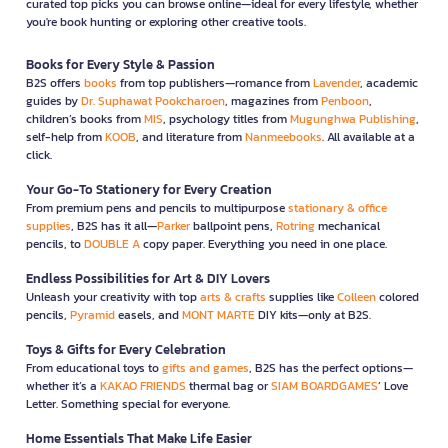
curated top picks you can browse online—ideal for every lifestyle, whether
you're book hunting or exploring other creative tools.
Books for Every Style & Passion
B2S offers
books
from top publishers—romance from
Lavender
, academic
guides by
Dr. Suphawat Pookcharoen
, magazines from
Penboon
,
children’s books from
MIS
, psychology titles from
Mugunghwa Publishing
,
self-help from
KOOB
, and literature from
Nanmeebooks
. All available at a
click.
Your Go-To Stationery for Every Creation
From premium pens and pencils to multipurpose
stationary & office
supplies
, B2S has it all—
Parker
ballpoint pens,
Rotring
mechanical
pencils, to
DOUBLE A
copy paper. Everything you need in one place.
Endless Possibilities for Art & DIY Lovers
Unleash your creativity with top
arts & crafts
supplies like
Colleen
colored
pencils,
Pyramid
easels, and
MONT MARTE
DIY kits—only at B2S.
Toys & Gifts for Every Celebration
From educational toys to
gifts and games
, B2S has the perfect options—
whether it’s a
KAKAO FRIENDS
thermal bag or
SIAM BOARDGAMES
’ Love
Letter. Something special for everyone.
Home Essentials That Make Life Easier