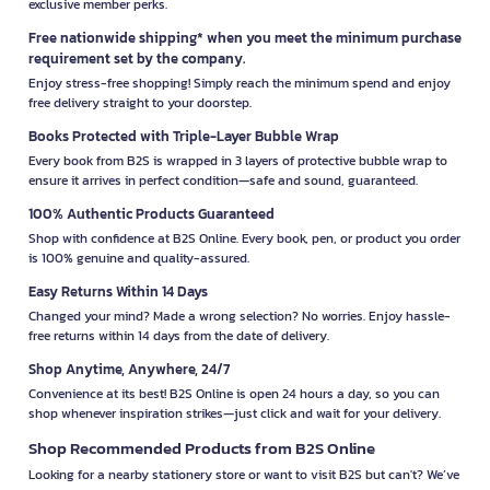
exclusive member perks.
Free nationwide shipping* when you meet the minimum purchase
requirement set by the company.
Enjoy stress-free shopping! Simply reach the minimum spend and enjoy
free delivery straight to your doorstep.
Books Protected with Triple-Layer Bubble Wrap
Every book from B2S is wrapped in 3 layers of protective bubble wrap to
ensure it arrives in perfect condition—safe and sound, guaranteed.
100% Authentic Products Guaranteed
Shop with confidence at B2S Online. Every book, pen, or product you order
is 100% genuine and quality-assured.
Easy Returns Within 14 Days
Changed your mind? Made a wrong selection? No worries. Enjoy hassle-
free returns within 14 days from the date of delivery.
Shop Anytime, Anywhere, 24/7
Convenience at its best! B2S Online is open 24 hours a day, so you can
shop whenever inspiration strikes—just click and wait for your delivery.
Shop Recommended Products from B2S Online
Looking for a nearby stationery store or want to visit B2S but can't? We’ve