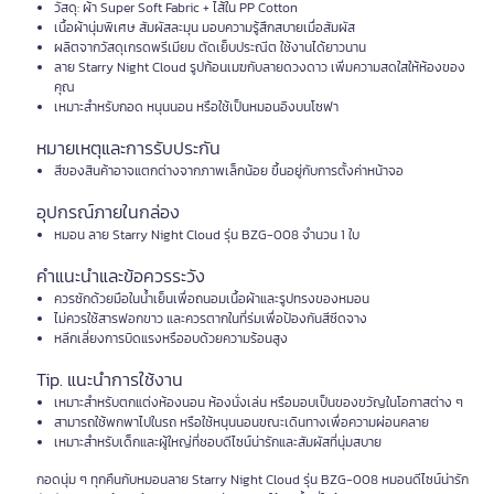
วัสดุ: ผ้า Super Soft Fabric + ไส้ใน PP Cotton
เนื้อผ้านุ่มพิเศษ สัมผัสละมุน มอบความรู้สึกสบายเมื่อสัมผัส
ผลิตจากวัสดุเกรดพรีเมียม ตัดเย็บประณีต ใช้งานได้ยาวนาน
ลาย Starry Night Cloud รูปก้อนเมฆกับลายดวงดาว เพิ่มความสดใสให้ห้องของ
คุณ
เหมาะสำหรับกอด หนุนนอน หรือใช้เป็นหมอนอิงบนโซฟา
หมายเหตุและการรับประกัน
สีของสินค้าอาจแตกต่างจากภาพเล็กน้อย ขึ้นอยู่กับการตั้งค่าหน้าจอ
อุปกรณ์ภายในกล่อง
หมอน ลาย Starry Night Cloud รุ่น BZG-008 จำนวน 1 ใบ
คำแนะนำและข้อควรระวัง
ควรซักด้วยมือในน้ำเย็นเพื่อถนอมเนื้อผ้าและรูปทรงของหมอน
ไม่ควรใช้สารฟอกขาว และควรตากในที่ร่มเพื่อป้องกันสีซีดจาง
หลีกเลี่ยงการบิดแรงหรืออบด้วยความร้อนสูง
Tip. แนะนำการใช้งาน
เหมาะสำหรับตกแต่งห้องนอน ห้องนั่งเล่น หรือมอบเป็นของขวัญในโอกาสต่าง ๆ
สามารถใช้พกพาไปในรถ หรือใช้หนุนนอนขณะเดินทางเพื่อความผ่อนคลาย
เหมาะสำหรับเด็กและผู้ใหญ่ที่ชอบดีไซน์น่ารักและสัมผัสที่นุ่มสบาย
กอดนุ่ม ๆ ทุกคืนกับหมอนลาย Starry Night Cloud รุ่น BZG-008 หมอนดีไซน์น่ารัก