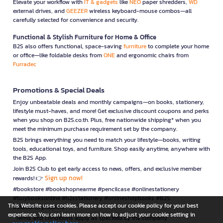
Elevate your workflow with
IT & gadgets
like
NEO
paper shredders,
WD
external drives, and
GEEZER
wireless keyboard-mouse combos—all
carefully selected for convenience and security.
Functional & Stylish Furniture for Home & Office
B2S also offers functional, space-saving
furniture
to complete your home
or office—like foldable desks from
ONE
and ergonomic chairs from
Furradec
Promotions & Special Deals
Enjoy unbeatable deals and monthly campaigns—on books, stationery,
lifestyle must-haves, and more! Get exclusive discount coupons and perks
when you shop on B2S.co.th. Plus, free nationwide shipping* when you
meet the minimum purchase requirement set by the company.
B2S brings everything you need to match your lifestyle—books, writing
tools, educational toys, and furniture. Shop easily anytime, anywhere with
the B2S App.
Join B2S Club to get early access to news, offers, and exclusive member
Sign up now!
rewards! 👉
#bookstore #bookshopnearme #pencilcase #onlinestationery
#buybooksonline #b2sstationery #onlineshopbooks #B2S
This Website uses cookies. Please accept our cookie policy for your best
#stationerynearme
experience. You can learn more on how to adjust your cookie setting in
*Terms and conditions apply as specified by the company.