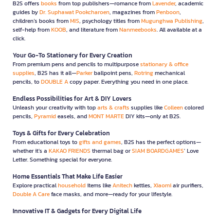
B2S offers
books
from top publishers—romance from
Lavender
, academic
guides by
Dr. Suphawat Pookcharoen
, magazines from
Penboon
,
children’s books from
MIS
, psychology titles from
Mugunghwa Publishing
,
self-help from
KOOB
, and literature from
Nanmeebooks
. All available at a
click.
Your Go-To Stationery for Every Creation
From premium pens and pencils to multipurpose
stationary & office
supplies
, B2S has it all—
Parker
ballpoint pens,
Rotring
mechanical
pencils, to
DOUBLE A
copy paper. Everything you need in one place.
Endless Possibilities for Art & DIY Lovers
Unleash your creativity with top
arts & crafts
supplies like
Colleen
colored
pencils,
Pyramid
easels, and
MONT MARTE
DIY kits—only at B2S.
Toys & Gifts for Every Celebration
From educational toys to
gifts and games
, B2S has the perfect options—
whether it’s a
KAKAO FRIENDS
thermal bag or
SIAM BOARDGAMES
’ Love
Letter. Something special for everyone.
Home Essentials That Make Life Easier
Explore practical
household
items like
Anitech
kettles,
Xiaomi
air purifiers,
Double A Care
face masks, and more—ready for your lifestyle.
Innovative IT & Gadgets for Every Digital Life