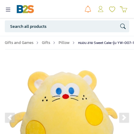
Gifts and Games
Gifts
Pillow
หมอน ลาย Sweet Cake รุ่น YW-007-1 
Previous slide
Ne