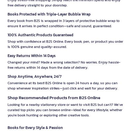
free delivery straight to your doorstep.
Books Protected with Triple-Layer Bubble Wrap
Every book from B2S is wrapped in 3 layers of protective bubble wrap to
ensure it arrives in perfect condition—safe and sound, guaranteed.
100% Authentic Products Guaranteed
Shop with confidence at B2S Online. Every book, pen, or product you order
is 100% genuine and quality-assured.
Easy Returns Within 14 Days
Changed your mind? Made a wrong selection? No worries. Enjoy hassle-
free returns within 14 days from the date of delivery.
Shop Anytime, Anywhere, 24/7
Convenience at its best! B2S Online is open 24 hours a day, so you can
shop whenever inspiration strikes—just click and wait for your delivery.
Shop Recommended Products from B2S Online
Looking for a nearby stationery store or want to visit B2S but can't? We’ve
curated top picks you can browse online—ideal for every lifestyle, whether
you're book hunting or exploring other creative tools.
Books for Every Style & Passion