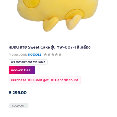
หมอน ลาย Sweet Cake รุ่น YW-007-1 สีเหลือง
Product Code
K093032
0% installment available
Add-on Deal :
Purchase 300 Baht get, 30 Baht discount
฿ 299.00
SOLD OUT