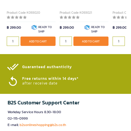
Product Code K093020
Product Code K093021
Product Cod
฿ 299.00
READY TO
฿ 299.00
READY TO
฿ 299.00
SHIP
SHIP
ADD TO CART
ADD TO CART
Guaranteed authenticity​
Free returns within 14 days*
after receive date
B2S Customer Support Center
Workday Service Hours 8.30-18.00
02-115-0999
E-mail:
b2sonlineshopping@b2s.co.th