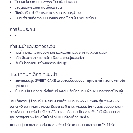
ไส้หมอนใช้วัสดุ PP Cotton ให้สัมผัสนุ่มพิเศษ
วัสดุเกรดพรีเมียม ตัดเย็บประณีต
ดีไซน์น่ารัก เข้ากับการตกแต่งหลากหลายรูปแบบ
เหมาะสำหรับทั้งการหนุนนอนและกอดใช้งานในชีวิตประจำวัน
การรับประกัน
-
คำแนะนำและข้อควรระวัง
ควรทำความสะอาดด้วยการซักมือหรือใช้เครื่องซักผ้าในโหมดถนอมผ้า
หลีกเลี่ยงการตากแดดจัด เพื่อคงความนุ่มของวัสดุ
เก็บให้ห่างจากเปลวไฟและความร้อนสูง
Tip. เทคนิคเล็กๆ ที่แนะนำ
เลือกหมอนรุ่น SWEET CAKE เพื่อมอบเป็นของขวัญสุดน่ารักสำหรับคนพิเศษใน
ทุกโอกาส
ใช้หมอนเป็นของตกแต่งในพื้นที่นั่งเล่นหรือห้องนอนเพื่อเพิ่มบรรยากาศให้อบอุ่น
เติมเต็มความรู้สึกอบอุ่นและผ่อนคลายด้วยหมอน SWEET CAKE รุ่น YW-007-1
ขนาด 40 ซม. ที่ผลิตจากวัสดุ Super soft เกรดพรีเมียม ให้คุณสัมผัสนุ่มสบายในทุก
การใช้งาน เหมาะทั้งสำหรับการใช้งานเองหรือมอบเป็นของขวัญในวันพิเศษ หมอน
คุณภาพสูงที่มาพร้อมดีไซน์น่ารักในแบบที่คุณต้องหลงรัก!
#หมอนนุ่ม #หมอนตกแต่ง #ของขวัญน่ารัก #หมอนนอนสบาย #ดีไซน์น่ารัก