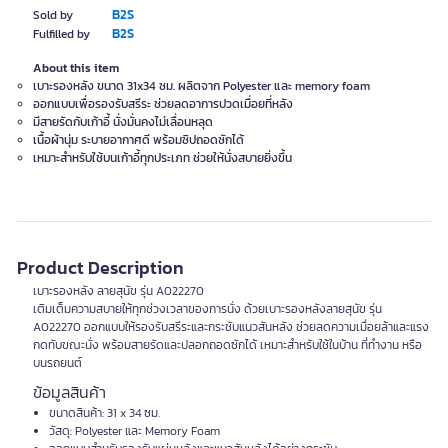
B2S
Sold by
B2S
Fulfilled by
About this item
เบาะรองหลัง ขนาด 31x34 ซม. ผลิตจาก Polyester และ memory foam
ออกแบบเพื่อรองรับสรีระ ช่วยลดอาการปวดเมื่อยที่หลัง
มีสายรัดกับเก้าอี้ นั่งมั่นคงไม่เลื่อนหลุด
เนื้อผ้านุ่ม ระบายอากาศดี พร้อมซิปถอดซักได้
เหมาะสำหรับใช้บนเก้าอี้ทุกประเภท ช่วยให้นั่งสบายยิ่งขึ้น
Product Description
เบาะรองหลัง ลายสุนัข รุ่น A022270
เติมเต็มความสบายให้ทุกช่วงเวลาของการนั่ง ด้วยเบาะรองหลังลายสุนัข รุ่น
A022270 ออกแบบให้รองรับสรีระและกระชับแนวสันหลัง ช่วยลดความเมื่อยล้าและแรง
กดทับขณะนั่ง พร้อมสายรัดและปลอกถอดซักได้ เหมาะสำหรับใช้ในบ้าน ที่ทำงาน หรือ
บนรถยนต์
ข้อมูลสินค้า
ขนาดสินค้า: 31 x 34 ซม.
วัสดุ: Polyester และ Memory Foam