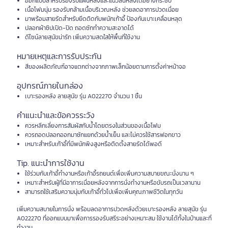
ออกแบบสำหรับรองรับแผ่นหลังและแนวสันหลังได้อย่างกระชับ
เนื้อโฟมนุ่ม รองรับกล้ามเนื้อบริเวณหลัง ช่วยลดอาการปวดเมื่อย
มาพร้อมสายรัดสำหรับยึดติดกับพนักเก้าอี้ ป้องกันเบาะเคลื่อนหลุด
ปลอกผ้าซิปเปิด-ปิด ถอดซักทำความสะอาดได้
ดีไซน์ลายสุนัขน่ารัก เพิ่มความสดใสให้พื้นที่ใช้งาน
หมายเหตุและการรับประกัน
สีของผลิตภัณฑ์อาจแตกต่างจากภาพเล็กน้อยตามการตั้งค่าหน้าจอ
อุปกรณ์ภายในกล่อง
เบาะรองหลัง ลายสุนัข รุ่น A022270 จำนวน 1 ชิ้น
คำแนะนำและข้อควรระวัง
ควรหลีกเลี่ยงการสัมผัสกับน้ำโดยตรงในส่วนของเนื้อโฟม
ควรถอดปลอกออกมาซักแยกด้วยน้ำเย็น และไม่ควรใช้สารฟอกขาว
เหมาะสำหรับเก้าอี้ที่มีพนักพิงสูงหรือติดตั้งสายรัดได้พอดี
Tip. แนะนำการใช้งาน
ใช้ร่วมกับเก้าอี้ทำงานหรือเก้าอี้รถยนต์เพื่อเพิ่มความสบายขณะนั่งนาน ๆ
เหมาะสำหรับผู้ที่มีอาการเมื่อยหลังจากการนั่งทำงานหรือขับรถเป็นเวลานาน
สามารถใช้เสริมความนุ่มกับเก้าอี้ทั่วไปเพื่อเพิ่มคุณภาพชีวิตในทุกวัน
เพิ่มความสบายในการนั่ง พร้อมลดอาการปวดหลังด้วยเบาะรองหลัง ลายสุนัข รุ่น
A022270 ที่ออกแบบมาเพื่อการรองรับสรีระอย่างเหมาะสม ใช้งานได้ทั้งในบ้านและที่
ทำงาน