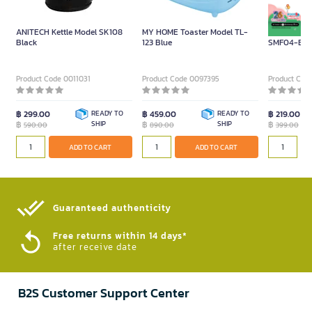
ANITECH Kettle Model SK108
MY HOME Toaster Model TL-
ANITECH US
Black
123 Blue
SMF04-BR B
Inch
Product Code 0011031
Product Code 0097395
Product Cod
฿ 299.00
READY TO
฿ 459.00
READY TO
฿ 219.00
฿
SHIP
฿
SHIP
฿
590.00
890.00
399.00
ADD TO CART
ADD TO CART
Guaranteed authenticity​
Free returns within 14 days*
after receive date
B2S Customer Support Center