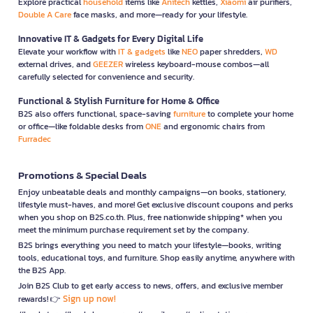
Explore practical
household
items like
Anitech
kettles,
Xiaomi
air purifiers,
Double A Care
face masks, and more—ready for your lifestyle.
Innovative IT & Gadgets for Every Digital Life
Elevate your workflow with
IT & gadgets
like
NEO
paper shredders,
WD
external drives, and
GEEZER
wireless keyboard-mouse combos—all
carefully selected for convenience and security.
Functional & Stylish Furniture for Home & Office
B2S also offers functional, space-saving
furniture
to complete your home
or office—like foldable desks from
ONE
and ergonomic chairs from
Furradec
Promotions & Special Deals
Enjoy unbeatable deals and monthly campaigns—on books, stationery,
lifestyle must-haves, and more! Get exclusive discount coupons and perks
when you shop on B2S.co.th. Plus, free nationwide shipping* when you
meet the minimum purchase requirement set by the company.
B2S brings everything you need to match your lifestyle—books, writing
tools, educational toys, and furniture. Shop easily anytime, anywhere with
the B2S App.
Join B2S Club to get early access to news, offers, and exclusive member
Sign up now!
rewards! 👉