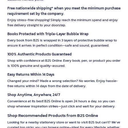
Free nationwide shipping* when you meet the minimum purchase
requirement set by the company.
Enjoy stress-free shopping! Simply reach the minimum spend and enjoy
free delivery straight to your doorstep.
Books Protected with Triple-Layer Bubble Wrap
Every book from B2S is wrapped in 3 layers of protective bubble wrap to
ensure it arrives in perfect condition—safe and sound, guaranteed.
100% Authentic Products Guaranteed
Shop with confidence at B2S Online. Every book, pen, or product you order
is 100% genuine and quality-assured.
Easy Returns Within 14 Days
Changed your mind? Made a wrong selection? No worries. Enjoy hassle-
free returns within 14 days from the date of delivery.
Shop Anytime, Anywhere, 24/7
Convenience at its best! B2S Online is open 24 hours a day, so you can
shop whenever inspiration strikes—just click and wait for your delivery.
Shop Recommended Products from B2S Online
Looking for a nearby stationery store or want to visit B2S but can't? We’ve
curated top picks you can browse online—ideal for every lifestyle, whether