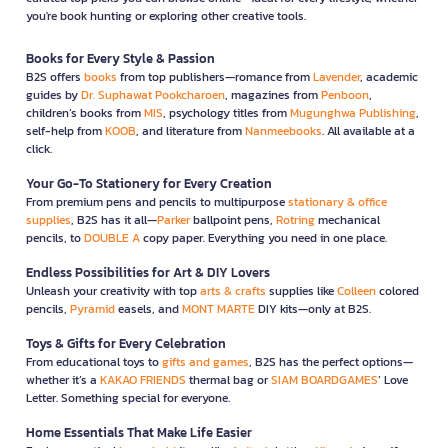
you're book hunting or exploring other creative tools.
Books for Every Style & Passion
B2S offers
books
from top publishers—romance from
Lavender
, academic
guides by
Dr. Suphawat Pookcharoen
, magazines from
Penboon
,
children’s books from
MIS
, psychology titles from
Mugunghwa Publishing
,
self-help from
KOOB
, and literature from
Nanmeebooks
. All available at a
click.
Your Go-To Stationery for Every Creation
From premium pens and pencils to multipurpose
stationary & office
supplies
, B2S has it all—
Parker
ballpoint pens,
Rotring
mechanical
pencils, to
DOUBLE A
copy paper. Everything you need in one place.
Endless Possibilities for Art & DIY Lovers
Unleash your creativity with top
arts & crafts
supplies like
Colleen
colored
pencils,
Pyramid
easels, and
MONT MARTE
DIY kits—only at B2S.
Toys & Gifts for Every Celebration
From educational toys to
gifts and games
, B2S has the perfect options—
whether it’s a
KAKAO FRIENDS
thermal bag or
SIAM BOARDGAMES
’ Love
Letter. Something special for everyone.
Home Essentials That Make Life Easier