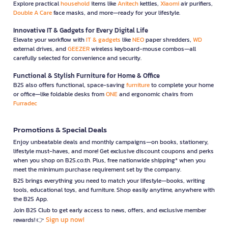
Explore practical
household
items like
Anitech
kettles,
Xiaomi
air purifiers,
Double A Care
face masks, and more—ready for your lifestyle.
Innovative IT & Gadgets for Every Digital Life
Elevate your workflow with
IT & gadgets
like
NEO
paper shredders,
WD
external drives, and
GEEZER
wireless keyboard-mouse combos—all
carefully selected for convenience and security.
Functional & Stylish Furniture for Home & Office
B2S also offers functional, space-saving
furniture
to complete your home
or office—like foldable desks from
ONE
and ergonomic chairs from
Furradec
Promotions & Special Deals
Enjoy unbeatable deals and monthly campaigns—on books, stationery,
lifestyle must-haves, and more! Get exclusive discount coupons and perks
when you shop on B2S.co.th. Plus, free nationwide shipping* when you
meet the minimum purchase requirement set by the company.
B2S brings everything you need to match your lifestyle—books, writing
tools, educational toys, and furniture. Shop easily anytime, anywhere with
the B2S App.
Join B2S Club to get early access to news, offers, and exclusive member
Sign up now!
rewards! 👉