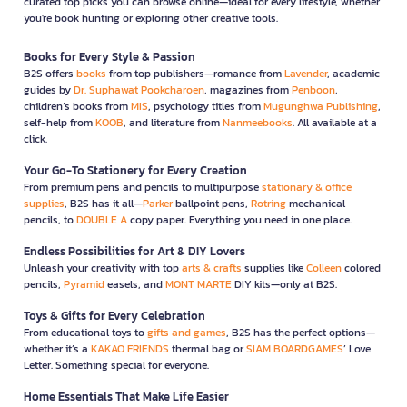
curated top picks you can browse online—ideal for every lifestyle, whether
you're book hunting or exploring other creative tools.
Books for Every Style & Passion
B2S offers
books
from top publishers—romance from
Lavender
, academic
guides by
Dr. Suphawat Pookcharoen
, magazines from
Penboon
,
children’s books from
MIS
, psychology titles from
Mugunghwa Publishing
,
self-help from
KOOB
, and literature from
Nanmeebooks
. All available at a
click.
Your Go-To Stationery for Every Creation
From premium pens and pencils to multipurpose
stationary & office
supplies
, B2S has it all—
Parker
ballpoint pens,
Rotring
mechanical
pencils, to
DOUBLE A
copy paper. Everything you need in one place.
Endless Possibilities for Art & DIY Lovers
Unleash your creativity with top
arts & crafts
supplies like
Colleen
colored
pencils,
Pyramid
easels, and
MONT MARTE
DIY kits—only at B2S.
Toys & Gifts for Every Celebration
From educational toys to
gifts and games
, B2S has the perfect options—
whether it’s a
KAKAO FRIENDS
thermal bag or
SIAM BOARDGAMES
’ Love
Letter. Something special for everyone.
Home Essentials That Make Life Easier