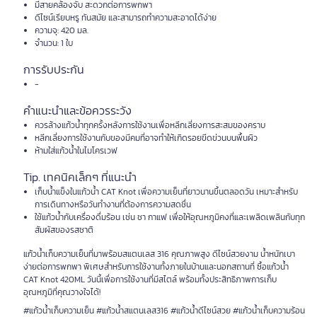
มีสายคล้องจับ สะดวกต่อการพกพา
ดีไซน์เรียบหรู ทันสมัย และสามารถทำความสะอาดได้ง่าย
ความจุ: 420 มล.
จำนวน: 1 ใบ
การรับประกัน
-
คำแนะนำและข้อควรระวัง
ควรล้างแก้วน้ำทุกครั้งหลังการใช้งานเพื่อหลีกเลี่ยงการสะสมของคราบ
หลีกเลี่ยงการใช้งานกับของมีคมที่อาจทำให้เกิดรอยขีดข่วนบนพื้นผิว
ห้ามใส่แก้วน้ำในไมโครเวฟ
Tip. เทคนิคเล็กๆ ที่แนะนำ
เก็บน้ำแข็งในแก้วน้ำ CAT Knot เพื่อความเย็นที่ยาวนานขึ้นตลอดวัน เหมาะสำหรับ
การเดินทางหรือวันทำงานที่ต้องการความสดชื่น
ใช้แก้วน้ำกับเครื่องดื่มร้อน เช่น ชา กาแฟ เพื่อให้อุณหภูมิคงที่และเพลิดเพลินกับทุก
สัมผัสของรสชาติ
แก้วน้ำเก็บความเย็นที่มาพร้อมสแตนเลส 316 คุณภาพสูง ดีไซน์สวยงาม น้ำหนักเบา
ง่ายต่อการพกพา พิเศษสำหรับการใช้งานทั้งภายในบ้านและนอกสถานที่ ซื้อแก้วน้ำ
CAT Knot 420ML วันนี้เพื่อการใช้งานที่มีสไตล์ พร้อมทั้งประสิทธิภาพการเก็บ
อุณหภูมิที่คุณวางใจได้!
#แก้วน้ำเก็บความเย็น #แก้วน้ำสแตนเลส316 #แก้วน้ำดีไซน์สวย #แก้วน้ำเก็บความร้อน