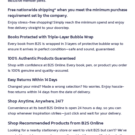
exclusive member perks.
Free nationwide shipping* when you meet the minimum purchase
requirement set by the company.
Enjoy stress-free shopping! Simply reach the minimum spend and enjoy
free delivery straight to your doorstep.
Books Protected with Triple-Layer Bubble Wrap
Every book from B2S is wrapped in 3 layers of protective bubble wrap to
ensure it arrives in perfect condition—safe and sound, guaranteed.
100% Authentic Products Guaranteed
Shop with confidence at B2S Online. Every book, pen, or product you order
is 100% genuine and quality-assured.
Easy Returns Within 14 Days
Changed your mind? Made a wrong selection? No worries. Enjoy hassle-
free returns within 14 days from the date of delivery.
Shop Anytime, Anywhere, 24/7
Convenience at its best! B2S Online is open 24 hours a day, so you can
shop whenever inspiration strikes—just click and wait for your delivery.
Shop Recommended Products from B2S Online
Looking for a nearby stationery store or want to visit B2S but can't? We’ve