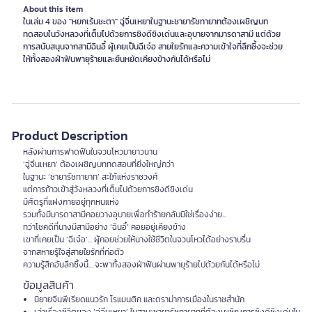
About this item
ในเล่ม 4 ของ "หยกเร้นชะตา" ฉู่จิ่นเหยาในฐานะชายารัชทายาทต้องเผชิญบท
ทดสอบในวังหลวงที่เต็มไปด้วยการชิงดีชิงเด่นและอุบายจากมารดาสามี แต่ด้วย
การสนับสนุนจากสามีฉินอี๋ ผู้เคยเป็นฉีเจ๋อ สายใยรักและความเข้าใจที่ลึกซึ้งจะช่วย
ให้ทั้งสองฝ่าฟันพายุร้ายและยืนหยัดเคียงข้างกันได้หรือไม่
Product Description
หลังผ่านการฟาดฟันในจวนโหวมายาวนาน
‘ฉู่จิ่นเหยา’ ต้องเผชิญบททดสอบที่ยิ่งใหญ่กว่า
ในฐานะ ‘ชายารัชทายาท’ สะใภ้แห่งราชวงศ์
แต่การก้าวเข้าสู่วังหลวงที่เต็มไปด้วยการชิงดีชิงเด่น
มีศัตรูที่แฝงกายอยู่ทุกหนแห่ง
รวมทั้งมีมารดาสามีคอยวางอุบายเพื่อทำร้ายกลับมิใช่เรื่องง่าย...
ทว่าโชคดีที่นางมีสามีอย่าง ‘ฉินอี๋’ คอยอยู่เคียงข้าง
เขาที่เคยเป็น ‘ฉีเจ๋อ’... ผู้คอยช่วยให้นางใช้ชีวิตในจวนโหวได้อย่างราบรื่น
จากสหายรู้ใจสู่สายใยรักที่ก่อตัว
ความรู้สึกอันลึกซึ้งนี้... จะพาทั้งสองฝ่าฟันผ่านพายุร้ายไปด้วยกันได้หรือไม่
ข้อมูลสินค้า
นิยายจีนพีเรียดแนวรัก โรแมนติก และดราม่าการเมืองในราชสำนัก