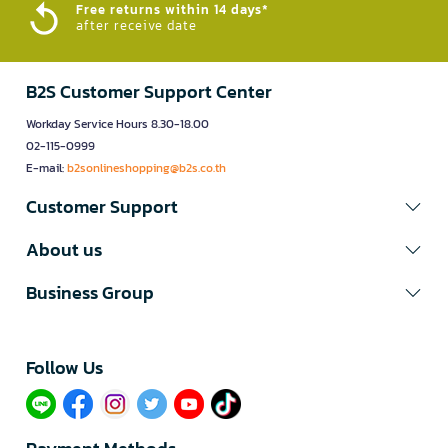
Free returns within 14 days*
after receive date
B2S Customer Support Center
Workday Service Hours 8.30-18.00
02-115-0999
E-mail:
b2sonlineshopping@b2s.co.th
Customer Support
About us
Business Group
Follow Us​