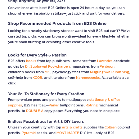
Shop Anytime, Anywhere, 24/7
Convenience at its best! B2S Online is open 24 hours a day, so you can
shop whenever inspiration strikes—just click and wait for your delivery.
Shop Recommended Products from B2S Online
Looking for a nearby stationery store or want to visit B2S but can't? We’ve
curated top picks you can browse online—ideal for every lifestyle, whether
you're book hunting or exploring other creative tools.
Books for Every Style & Passion
B2S offers
books
from top publishers—romance from
Lavender
, academic
guides by
Dr. Suphawat Pookcharoen
, magazines from
Penboon
,
children’s books from
MIS
, psychology titles from
Mugunghwa Publishing
,
self-help from
KOOB
, and literature from
Nanmeebooks
. All available at a
click.
Your Go-To Stationery for Every Creation
From premium pens and pencils to multipurpose
stationary & office
supplies
, B2S has it all—
Parker
ballpoint pens,
Rotring
mechanical
pencils, to
DOUBLE A
copy paper. Everything you need in one place.
Endless Possibilities for Art & DIY Lovers
Unleash your creativity with top
arts & crafts
supplies like
Colleen
colored
pencils,
Pyramid
easels, and
MONT MARTE
DIY kits—only at B2S.