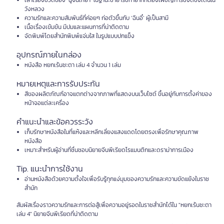
เล่าเรื่องชีวิตของ ‘ฉู่จิ่นเหยา’ ในฐานะชายารัชทายาทที่ต้องเผชิญการชิงดีชิงเด่นใน
วังหลวง
ความรักและความสัมพันธ์ที่ค่อยๆ ก่อตัวขึ้นกับ ‘ฉินอี๋’ ผู้เป็นสามี
เนื้อเรื่องเข้มข้น มีปมและแผนการที่น่าติดตาม
จัดพิมพ์โดยสำนักพิมพ์แจ่มใส ในรูปแบบปกแข็ง
อุปกรณ์ภายในกล่อง
หนังสือ หยกเร้นชะตา เล่ม 4 จำนวน 1 เล่ม
หมายเหตุและการรับประกัน
สีของผลิตภัณฑ์อาจแตกต่างจากภาพที่แสดงบนเว็บไซต์ ขึ้นอยู่กับการตั้งค่าของ
หน้าจอแต่ละเครื่อง
คำแนะนำและข้อควรระวัง
เก็บรักษาหนังสือในที่แห้งและหลีกเลี่ยงแสงแดดโดยตรงเพื่อรักษาคุณภาพ
หนังสือ
เหมาะสำหรับผู้อ่านที่ชื่นชอบนิยายจีนพีเรียดโรแมนติกและดราม่าการเมือง
Tip. แนะนำการใช้งาน
อ่านหนังสือด้วยความตั้งใจเพื่อรับรู้ทุกแง่มุมของความรักและความขัดแย้งในราช
สำนัก
สัมผัสเรื่องราวความรักและการต่อสู้เพื่อความอยู่รอดในราชสำนักได้ใน "หยกเร้นชะตา
เล่ม 4" นิยายจีนพีเรียดที่น่าติดตาม