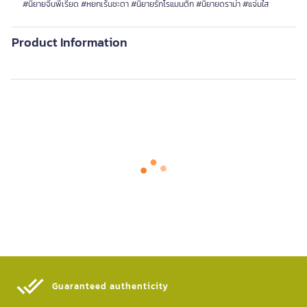
#นิยายจีนพีเรียด #หยกเร้นชะตา #นิยายรักโรแมนติก #นิยายดราม่า #แจ่มใส
Product Information
Guaranteed authenticity​