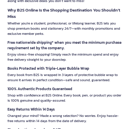
along with exclusive deals you don’t want to miss!
Why B2S Online Is the Shopping Destination You Shouldn’t
Miss
Whether you're a student, professional, or lifelong learner, B2S lets you
shop premium books and stationery 24/7—with monthly promotions and
exclusive member perks.
Free nationwide shipping* when you meet the minimum purchase
requirement set by the company.
Enjoy stress-free shopping! Simply reach the minimum spend and enjoy
free delivery straight to your doorstep.
Books Protected with Triple-Layer Bubble Wrap
Every book from B2S is wrapped in 3 layers of protective bubble wrap to
ensure it arrives in perfect condition—safe and sound, guaranteed.
100% Authentic Products Guaranteed
Shop with confidence at B2S Online. Every book, pen, or product you order
is 100% genuine and quality-assured.
Easy Returns Within 14 Days
Changed your mind? Made a wrong selection? No worries. Enjoy hassle-
free returns within 14 days from the date of delivery.