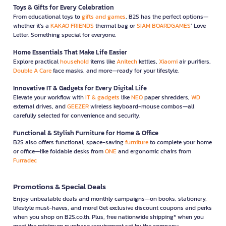
Toys & Gifts for Every Celebration
From educational toys to
gifts and games
, B2S has the perfect options—
whether it’s a
KAKAO FRIENDS
thermal bag or
SIAM BOARDGAMES
’ Love
Letter. Something special for everyone.
Home Essentials That Make Life Easier
Explore practical
household
items like
Anitech
kettles,
Xiaomi
air purifiers,
Double A Care
face masks, and more—ready for your lifestyle.
Innovative IT & Gadgets for Every Digital Life
Elevate your workflow with
IT & gadgets
like
NEO
paper shredders,
WD
external drives, and
GEEZER
wireless keyboard-mouse combos—all
carefully selected for convenience and security.
Functional & Stylish Furniture for Home & Office
B2S also offers functional, space-saving
furniture
to complete your home
or office—like foldable desks from
ONE
and ergonomic chairs from
Furradec
Promotions & Special Deals
Enjoy unbeatable deals and monthly campaigns—on books, stationery,
lifestyle must-haves, and more! Get exclusive discount coupons and perks
when you shop on B2S.co.th. Plus, free nationwide shipping* when you
meet the minimum purchase requirement set by the company.