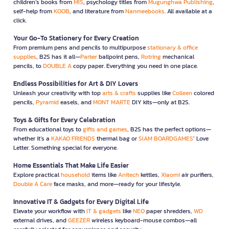
children’s books from
MIS
, psychology titles from
Mugunghwa Publishing
,
self-help from
KOOB
, and literature from
Nanmeebooks
. All available at a
click.
Your Go-To Stationery for Every Creation
From premium pens and pencils to multipurpose
stationary & office
supplies
, B2S has it all—
Parker
ballpoint pens,
Rotring
mechanical
pencils, to
DOUBLE A
copy paper. Everything you need in one place.
Endless Possibilities for Art & DIY Lovers
Unleash your creativity with top
arts & crafts
supplies like
Colleen
colored
pencils,
Pyramid
easels, and
MONT MARTE
DIY kits—only at B2S.
Toys & Gifts for Every Celebration
From educational toys to
gifts and games
, B2S has the perfect options—
whether it’s a
KAKAO FRIENDS
thermal bag or
SIAM BOARDGAMES
’ Love
Letter. Something special for everyone.
Home Essentials That Make Life Easier
Explore practical
household
items like
Anitech
kettles,
Xiaomi
air purifiers,
Double A Care
face masks, and more—ready for your lifestyle.
Innovative IT & Gadgets for Every Digital Life
Elevate your workflow with
IT & gadgets
like
NEO
paper shredders,
WD
external drives, and
GEEZER
wireless keyboard-mouse combos—all