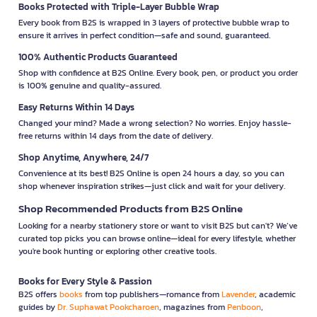
Books Protected with Triple-Layer Bubble Wrap
Every book from B2S is wrapped in 3 layers of protective bubble wrap to
ensure it arrives in perfect condition—safe and sound, guaranteed.
100% Authentic Products Guaranteed
Shop with confidence at B2S Online. Every book, pen, or product you order
is 100% genuine and quality-assured.
Easy Returns Within 14 Days
Changed your mind? Made a wrong selection? No worries. Enjoy hassle-
free returns within 14 days from the date of delivery.
Shop Anytime, Anywhere, 24/7
Convenience at its best! B2S Online is open 24 hours a day, so you can
shop whenever inspiration strikes—just click and wait for your delivery.
Shop Recommended Products from B2S Online
Looking for a nearby stationery store or want to visit B2S but can't? We’ve
curated top picks you can browse online—ideal for every lifestyle, whether
you're book hunting or exploring other creative tools.
Books for Every Style & Passion
B2S offers
books
from top publishers—romance from
Lavender
, academic
guides by
Dr. Suphawat Pookcharoen
, magazines from
Penboon
,