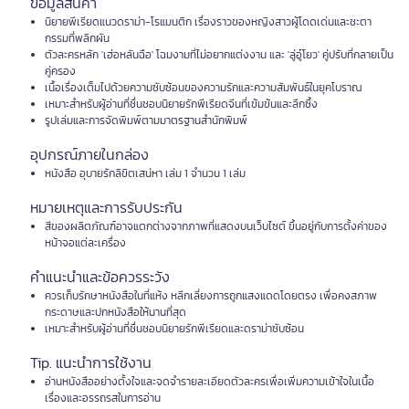
ข้อมูลสินค้า
นิยายพีเรียดแนวดราม่า-โรแมนติก เรื่องราวของหญิงสาวผู้โดดเด่นและชะตา
กรรมที่พลิกผัน
ตัวละครหลัก 'เฮ่อหลันฉือ' โฉมงามที่ไม่อยากแต่งงาน และ 'ลู่อู๋โยว' คู่ปรับที่กลายเป็น
คู่ครอง
เนื้อเรื่องเต็มไปด้วยความซับซ้อนของความรักและความสัมพันธ์ในยุคโบราณ
เหมาะสำหรับผู้อ่านที่ชื่นชอบนิยายรักพีเรียดจีนที่เข้มข้นและลึกซึ้ง
รูปเล่มและการจัดพิมพ์ตามมาตรฐานสำนักพิมพ์
อุปกรณ์ภายในกล่อง
หนังสือ อุบายรักลิขิตเสน่หา เล่ม 1 จำนวน 1 เล่ม
หมายเหตุและการรับประกัน
สีของผลิตภัณฑ์อาจแตกต่างจากภาพที่แสดงบนเว็บไซต์ ขึ้นอยู่กับการตั้งค่าของ
หน้าจอแต่ละเครื่อง
คำแนะนำและข้อควรระวัง
ควรเก็บรักษาหนังสือในที่แห้ง หลีกเลี่ยงการถูกแสงแดดโดยตรง เพื่อคงสภาพ
กระดาษและปกหนังสือให้นานที่สุด
เหมาะสำหรับผู้อ่านที่ชื่นชอบนิยายรักพีเรียดและดราม่าซับซ้อน
Tip. แนะนำการใช้งาน
อ่านหนังสืออย่างตั้งใจและจดจำรายละเอียดตัวละครเพื่อเพิ่มความเข้าใจในเนื้อ
เรื่องและอรรถรสในการอ่าน