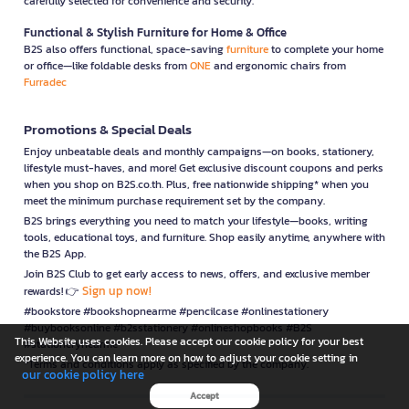
carefully selected for convenience and security.
Functional & Stylish Furniture for Home & Office
B2S also offers functional, space-saving
furniture
to complete your home
or office—like foldable desks from
ONE
and ergonomic chairs from
Furradec
Promotions & Special Deals
Enjoy unbeatable deals and monthly campaigns—on books, stationery,
lifestyle must-haves, and more! Get exclusive discount coupons and perks
when you shop on B2S.co.th. Plus, free nationwide shipping* when you
meet the minimum purchase requirement set by the company.
B2S brings everything you need to match your lifestyle—books, writing
tools, educational toys, and furniture. Shop easily anytime, anywhere with
the B2S App.
Join B2S Club to get early access to news, offers, and exclusive member
Sign up now!
rewards! 👉
#bookstore #bookshopnearme #pencilcase #onlinestationery
#buybooksonline #b2sstationery #onlineshopbooks #B2S
This Website uses cookies. Please accept our cookie policy for your best
#stationerynearme
experience. You can learn more on how to adjust your cookie setting in
*Terms and conditions apply as specified by the company.
our cookie policy here
Accept