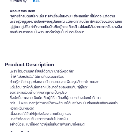
B2S
Fulfilled by
About this item
"อุบายรักลิขิตเสน่หา เล่ม 1" เล่าเรื่องโฉมงาม ‘เฮ่อหลันฉือ’ ที่ไม่คิดจะแต่งงาน
เพราะรู้ว่าบุรุษหมายปองเพียงรูปลักษณ์ แต่ชะตากลับนำพาให้เธอต้องแต่งงานกับ
‘ลู่อู๋โยว’ คู่ปรับเก่าที่กลายเป็นบัณฑิตผู้ทรงเกียรติ แม้ซ่อนนิสัยน่าหวาดหวั่น นางจึง
ยอมรับชะตากรรมนี้เพราะเขาดีกว่าคู่หมั้นที่บิดาเลือกมา
Product Description
เพราะโฉมงามเลิศล้ำจนได้ฉายา 'นารีดึงดูดภัย'
ทำให้ 'เฮ่อหลันฉือ' ไม่เคยคิดจะออกเรือน
ด้วยรู้แก่ใจว่าบุรุษทั้งหลายล้วนหมายปองเพียงรูปลักษณ์ภายนอก
แต่แล้วชะตาฟ้าก็เล่นตลก เมื่อนางต้องลงเอยกับ 'ลู่อู๋โยว'
อดีตสหายร่วมสำนักศึกษาผู้เคยเป็นคู่ปรับ
ซึ่งบัดนี้เขากลายเป็นบัณฑิตผู้มีชื่อเสียงที่ผู้คนยกย่องนับหน้าถือตา
ทว่า... มีเพียงนางที่รู้ดีว่าภายใต้ภาพลักษณ์อันสง่างามนั้นซ่อนนิสัยแท้จริงอันน่า
หวาดหวั่นเพียงใด
เมื่อสวรรค์ลิขิตให้คู่แข่งต้องกลายเป็นคู่ครอง
นางจำต้องยอมรับชะตากรรมอันไม่คาดฝัน
อย่างน้อย... เขาก็ยังดีกว่าคู่หมั้นที่บิดาเฟ้นหามาทั้งหมด!