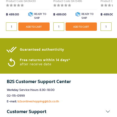
Product Code DA06430
Product Code DA13486
Product Cod
฿ 489.00
READY TO
฿ 489.00
READY TO
฿ 489.00
SHIP
SHIP
ADD TO CART
ADD TO CART
Guaranteed authenticity​
Free returns within 14 days*
after receive date
B2S Customer Support Center
Workday Service Hours 8.30-18.00
02-115-0999
E-mail:
b2sonlineshopping@b2s.co.th
Customer Support