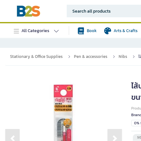
All Categories
Book
Arts & Crafts
Stationary & Office Supplies
Pen & accessories
Nibs
ไ
ไส
ขน
Prod
Bran
0% i
SO