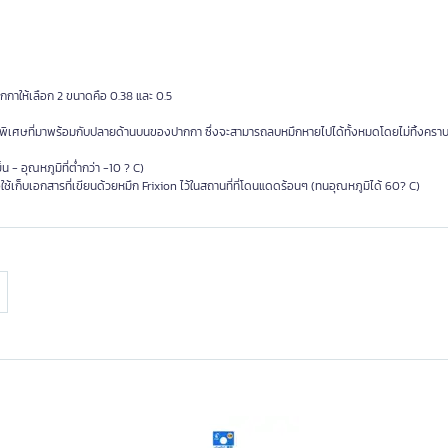
ากกาให้เลือก
2
ขนาดคือ
0.38
และ
0.5
บพิเศษที่มาพร้อมกับปลายด้านบนของปากกา ซึ่งจะสามารถลบหมึกหายไปได้ทั้งหมดโดยไม่ทิ้งคราบ
็น
-
อุณหภูมิที่ต่ำกว่า
-10 ? C)
ใช้เก็บเอกสารที่เขียนด้วยหมึก
Frixion
ไว้ในสถานที่ที่โดนแดดร้อนๆ
(
ทนอุณหภูมิได้
60? C)