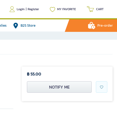
Login
|
Register
MY FAVORITE
CART
plies
B2S Store
Pre-order
฿ 55.00
NOTIFY ME