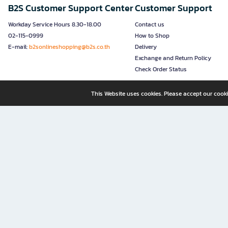
B2S Customer Support Center
Customer Support
Workday Service Hours 8.30-18.00
Contact us
02-115-0999
How to Shop
E-mail:
b2sonlineshopping@b2s.co.th
Delivery
Exchange and Return Policy
Check Order Status
This Website uses cookies. Please accept our cooki
B2S, a business unit of Central Retail Corporation Public Compa