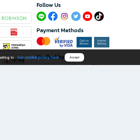
Follow Us​
Payment Methods
Verified by
our cookie policy here
etting in
Accept
Download B2S app