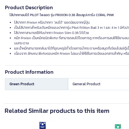
Product Description
ไส้ปากกาลบได้ PILOT ไพลอต รุ่น FRIXION 0.38 สีชมพูปะการัง CORAL PINK
ไส้ปากกา
Frixion
หรือปากกา
“
ลบได้
”
ยอดนิยมจากญี่ปุ่น
เป็นไส้ปากกาสำหรับเติมหมึกของปากการุ่น
Pilot FriXion Ball 3 in 1
และ
4 in 1
มีหัวป
ไส้ปากกาสามารถใช้กับปากกา
Frixion Slim 0.38
ได้ด้วย
หมึก
Frixion
เป็นหมึกชนิดพิเศษ ที่สามารถลบได้โดยการถู หากต้องการลบให้ใช้ยางล
บนกระดาษ
และน้ําหมึกสามารถกลับมาได้ที่อุณหภูมิต่ำ
(
โดยการนํากระดาษหรือสมุดที่เขียนไปแช่ตู้เย
เนื่องจาก ลักษณะพิเศษของหมึก
Frixion
ไม่แนะนําให้ใช้ในการเขียนเอกสารสำคัญ หรือ
Product Information
Green Product
General Product
Related Similar products to this item