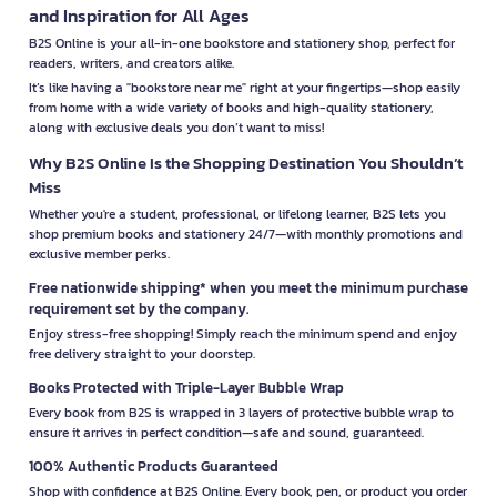
and Inspiration for All Ages
B2S Online is your all-in-one bookstore and stationery shop, perfect for
readers, writers, and creators alike.
It’s like having a "bookstore near me" right at your fingertips—shop easily
from home with a wide variety of books and high-quality stationery,
along with exclusive deals you don’t want to miss!
Why B2S Online Is the Shopping Destination You Shouldn’t
Miss
Whether you're a student, professional, or lifelong learner, B2S lets you
shop premium books and stationery 24/7—with monthly promotions and
exclusive member perks.
Free nationwide shipping* when you meet the minimum purchase
requirement set by the company.
Enjoy stress-free shopping! Simply reach the minimum spend and enjoy
free delivery straight to your doorstep.
Books Protected with Triple-Layer Bubble Wrap
Every book from B2S is wrapped in 3 layers of protective bubble wrap to
ensure it arrives in perfect condition—safe and sound, guaranteed.
100% Authentic Products Guaranteed
Shop with confidence at B2S Online. Every book, pen, or product you order