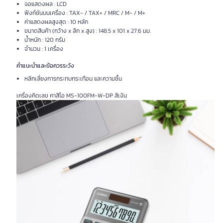
จอแสดงผล : LCD
ฟังก์ชันบนเครื่อง : TAX- / TAX+ / MRC / M- / M+
ค่าแสดงผลสูงสุด : 10 หลัก
ขนาดสินค้า (กว้าง x ลึก x สูง) : 148.5 x 101 x 27.6 มม.
น้ำหนัก : 120 กรัม
จำนวน : 1 เครื่อง
คำแนะนำและข้อควรระวัง
หลีกเลี่ยงการกระทบกระเทือน และความชื้น
เครื่องคิดเลข คาสิโอ MS-100FM-W-DP สีเงิน