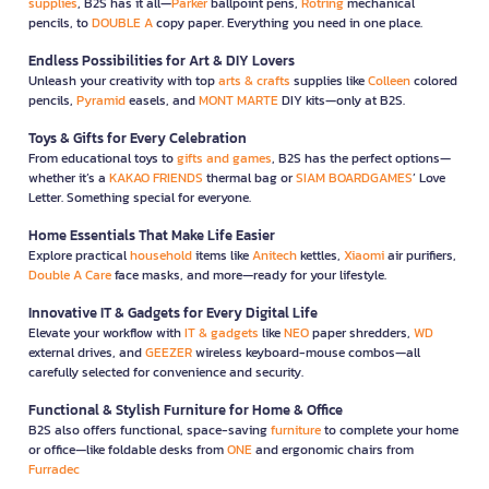
supplies
, B2S has it all—
Parker
ballpoint pens,
Rotring
mechanical
pencils, to
DOUBLE A
copy paper. Everything you need in one place.
Endless Possibilities for Art & DIY Lovers
Unleash your creativity with top
arts & crafts
supplies like
Colleen
colored
pencils,
Pyramid
easels, and
MONT MARTE
DIY kits—only at B2S.
Toys & Gifts for Every Celebration
From educational toys to
gifts and games
, B2S has the perfect options—
whether it’s a
KAKAO FRIENDS
thermal bag or
SIAM BOARDGAMES
’ Love
Letter. Something special for everyone.
Home Essentials That Make Life Easier
Explore practical
household
items like
Anitech
kettles,
Xiaomi
air purifiers,
Double A Care
face masks, and more—ready for your lifestyle.
Innovative IT & Gadgets for Every Digital Life
Elevate your workflow with
IT & gadgets
like
NEO
paper shredders,
WD
external drives, and
GEEZER
wireless keyboard-mouse combos—all
carefully selected for convenience and security.
Functional & Stylish Furniture for Home & Office
B2S also offers functional, space-saving
furniture
to complete your home
or office—like foldable desks from
ONE
and ergonomic chairs from
Furradec