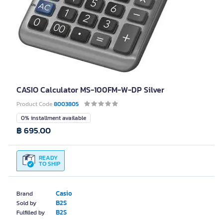
CASIO Calculator MS-100FM-W-DP Silver
Product Code
8003805
0% installment available
฿ 695.00
READY
TO SHIP
Casio
Brand
B2S
Sold by
B2S
Fulfilled by