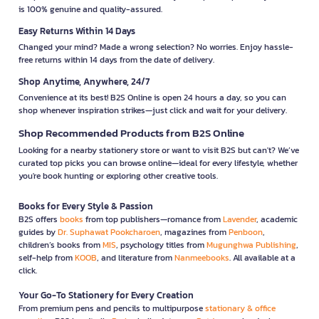
is 100% genuine and quality-assured.
Easy Returns Within 14 Days
Changed your mind? Made a wrong selection? No worries. Enjoy hassle-
free returns within 14 days from the date of delivery.
Shop Anytime, Anywhere, 24/7
Convenience at its best! B2S Online is open 24 hours a day, so you can
shop whenever inspiration strikes—just click and wait for your delivery.
Shop Recommended Products from B2S Online
Looking for a nearby stationery store or want to visit B2S but can't? We’ve
curated top picks you can browse online—ideal for every lifestyle, whether
you're book hunting or exploring other creative tools.
Books for Every Style & Passion
B2S offers
books
from top publishers—romance from
Lavender
, academic
guides by
Dr. Suphawat Pookcharoen
, magazines from
Penboon
,
children’s books from
MIS
, psychology titles from
Mugunghwa Publishing
,
self-help from
KOOB
, and literature from
Nanmeebooks
. All available at a
click.
Your Go-To Stationery for Every Creation
From premium pens and pencils to multipurpose
stationary & office