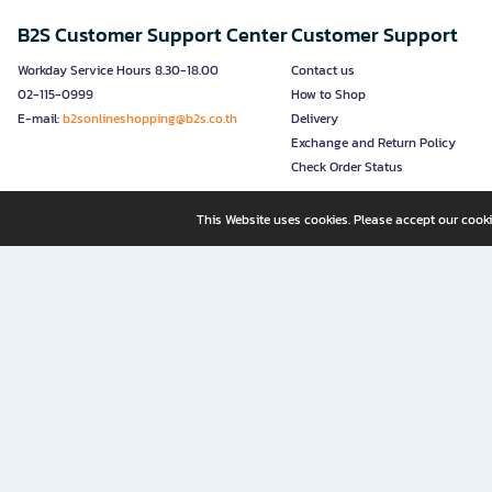
B2S Customer Support Center
Customer Support
Workday Service Hours 8.30-18.00
Contact us
02-115-0999
How to Shop
E-mail:
b2sonlineshopping@b2s.co.th
Delivery
Exchange and Return Policy
Check Order Status
This Website uses cookies. Please accept our cooki
B2S, a business unit of Central Retail Corporation Public Compa