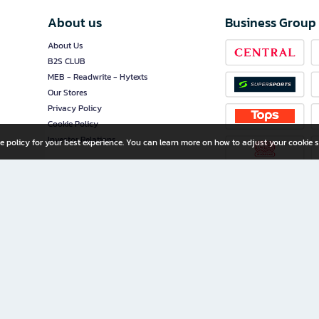
About us
Business Group
About Us
B2S CLUB
MEB - Readwrite - Hytexts
Our Stores
Privacy Policy
Cookie Policy
Investor Relations
e policy for your best experience. You can learn more on how to adjust your cookie s
ny Limited