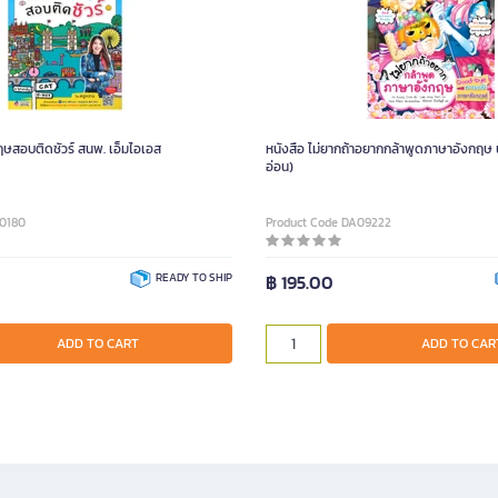
ฤษสอบติดชัวร์ สนพ. เอ็มไอเอส
หนังสือ ไม่ยากถ้าอยากกล้าพูดภาษาอังกฤษ นา
อ่อน)
90180
Product Code DA09222
READY TO SHIP
฿ 195.00
ADD TO CART
ADD TO CAR