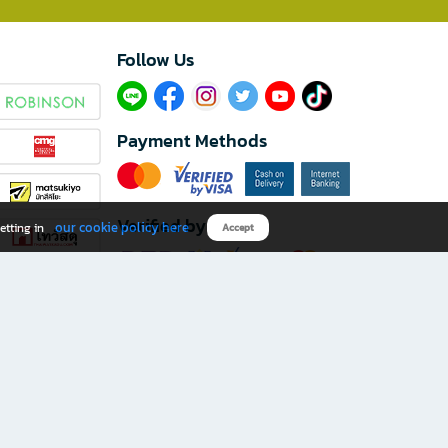
Follow Us​
Payment Methods
Verified by
our cookie policy here
etting in
Accept
Download B2S app