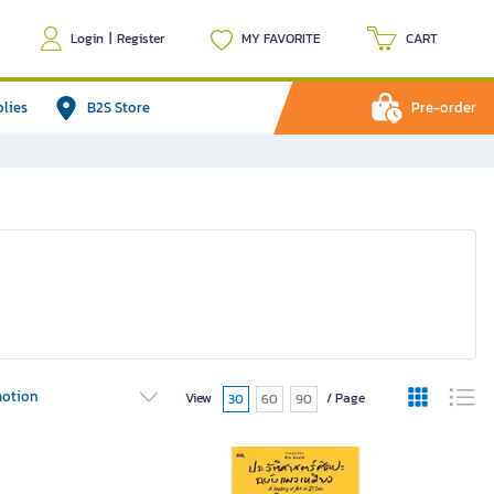
Login
|
Register
MY FAVORITE
CART
plies
B2S Store
Pre-order
otion
View
/ Page
30
60
90