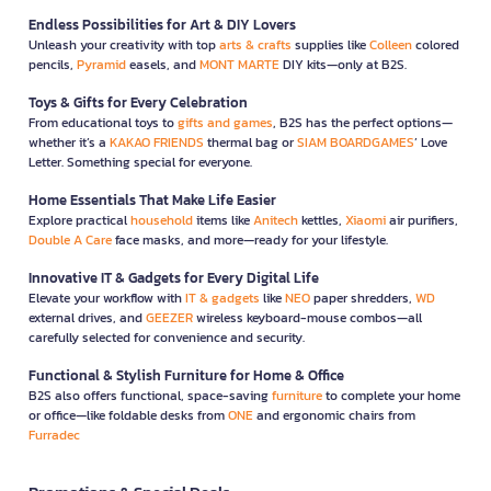
Endless Possibilities for Art & DIY Lovers
Unleash your creativity with top
arts & crafts
supplies like
Colleen
colored
pencils,
Pyramid
easels, and
MONT MARTE
DIY kits—only at B2S.
Toys & Gifts for Every Celebration
From educational toys to
gifts and games
, B2S has the perfect options—
whether it’s a
KAKAO FRIENDS
thermal bag or
SIAM BOARDGAMES
’ Love
Letter. Something special for everyone.
Home Essentials That Make Life Easier
Explore practical
household
items like
Anitech
kettles,
Xiaomi
air purifiers,
Double A Care
face masks, and more—ready for your lifestyle.
Innovative IT & Gadgets for Every Digital Life
Elevate your workflow with
IT & gadgets
like
NEO
paper shredders,
WD
external drives, and
GEEZER
wireless keyboard-mouse combos—all
carefully selected for convenience and security.
Functional & Stylish Furniture for Home & Office
B2S also offers functional, space-saving
furniture
to complete your home
or office—like foldable desks from
ONE
and ergonomic chairs from
Furradec