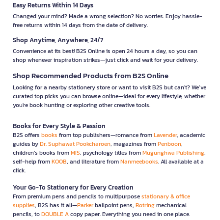
Easy Returns Within 14 Days
Changed your mind? Made a wrong selection? No worries. Enjoy hassle-
free returns within 14 days from the date of delivery.
Shop Anytime, Anywhere, 24/7
Convenience at its best! B2S Online is open 24 hours a day, so you can
shop whenever inspiration strikes—just click and wait for your delivery.
Shop Recommended Products from B2S Online
Looking for a nearby stationery store or want to visit B2S but can't? We’ve
curated top picks you can browse online—ideal for every lifestyle, whether
you're book hunting or exploring other creative tools.
Books for Every Style & Passion
B2S offers
books
from top publishers—romance from
Lavender
, academic
guides by
Dr. Suphawat Pookcharoen
, magazines from
Penboon
,
children’s books from
MIS
, psychology titles from
Mugunghwa Publishing
,
self-help from
KOOB
, and literature from
Nanmeebooks
. All available at a
click.
Your Go-To Stationery for Every Creation
From premium pens and pencils to multipurpose
stationary & office
supplies
, B2S has it all—
Parker
ballpoint pens,
Rotring
mechanical
pencils, to
DOUBLE A
copy paper. Everything you need in one place.