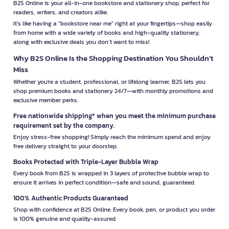
B2S Online is your all-in-one bookstore and stationery shop, perfect for
readers, writers, and creators alike.
It’s like having a "bookstore near me" right at your fingertips—shop easily
from home with a wide variety of books and high-quality stationery,
along with exclusive deals you don’t want to miss!
Why B2S Online Is the Shopping Destination You Shouldn’t
Miss
Whether you're a student, professional, or lifelong learner, B2S lets you
shop premium books and stationery 24/7—with monthly promotions and
exclusive member perks.
Free nationwide shipping* when you meet the minimum purchase
requirement set by the company.
Enjoy stress-free shopping! Simply reach the minimum spend and enjoy
free delivery straight to your doorstep.
Books Protected with Triple-Layer Bubble Wrap
Every book from B2S is wrapped in 3 layers of protective bubble wrap to
ensure it arrives in perfect condition—safe and sound, guaranteed.
100% Authentic Products Guaranteed
Shop with confidence at B2S Online. Every book, pen, or product you order
is 100% genuine and quality-assured.