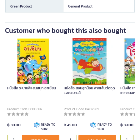
Green Product
General Product
Customer who bought this also bought
หนังสือ ระบายสีแสนสนุก อาเซียน
หนังสือ สอนลูกน้อย ลากเส้นต่อจุด
หนังสือ เกมค
และระบายสี
แรกของหนู โ
Product Code D095092
Product Code DA02989
Product Cod
฿ 30.00
READY TO
฿ 45.00
READY TO
฿ 39.00
SHIP
SHIP
ADD TO CART
ADD TO CART