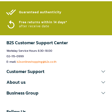
Guaranteed authenticity​
Free returns within 14 days*
after receive date
B2S Customer Support Center
Workday Service Hours 8.30-18.00
02-115-0999
E-mail:
b2sonlineshopping@b2s.co.th
Customer Support
About us
Business Group
Follow Us​