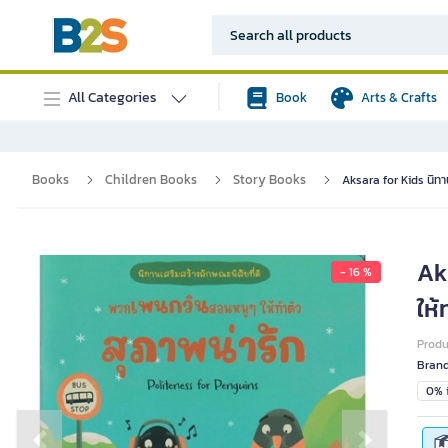
All Categories
Book
Arts & Crafts
Books
Children Books
Story Books
Aksara for Kids นิทา
Ak
- 16 %
ให้
Prod
Bran
0% i