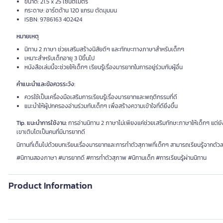
ขนาด: 21.5 x 25 เซนติเมตร
กระดาษ: อาร์ตด้าน 120 แกรม ตัดมุมมน
ISBN: 9786163 402424
หมายเหตุ
นิทาน 2 ภาษา ช่วยเสริมสร้างนิสัยดีๆ และทักษะทางภาษาสำหรับเด็กๆ
เหมาะสำหรับเด็กอายุ 3 ปีขึ้นไป
หนังสือเล่มนี้จะช่วยให้เด็กๆ เรียนรู้เรื่องมารยาทในการอยู่ร่วมกับผู้อื่น
คำแนะนำและข้อควรระวัง:
ควรใช้เป็นเครื่องมือเสริมการเรียนรู้เรื่องมารยาทและพฤติกรรมที่ดี
แนะนำให้ผู้ปกครองอ่านร่วมกับเด็กๆ เพื่อสร้างความเข้าใจที่ดียิ่งขึ้น
Tip. แนะนำการใช้งาน:
การอ่านนิทาน 2 ภาษาไม่เพียงแค่ช่วยเสริมทักษะภาษาให้เด็กๆ แต่
เขาเติบโตเป็นคนที่มีมารยาทดี
นิทานที่เต็มไปด้วยบทเรียนเรื่องมารยาทและการทำตัวสุภาพที่เด็กๆ สามารถเรียนรู้จากต
#นิทานสองภาษา #มารยาทดี #การทำตัวสุภาพ #นิทานเด็ก #การเรียนรู้ผ่านนิทาน
Product Information