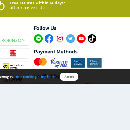
Free returns within 14 days*
after receive date
Follow Us​
Payment Methods
Verified by
our cookie policy here
etting in
Accept
Download B2S app