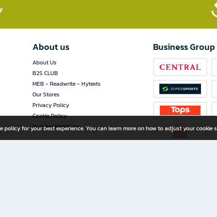
​
About us
Business Group
About Us
B2S CLUB
MEB - Readwrite - Hytexts
Our Stores
Privacy Policy
Cookie Policy
Investor Relations
e policy for your best experience. You can learn more on how to adjust your cookie s