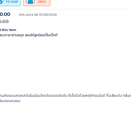
TO SHIP
ONLY
80.00
this price till 31/08/2026
5.00
 this item
สองภาษาอ่านสนุก สอนให้ลูกน้อยเป็นเด็กดี
จญภัยของนกเพนกวินในเมืองลิตเติลวอดดลิงตัน ที่เต็มไปด้วยพฤติกรรมไม่ดี ทั้งเสียงดัง กลิ่นเ
ห้เมืองของตนชนะ