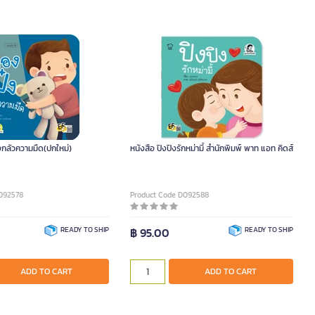
งกลัวความมืด(ปกใหม่)
หนังสือ ปิงปิงรักหม่ามี้ สำนักพิมพ์ พาท แอท คิดส์
092578
Product Code D092588
READY TO SHIP
฿ 95.00
READY TO SHIP
ADD TO CART
ADD TO CART