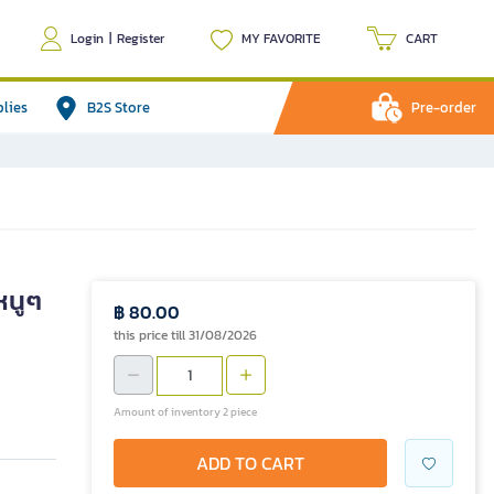
Login
|
Register
MY FAVORITE
CART
plies
B2S Store
Pre-order
หนูๆ
฿ 80.00
this price till 31/08/2026
Amount of inventory 2 piece
ADD TO CART