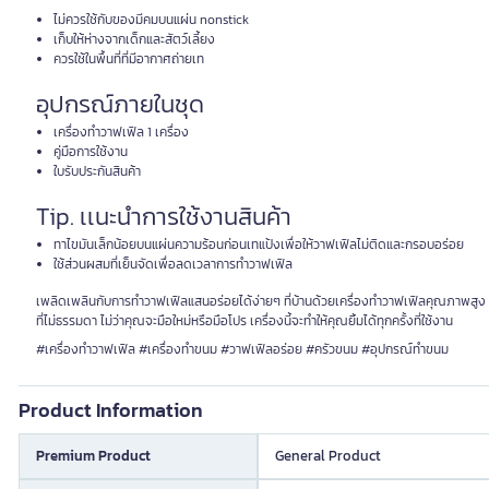
ไม่ควรใช้กับของมีคมบนแผ่น nonstick
เก็บให้ห่างจากเด็กและสัตว์เลี้ยง
ควรใช้ในพื้นที่ที่มีอากาศถ่ายเท
อุปกรณ์ภายในชุด
เครื่องทำวาฟเฟิล 1 เครื่อง
คู่มือการใช้งาน
ใบรับประกันสินค้า
Tip. เเนะนำการใช้งานสินค้า
ทาไขมันเล็กน้อยบนแผ่นความร้อนก่อนเทแป้งเพื่อให้วาฟเฟิลไม่ติดและกรอบอร่อย
ใช้ส่วนผสมที่เย็นจัดเพื่อลดเวลาการทำวาฟเฟิล
เพลิดเพลินกับการทำวาฟเฟิลแสนอร่อยได้ง่ายๆ ที่บ้านด้วยเครื่องทำวาฟเฟิลคุณภาพสูง ก
ที่ไม่ธรรมดา ไม่ว่าคุณจะมือใหม่หรือมือโปร เครื่องนี้จะทำให้คุณยิ้มได้ทุกครั้งที่ใช้งาน
#เครื่องทำวาฟเฟิล #เครื่องทำขนม #วาฟเฟิลอร่อย #ครัวขนม #อุปกรณ์ทำขนม
Product Information
Premium Product
General Product