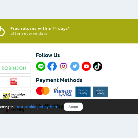
Free returns within 14 days*
after receive date
Follow Us​
Payment Methods
Verified by
our cookie policy here
etting in
Accept
Download B2S app