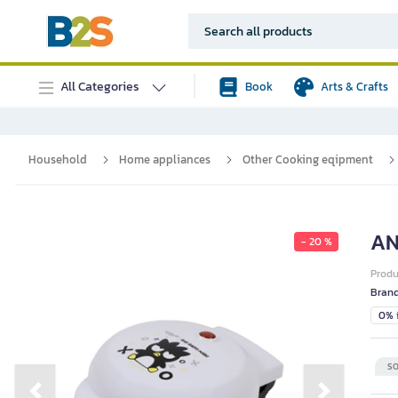
All Categories
Book
Arts & Crafts
Household
Home appliances
Other Cooking eqipment
AN
- 20 %
Prod
Bran
0% i
SO