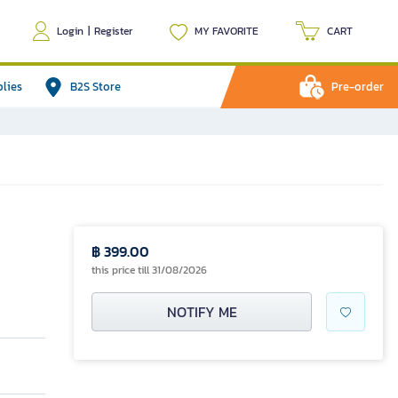
Login
|
Register
MY FAVORITE
CART
plies
B2S Store
Pre-order
฿ 399.00
this price till 31/08/2026
NOTIFY ME