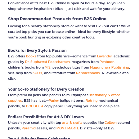
Convenience at its best! B2S Online is open 24 hours a day, so you can
shop whenever inspiration strikes—just click and wait for your delivery.
Shop Recommended Products from B2S Online
Looking for a nearby stationery store or want to visit B2S but can't? We’ve
curated top picks you can browse online—ideal for every lifestyle, whether
you're book hunting or exploring other creative tools.
Books for Every Style & Passion
B2S offers
books
from top publishers—romance from
Lavender
, academic
guides by
Dr. Suphawat Pookcharoen
, magazines from
Penboon
,
children’s books from
MIS
, psychology titles from
Mugunghwa Publishing
,
self-help from
KOOB
, and literature from
Nanmeebooks
. All available at a
click.
Your Go-To Stationery for Every Creation
From premium pens and pencils to multipurpose
stationary & office
supplies
, B2S has it all—
Parker
ballpoint pens,
Rotring
mechanical
pencils, to
DOUBLE A
copy paper. Everything you need in one place.
Endless Possibilities for Art & DIY Lovers
Unleash your creativity with top
arts & crafts
supplies like
Colleen
colored
pencils,
Pyramid
easels, and
MONT MARTE
DIY kits—only at B2S.
Toys & Gifts for Every Celebration