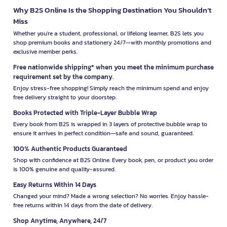
Why B2S Online Is the Shopping Destination You Shouldn’t
Miss
Whether you're a student, professional, or lifelong learner, B2S lets you
shop premium books and stationery 24/7—with monthly promotions and
exclusive member perks.
Free nationwide shipping* when you meet the minimum purchase
requirement set by the company.
Enjoy stress-free shopping! Simply reach the minimum spend and enjoy
free delivery straight to your doorstep.
Books Protected with Triple-Layer Bubble Wrap
Every book from B2S is wrapped in 3 layers of protective bubble wrap to
ensure it arrives in perfect condition—safe and sound, guaranteed.
100% Authentic Products Guaranteed
Shop with confidence at B2S Online. Every book, pen, or product you order
is 100% genuine and quality-assured.
Easy Returns Within 14 Days
Changed your mind? Made a wrong selection? No worries. Enjoy hassle-
free returns within 14 days from the date of delivery.
Shop Anytime, Anywhere, 24/7