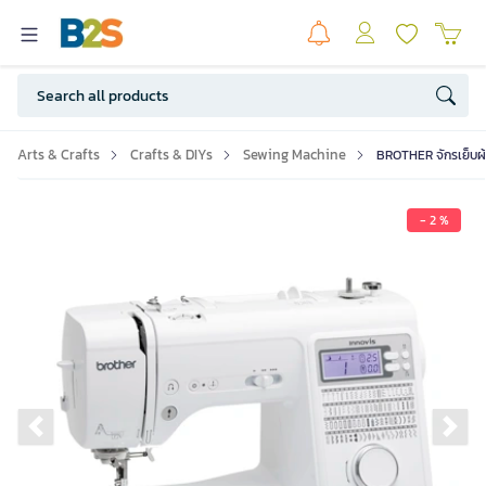
Arts & Crafts
Crafts & DIYs
Sewing Machine
BROTHER จักรเย็บผ้
- 2 %
Previous slide
Ne