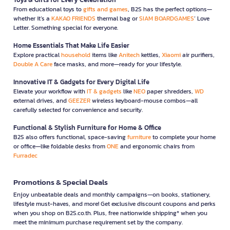
From educational toys to
gifts and games
, B2S has the perfect options—
whether it’s a
KAKAO FRIENDS
thermal bag or
SIAM BOARDGAMES
’ Love
Letter. Something special for everyone.
Home Essentials That Make Life Easier
Explore practical
household
items like
Anitech
kettles,
Xiaomi
air purifiers,
Double A Care
face masks, and more—ready for your lifestyle.
Innovative IT & Gadgets for Every Digital Life
Elevate your workflow with
IT & gadgets
like
NEO
paper shredders,
WD
external drives, and
GEEZER
wireless keyboard-mouse combos—all
carefully selected for convenience and security.
Functional & Stylish Furniture for Home & Office
B2S also offers functional, space-saving
furniture
to complete your home
or office—like foldable desks from
ONE
and ergonomic chairs from
Furradec
Promotions & Special Deals
Enjoy unbeatable deals and monthly campaigns—on books, stationery,
lifestyle must-haves, and more! Get exclusive discount coupons and perks
when you shop on B2S.co.th. Plus, free nationwide shipping* when you
meet the minimum purchase requirement set by the company.