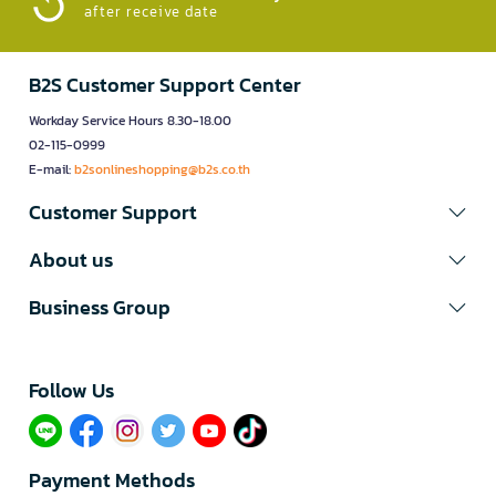
after receive date
B2S Customer Support Center
Workday Service Hours 8.30-18.00
02-115-0999
E-mail:
b2sonlineshopping@b2s.co.th
Customer Support
About us
Business Group
Follow Us​
Payment Methods