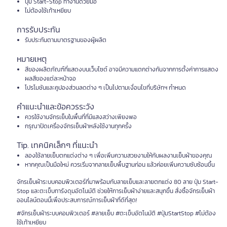
ปุ่ม Start-Stop ทำงานด้วยมือ
ไม่ต้องใช้เท้าเหยียบ
การรับประกัน
รับประกันตามมาตรฐานของผู้ผลิต
หมายเหตุ
สีของผลิตภัณฑ์ที่แสดงบนเว็บไซต์ อาจมีความแตกต่างกันจากการตั้งค่าการแสดง
ผลสีของแต่ละหน้าจอ
โปรโมชันและคูปองส่วนลดต่าง ๆ เป็นไปตามเงื่อนไขที่บริษัทฯ กำหนด
คำแนะนำและข้อควรระวัง
ควรใช้งานจักรเย็บในพื้นที่ที่มีแสงสว่างเพียงพอ
กรุณาปิดเครื่องจักรเย็บผ้าหลังใช้งานทุกครั้ง
Tip. เทคนิคเล็กๆ ที่แนะนำ
ลองใช้ลายเย็บตกแต่งต่าง ๆ เพื่อเพิ่มความสวยงามให้กับผลงานเย็บผ้าของคุณ
หากคุณเป็นมือใหม่ ควรเริ่มจากลายเย็บพื้นฐานก่อน แล้วค่อยเพิ่มความซับซ้อนขึ้น
จักรเย็บผ้าระบบคอมพิวเตอร์ที่มาพร้อมกับลายเย็บและลายตกแต่ง 80 ลาย ปุ่ม Start-
Stop และตะเข็บทารังดุมอัตโนมัติ ช่วยให้การเย็บผ้าง่ายและสนุกขึ้น สั่งซื้อจักรเย็บผ้า
ออนไลน์ตอนนี้เพื่อประสบการณ์การเย็บผ้าที่ดีที่สุด!
#จักรเย็บผ้าระบบคอมพิวเตอร์ #ลายเย็บ #ตะเข็บอัตโนมัติ #ปุ่มStartStop #ไม่ต้อง
ใช้เท้าเหยียบ