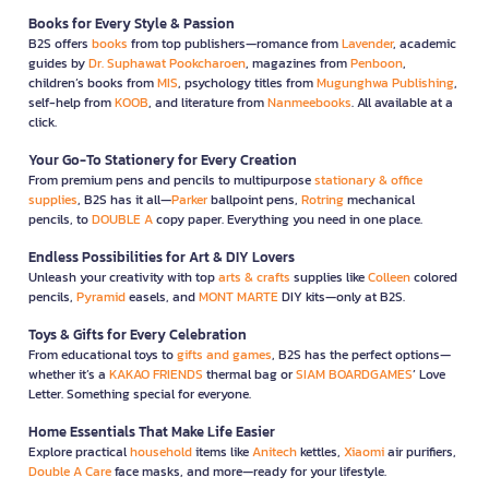
Books for Every Style & Passion
B2S offers
books
from top publishers—romance from
Lavender
, academic
guides by
Dr. Suphawat Pookcharoen
, magazines from
Penboon
,
children’s books from
MIS
, psychology titles from
Mugunghwa Publishing
,
self-help from
KOOB
, and literature from
Nanmeebooks
. All available at a
click.
Your Go-To Stationery for Every Creation
From premium pens and pencils to multipurpose
stationary & office
supplies
, B2S has it all—
Parker
ballpoint pens,
Rotring
mechanical
pencils, to
DOUBLE A
copy paper. Everything you need in one place.
Endless Possibilities for Art & DIY Lovers
Unleash your creativity with top
arts & crafts
supplies like
Colleen
colored
pencils,
Pyramid
easels, and
MONT MARTE
DIY kits—only at B2S.
Toys & Gifts for Every Celebration
From educational toys to
gifts and games
, B2S has the perfect options—
whether it’s a
KAKAO FRIENDS
thermal bag or
SIAM BOARDGAMES
’ Love
Letter. Something special for everyone.
Home Essentials That Make Life Easier
Explore practical
household
items like
Anitech
kettles,
Xiaomi
air purifiers,
Double A Care
face masks, and more—ready for your lifestyle.