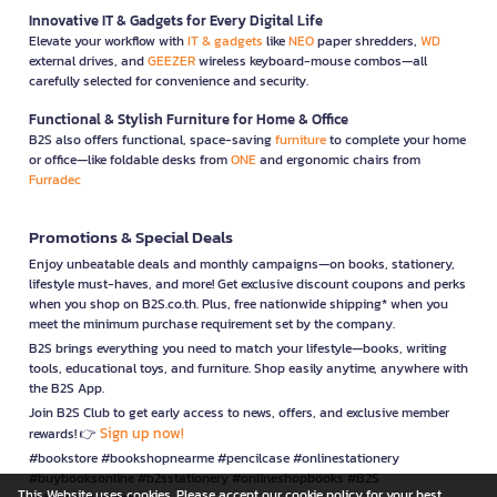
Innovative IT & Gadgets for Every Digital Life
Elevate your workflow with
IT & gadgets
like
NEO
paper shredders,
WD
external drives, and
GEEZER
wireless keyboard-mouse combos—all
carefully selected for convenience and security.
Functional & Stylish Furniture for Home & Office
B2S also offers functional, space-saving
furniture
to complete your home
or office—like foldable desks from
ONE
and ergonomic chairs from
Furradec
Promotions & Special Deals
Enjoy unbeatable deals and monthly campaigns—on books, stationery,
lifestyle must-haves, and more! Get exclusive discount coupons and perks
when you shop on B2S.co.th. Plus, free nationwide shipping* when you
meet the minimum purchase requirement set by the company.
B2S brings everything you need to match your lifestyle—books, writing
tools, educational toys, and furniture. Shop easily anytime, anywhere with
the B2S App.
Join B2S Club to get early access to news, offers, and exclusive member
Sign up now!
rewards! 👉
#bookstore #bookshopnearme #pencilcase #onlinestationery
#buybooksonline #b2sstationery #onlineshopbooks #B2S
This Website uses cookies. Please accept our cookie policy for your best