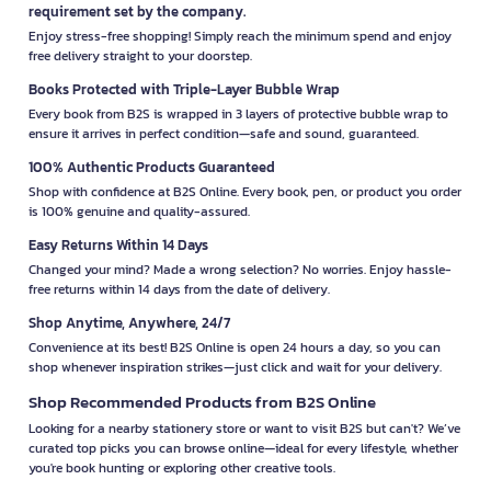
requirement set by the company.
Enjoy stress-free shopping! Simply reach the minimum spend and enjoy
free delivery straight to your doorstep.
Books Protected with Triple-Layer Bubble Wrap
Every book from B2S is wrapped in 3 layers of protective bubble wrap to
ensure it arrives in perfect condition—safe and sound, guaranteed.
100% Authentic Products Guaranteed
Shop with confidence at B2S Online. Every book, pen, or product you order
is 100% genuine and quality-assured.
Easy Returns Within 14 Days
Changed your mind? Made a wrong selection? No worries. Enjoy hassle-
free returns within 14 days from the date of delivery.
Shop Anytime, Anywhere, 24/7
Convenience at its best! B2S Online is open 24 hours a day, so you can
shop whenever inspiration strikes—just click and wait for your delivery.
Shop Recommended Products from B2S Online
Looking for a nearby stationery store or want to visit B2S but can't? We’ve
curated top picks you can browse online—ideal for every lifestyle, whether
you're book hunting or exploring other creative tools.