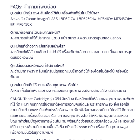
FAQs: คำถามที่พบบ่อย
Q: ตลับหมึกรุ่น 054 สีเหลืองใช้กับเครื่องพิมพ์รุ่นไหนได้บ้าง?
A:
รองรับ Canon imageCLASS LBP621Cw, LBP623Cdw, MF641Cw, MF643Cdw
และ MF645CX
Q: พิมพ์เอกสารได้ประมาณกี่หน้า?
A:
สามารถพิมพ์ได้ประมาณ 1,200 หน้า ขนาด A4 ตามมาตรฐานของ Canon
Q: หมึกแท้ต่างจากหมึกเทียมอย่างไร?
A:
หมึกแท้ให้สีสันคมชัดกว่า ไม่ทำให้เครื่องพิมพ์เสียหาย และลดความเสี่ยงจากการอุด
ตันของหัวพิมพ์
Q: เปลี่ยนตลับหมึกเองทำได้ง่ายไหม?
A:
ง่ายมาก เพราะตลับหมึกรุ่นนี้ถูกออกแบบให้ติดตั้งได้เองโดยไม่ต้องใช้เครื่องมือ
พิเศษ
Q: ตลับหมึกเก็บไว้นานจะเสื่อมคุณภาพหรือไม่?
A:
หากเก็บในที่แห้งและห่างจากแสงแดด คุณภาพจะยังคงดีและใช้งานได้ยาวนาน
CANON Toner Cartridge รุ่น 054 สีเหลือง คือหมึกแท้ที่ให้สีสดและคุณภาพงานพิมพ์
ที่ไร้ที่ติ เหมาะกับทุกการใช้งานที่ต้องการความคมชัดและประสิทธิภาพสูง ยิ่งเลือกใช้
งานหมึกแท้ Canon ยิ่งเพิ่มประสิทธิภาพงานพิมพ์ได้อย่างยอดเยี่ยม ไม่ก่อให้เกิดความ
เสียหายต่อเครื่องปริ้นเตอร์ Canon ของคุณ ซึ่งจะไม่ทำให้หัวพิมพ์อุดตัน ลดหมด
ปัญหาค่าซ่อมบำรุงจากการพังเสียหาย พร้อมทั้งช่วยถนอมตัวเครื่องพิมพ์และหัวพิมพ์
ให้มีอายุการใช้งานที่ยาวนานขึ้น สั่งซื้อ หมึกแท้ Canon หมึกเครื่องปริ้นคุณภาพสูง
เพื่อความมั่นใจในทุกงานพิมพ์