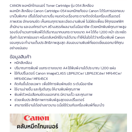
CANON ผงหมึกโทนเนอร์ Toner Cartridge รุ่น 054 สีเหลือง
ผงหมึก สีเหลือง Canon Cartridge-054 ผงหมึกแท้ของ Canon ได้รับการออกแบบ
มาเป็นพิเศษ ปริ้นได้อย่างราบรื่น หมดห่วงเรื่องกระดาษติดขัดในเครื่องปริ้นเตอร์
ภาพสวย อักษรคมชัด เห็นครบทุกรายละเอียดงานพิมพ์ ไม่มีผิดเพี้ยน ให้ทุกออฟฟิศ
สำนักงาน และองค์กรต่างๆ สร้างสรรค์ผลงานดั่งมืออาชีพ ด้วยหมึกพิมพ์คุณภาพสูง
รองรับจำนวนการพิมพ์ได้ปริมาณมากบนกระดาษขนาด A4 ได้ถึง 1,200 หน้า ประหยัด
คุ้มค่า ในราคาย่อมเยา หนึ่งตลับหมึกใช้งานได้นาน ทำให้มั่นใจได้ว่าเครื่องพิมพ์ Canon
ของคุณจะทำงานเต็มประสิทธิภาพสูงสุด ส่งมอบงานพิมพ์ที่ยอดเยี่ยมออกมาให้คุณ
อย่างแน่นอน
ข้อมูลสินค้า
หมึกสีเหลือง
ปริมาณการพิมพ์ บนกระดาษขนาด A4 ใช้พิมพ์งานได้ประมาณ 1,200 แผ่น
ใช้กับปริ้นเตอร์ Canon imageCLASS LBP621Cw/ LBP623Cdw/ MF641Cw/
MF643Cdw/ MF645CX
คิดค้นขึ้นโดยเฉพาะ เพื่อให้การพิมพ์คมชัด ระดับมืออาชีพ
ใช้งานง่ายขึ้น และคุ้มต้นทุน ให้งานพิมพ์คุณภาพ
พิมพ์ตัวหนังสือคมชัดบนเอกสาร มีความเร็ว และคุณภาพ
ช่วยเพิ่มประสิทธิภาพการพิมพ์สูงสุดของปริ้นเตอร์
สามารถใช้งานได้อย่างยาวนาน (เมื่อใช้ร่วมกับเครื่องพิมพ์ที่แนะนำ)