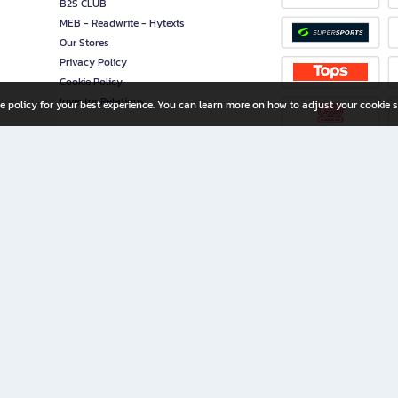
B2S CLUB
MEB - Readwrite - Hytexts
Our Stores
Privacy Policy
Cookie Policy
Investor Relations
e policy for your best experience. You can learn more on how to adjust your cookie s
ny Limited
iration for All Ages
riters, and creators alike.
home with a wide variety of books and high-quality stationery, along with exclusive d