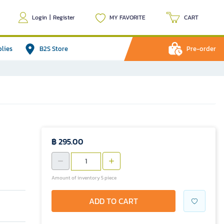
Login
|
Register
MY FAVORITE
CART
plies
B2S Store
Pre-order
฿ 295.00
Amount of inventory 5 piece
ADD TO CART