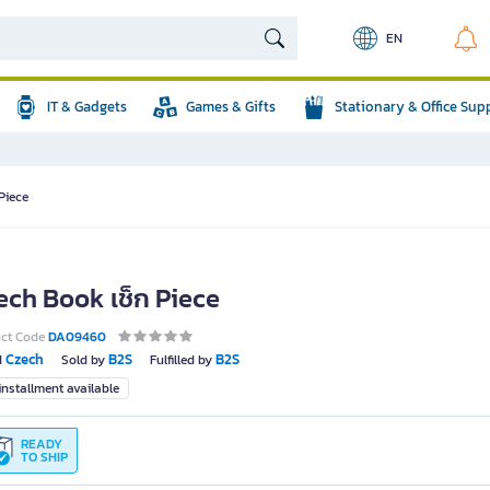
EN
IT & Gadgets
Games & Gifts
Stationary & Office Sup
Piece
ech Book เช็ก Piece
uct Code
DA09460
Czech
B2S
B2S
d
Sold by
Fulfilled by
nstallment available
READY
TO SHIP