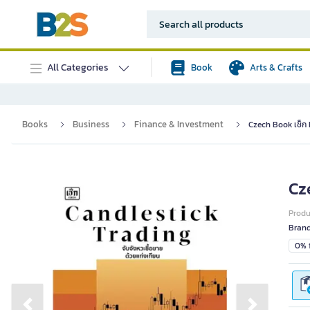
All Categories
Book
Arts & Crafts
Books
Business
Finance & Investment
Czech Book เช็ก 
Cz
Prod
Bran
0% i