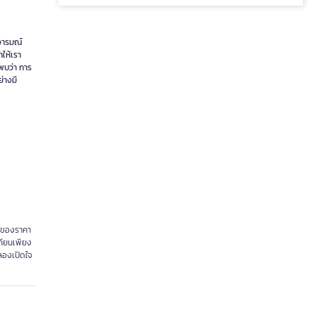
อารมณ์
ำให้เรา
ะพบว่า การ
ย่างมี
้มของราคา
เทียนเพียง
งลองเปิดใจ