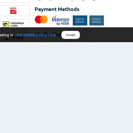
Payment Methods
Verified by
our cookie policy here
etting in
Accept
Download B2S app
eals you don’t want to miss!