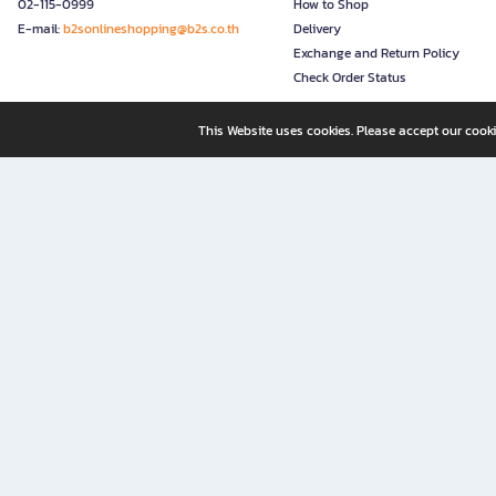
02-115-0999
How to Shop
E-mail:
b2sonlineshopping@b2s.co.th
Delivery
Exchange and Return Policy
Check Order Status
This Website uses cookies. Please accept our cooki
B2S, a business unit of Central Retail Corporation Public Compa
B2S Online: Your Destination for Books, Stationery, and Insp
B2S Online is your all-in-one bookstore and stationery shop, perfect for readers, w
It’s like having a "bookstore near me" right at your fingertips—shop easily from 