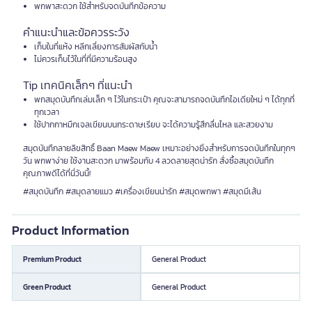
พกพาสะดวก ใช้สำหรับจดบันทึกข้อความ
คำแนะนำและข้อควรระวัง
เก็บในที่แห้ง หลีกเลี่ยงการสัมผัสกับน้ำ
ไม่ควรเก็บไว้ในที่ที่มีความร้อนสูง
Tip เทคนิคเล็กๆ ที่แนะนำ
พกสมุดบันทึกเล่มเล็ก ๆ ไว้ในกระเป๋า คุณจะสามารถจดบันทึกไอเดียใหม่ ๆ ได้ทุกที่
ทุกเวลา
ใช้ปากกาหมึกเจลเขียนบนกระดาษเรียบ จะได้ความรู้สึกลื่นไหล และสวยงาม
สมุดบันทึกลายลิขสิทธิ์ Baan Maew Maew เหมาะอย่างยิ่งสำหรับการจดบันทึกในทุกๆ
วัน พกพาง่าย ใช้งานสะดวก มาพร้อมกับ 4 ลวดลายสุดน่ารัก สั่งซื้อสมุดบันทึก
คุณภาพดีได้ที่นี่วันนี้!
#สมุดบันทึก #สมุดลายแมว #เครื่องเขียนน่ารัก #สมุดพกพา #สมุดมีเส้น
Product Information
Premium Product
General Product
Green Product
General Product