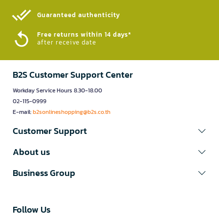
Guaranteed authenticity​
Free returns within 14 days*
after receive date
B2S Customer Support Center
Workday Service Hours 8.30-18.00
02-115-0999
E-mail:
b2sonlineshopping@b2s.co.th
Customer Support
About us
Business Group
Follow Us​