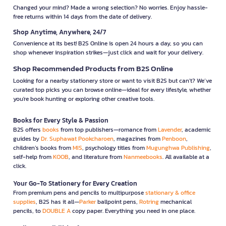
Changed your mind? Made a wrong selection? No worries. Enjoy hassle-
free returns within 14 days from the date of delivery.
Shop Anytime, Anywhere, 24/7
Convenience at its best! B2S Online is open 24 hours a day, so you can
shop whenever inspiration strikes—just click and wait for your delivery.
Shop Recommended Products from B2S Online
Looking for a nearby stationery store or want to visit B2S but can't? We’ve
curated top picks you can browse online—ideal for every lifestyle, whether
you're book hunting or exploring other creative tools.
Books for Every Style & Passion
B2S offers
books
from top publishers—romance from
Lavender
, academic
guides by
Dr. Suphawat Pookcharoen
, magazines from
Penboon
,
children’s books from
MIS
, psychology titles from
Mugunghwa Publishing
,
self-help from
KOOB
, and literature from
Nanmeebooks
. All available at a
click.
Your Go-To Stationery for Every Creation
From premium pens and pencils to multipurpose
stationary & office
supplies
, B2S has it all—
Parker
ballpoint pens,
Rotring
mechanical
pencils, to
DOUBLE A
copy paper. Everything you need in one place.