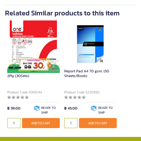
Related Similar products to this item
Carbonless Official Receipt
Report Pad A4 70 gsm. (50
2Ply (30Sets)
Sheets/Book)
Product Code 5005144
Product Code 5220360
฿ 39.00
READY TO
฿ 45.00
READY TO
SHIP
SHIP
ADD TO CART
ADD TO CART