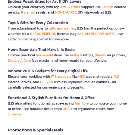
Endless Possibilities for Art & DIY Lovers
Unleash your creativity with top
arts & crafts
supplies like
Colleen
colored
pencils,
Pyramid
easels, and
MONT MARTE
DIY kits—only at B2S.
Toys & Gifts for Every Celebration
From educational toys to
gifts and games
, B2S has the perfect options—
whether it’s a
KAKAO FRIENDS
thermal bag or
SIAM BOARDGAMES
’ Love
Letter. Something special for everyone.
Home Essentials That Make Life Easier
Explore practical
household
items like
Anitech
kettles,
Xiaomi
air purifiers,
Double A Care
face masks, and more—ready for your lifestyle.
Innovative IT & Gadgets for Every Digital Life
Elevate your workflow with
IT & gadgets
like
NEO
paper shredders,
WD
external drives, and
GEEZER
wireless keyboard-mouse combos—all
carefully selected for convenience and security.
Functional & Stylish Furniture for Home & Office
B2S also offers functional, space-saving
furniture
to complete your home
or office—like foldable desks from
ONE
and ergonomic chairs from
Furradec
Promotions & Special Deals