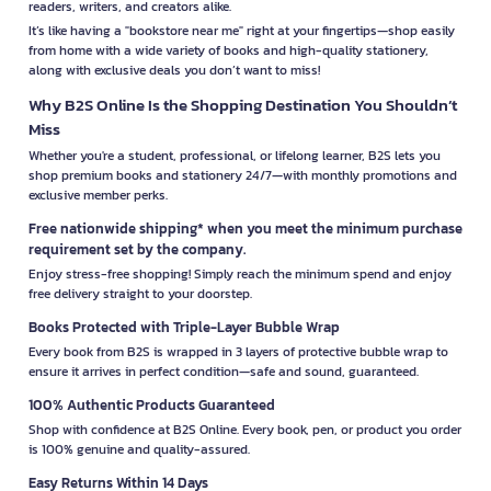
readers, writers, and creators alike.
It’s like having a "bookstore near me" right at your fingertips—shop easily
from home with a wide variety of books and high-quality stationery,
along with exclusive deals you don’t want to miss!
Why B2S Online Is the Shopping Destination You Shouldn’t
Miss
Whether you're a student, professional, or lifelong learner, B2S lets you
shop premium books and stationery 24/7—with monthly promotions and
exclusive member perks.
Free nationwide shipping* when you meet the minimum purchase
requirement set by the company.
Enjoy stress-free shopping! Simply reach the minimum spend and enjoy
free delivery straight to your doorstep.
Books Protected with Triple-Layer Bubble Wrap
Every book from B2S is wrapped in 3 layers of protective bubble wrap to
ensure it arrives in perfect condition—safe and sound, guaranteed.
100% Authentic Products Guaranteed
Shop with confidence at B2S Online. Every book, pen, or product you order
is 100% genuine and quality-assured.
Easy Returns Within 14 Days