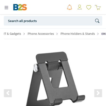
IT & Gadgets
Phone Accessories
Phone Holders & Stands
ERG
Previous slide
Ne