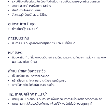
แผ่นซิลิโคนป้องกันไม่ลื่น ป้องกันพื้นผิวจากรอยขีดข่วนรอยขูดหรือรอยถลอก
ฐานที่มีขนาดใหญ่เพื่อความเสถียร
ปรับใช้งานได้อย่างยืดหยุ่น
วัสดุ: อลูมิเนียมอัลลอย, ซิลิโคน
อุปกรณ์ภายในชุด
ที่วางโน้ตบุ๊ก LIMA 1 ชิ้น
การรับประกัน
สินค้ารับประกันคุณภาพจากผู้ผลิตตามเงื่อนไขที่กำหนด
หมายเหตุ
สีของผลิตภัณฑ์ที่แสดงบนเว็บไซต์ อาจมีความแตกต่างกันจากการตั้งค่าการแสดง
ผลสีของแต่ละหน้าจอ
คำแนะนำและข้อควรระวัง
เก็บในที่แห้งและห่างจากแสงแดด
หลีกเลี่ยงการทำความสะอาดด้วยสารเคมีรุนแรง
อย่าใช้ของมีคมใกล้แผ่นป้องกันซิลิโคน
Tip. เทคนิคเล็กๆ ที่แนะนำ
ปรับมุมให้เหมาะสมกับระดับสายตา เพื่อป้องกันอาการเมื่อยล้าของดวงตาและคอ
พกพา LIMA ไว้เสมอเมื่อเดินทาง เพื่อใช้ซัพพอร์ตโน้ตบุ๊กของคุณทุกที่