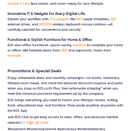
Double A Care
face masks, and more—ready for your lifestyle.
Innovative IT & Gadgets for Every Digital Life
Elevate your workflow with
IT & gadgets
like
NEO
paper shredders,
WD
external drives, and
GEEZER
wireless keyboard-mouse combos—all
carefully selected for convenience and security.
Functional & Stylish Furniture for Home & Office
B2S also offers functional, space-saving
furniture
to complete your home
or office—like foldable desks from
ONE
and ergonomic chairs from
Furradec
Promotions & Special Deals
Enjoy unbeatable deals and monthly campaigns—on books, stationery,
lifestyle must-haves, and more! Get exclusive discount coupons and perks
when you shop on B2S.co.th. Plus, free nationwide shipping* when you
meet the minimum purchase requirement set by the company.
B2S brings everything you need to match your lifestyle—books, writing
tools, educational toys, and furniture. Shop easily anytime, anywhere with
the B2S App.
Join B2S Club to get early access to news, offers, and exclusive member
Sign up now!
rewards! 👉
#bookstore #bookshopnearme #pencilcase #onlinestationery