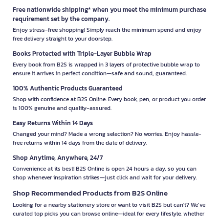
Free nationwide shipping* when you meet the minimum purchase
requirement set by the company.
Enjoy stress-free shopping! Simply reach the minimum spend and enjoy
free delivery straight to your doorstep.
Books Protected with Triple-Layer Bubble Wrap
Every book from B2S is wrapped in 3 layers of protective bubble wrap to
ensure it arrives in perfect condition—safe and sound, guaranteed.
100% Authentic Products Guaranteed
Shop with confidence at B2S Online. Every book, pen, or product you order
is 100% genuine and quality-assured.
Easy Returns Within 14 Days
Changed your mind? Made a wrong selection? No worries. Enjoy hassle-
free returns within 14 days from the date of delivery.
Shop Anytime, Anywhere, 24/7
Convenience at its best! B2S Online is open 24 hours a day, so you can
shop whenever inspiration strikes—just click and wait for your delivery.
Shop Recommended Products from B2S Online
Looking for a nearby stationery store or want to visit B2S but can't? We’ve
curated top picks you can browse online—ideal for every lifestyle, whether