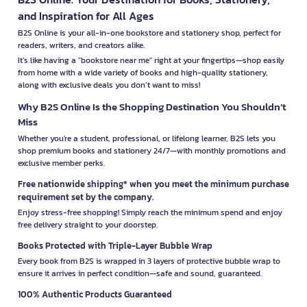
and Inspiration for All Ages
B2S Online is your all-in-one bookstore and stationery shop, perfect for
readers, writers, and creators alike.
It’s like having a "bookstore near me" right at your fingertips—shop easily
from home with a wide variety of books and high-quality stationery,
along with exclusive deals you don’t want to miss!
Why B2S Online Is the Shopping Destination You Shouldn’t
Miss
Whether you're a student, professional, or lifelong learner, B2S lets you
shop premium books and stationery 24/7—with monthly promotions and
exclusive member perks.
Free nationwide shipping* when you meet the minimum purchase
requirement set by the company.
Enjoy stress-free shopping! Simply reach the minimum spend and enjoy
free delivery straight to your doorstep.
Books Protected with Triple-Layer Bubble Wrap
Every book from B2S is wrapped in 3 layers of protective bubble wrap to
ensure it arrives in perfect condition—safe and sound, guaranteed.
100% Authentic Products Guaranteed