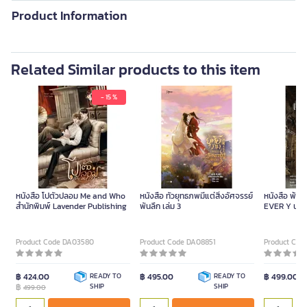
Product Information
Related Similar products to this item
- 15 %
หนังสือ โปตัวปลอม Me and Who
หนังสือ ทั่วยุทธภพมีแต่สิ่งอัศจรรย์
หนังสือ พ้นเท
สำนักพิมพ์ Lavender Publishing
พันลึก เล่ม 3
EVER Y นวน
อ่อน)
Product Code DA03580
Product Code DA08851
Product Cod
฿ 424.00
READY TO
฿ 495.00
READY TO
฿ 499.00
฿
SHIP
SHIP
499.00