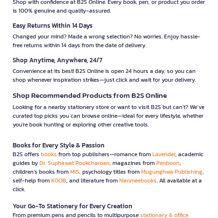
Shop with confidence at B2S Online. Every book, pen, or product you order
is 100% genuine and quality-assured.
Easy Returns Within 14 Days
Changed your mind? Made a wrong selection? No worries. Enjoy hassle-
free returns within 14 days from the date of delivery.
Shop Anytime, Anywhere, 24/7
Convenience at its best! B2S Online is open 24 hours a day, so you can
shop whenever inspiration strikes—just click and wait for your delivery.
Shop Recommended Products from B2S Online
Looking for a nearby stationery store or want to visit B2S but can't? We’ve
curated top picks you can browse online—ideal for every lifestyle, whether
you're book hunting or exploring other creative tools.
Books for Every Style & Passion
B2S offers
books
from top publishers—romance from
Lavender
, academic
guides by
Dr. Suphawat Pookcharoen
, magazines from
Penboon
,
children’s books from
MIS
, psychology titles from
Mugunghwa Publishing
,
self-help from
KOOB
, and literature from
Nanmeebooks
. All available at a
click.
Your Go-To Stationery for Every Creation
From premium pens and pencils to multipurpose
stationary & office