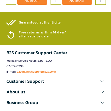
ADD TO CART
ADD TO CART
Guaranteed authenticity​
Free returns within 14 days*
after receive date
B2S Customer Support Center
Workday Service Hours 8.30-18.00
02-115-0999
E-mail:
b2sonlineshopping@b2s.co.th
Customer Support
About us
Business Group