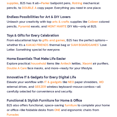
supplies
, B2S has it all—
Parker
ballpoint pens,
Rotring
mechanical
pencils, to
DOUBLE A
copy paper. Everything you need in one place.
Endless Possibilities for Art & DIY Lovers
Unleash your creativity with top
arts & crafts
supplies like
Colleen
colored
pencils,
Pyramid
easels, and
MONT MARTE
DIY kits—only at B2S.
Toys & Gifts for Every Celebration
From educational toys to
gifts and games
, B2S has the perfect options—
whether it’s a
KAKAO FRIENDS
thermal bag or
SIAM BOARDGAMES
’ Love
Letter. Something special for everyone.
Home Essentials That Make Life Easier
Explore practical
household
items like
Anitech
kettles,
Xiaomi
air purifiers,
Double A Care
face masks, and more—ready for your lifestyle.
Innovative IT & Gadgets for Every Digital Life
Elevate your workflow with
IT & gadgets
like
NEO
paper shredders,
WD
external drives, and
GEEZER
wireless keyboard-mouse combos—all
carefully selected for convenience and security.
Functional & Stylish Furniture for Home & Office
B2S also offers functional, space-saving
furniture
to complete your home
or office—like foldable desks from
ONE
and ergonomic chairs from
Furradec