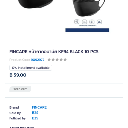
FINCARE หน้ากากอนามัย KF94 BLACK 10 PCS
Product Code
9092972
0% installment available
฿ 59.00
SOLD OUT
FINCARE
Brand
B2S
Sold by
B2S
Fulfilled by