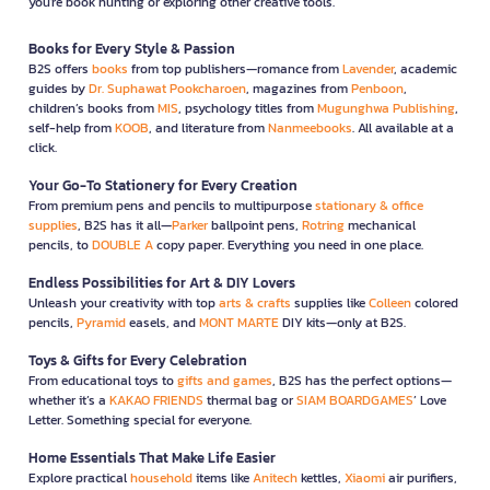
you're book hunting or exploring other creative tools.
Books for Every Style & Passion
B2S offers
books
from top publishers—romance from
Lavender
, academic
guides by
Dr. Suphawat Pookcharoen
, magazines from
Penboon
,
children’s books from
MIS
, psychology titles from
Mugunghwa Publishing
,
self-help from
KOOB
, and literature from
Nanmeebooks
. All available at a
click.
Your Go-To Stationery for Every Creation
From premium pens and pencils to multipurpose
stationary & office
supplies
, B2S has it all—
Parker
ballpoint pens,
Rotring
mechanical
pencils, to
DOUBLE A
copy paper. Everything you need in one place.
Endless Possibilities for Art & DIY Lovers
Unleash your creativity with top
arts & crafts
supplies like
Colleen
colored
pencils,
Pyramid
easels, and
MONT MARTE
DIY kits—only at B2S.
Toys & Gifts for Every Celebration
From educational toys to
gifts and games
, B2S has the perfect options—
whether it’s a
KAKAO FRIENDS
thermal bag or
SIAM BOARDGAMES
’ Love
Letter. Something special for everyone.
Home Essentials That Make Life Easier
Explore practical
household
items like
Anitech
kettles,
Xiaomi
air purifiers,