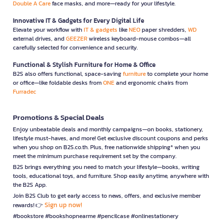
Double A Care
face masks, and more—ready for your lifestyle.
Innovative IT & Gadgets for Every Digital Life
Elevate your workflow with
IT & gadgets
like
NEO
paper shredders,
WD
external drives, and
GEEZER
wireless keyboard-mouse combos—all
carefully selected for convenience and security.
Functional & Stylish Furniture for Home & Office
B2S also offers functional, space-saving
furniture
to complete your home
or office—like foldable desks from
ONE
and ergonomic chairs from
Furradec
Promotions & Special Deals
Enjoy unbeatable deals and monthly campaigns—on books, stationery,
lifestyle must-haves, and more! Get exclusive discount coupons and perks
when you shop on B2S.co.th. Plus, free nationwide shipping* when you
meet the minimum purchase requirement set by the company.
B2S brings everything you need to match your lifestyle—books, writing
tools, educational toys, and furniture. Shop easily anytime, anywhere with
the B2S App.
Join B2S Club to get early access to news, offers, and exclusive member
Sign up now!
rewards! 👉
#bookstore #bookshopnearme #pencilcase #onlinestationery