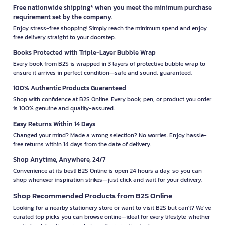
Free nationwide shipping* when you meet the minimum purchase
requirement set by the company.
Enjoy stress-free shopping! Simply reach the minimum spend and enjoy
free delivery straight to your doorstep.
Books Protected with Triple-Layer Bubble Wrap
Every book from B2S is wrapped in 3 layers of protective bubble wrap to
ensure it arrives in perfect condition—safe and sound, guaranteed.
100% Authentic Products Guaranteed
Shop with confidence at B2S Online. Every book, pen, or product you order
is 100% genuine and quality-assured.
Easy Returns Within 14 Days
Changed your mind? Made a wrong selection? No worries. Enjoy hassle-
free returns within 14 days from the date of delivery.
Shop Anytime, Anywhere, 24/7
Convenience at its best! B2S Online is open 24 hours a day, so you can
shop whenever inspiration strikes—just click and wait for your delivery.
Shop Recommended Products from B2S Online
Looking for a nearby stationery store or want to visit B2S but can't? We’ve
curated top picks you can browse online—ideal for every lifestyle, whether