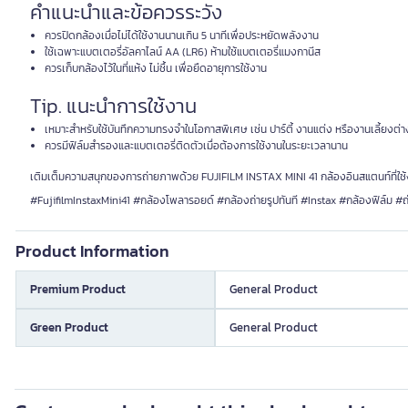
คำแนะนำและข้อควรระวัง
ควรปิดกล้องเมื่อไม่ได้ใช้งานนานเกิน 5 นาทีเพื่อประหยัดพลังงาน
ใช้เฉพาะแบตเตอรี่อัลคาไลน์ AA (LR6) ห้ามใช้แบตเตอรี่แมงกานีส
ควรเก็บกล้องไว้ในที่แห้ง ไม่ชื้น เพื่อยืดอายุการใช้งาน
Tip. แนะนำการใช้งาน
เหมาะสำหรับใช้บันทึกความทรงจำในโอกาสพิเศษ เช่น ปาร์ตี้ งานแต่ง หรืองานเลี้ยงต่
ควรมีฟิล์มสำรองและแบตเตอรี่ติดตัวเมื่อต้องการใช้งานในระยะเวลานาน
เติมเต็มความสนุกของการถ่ายภาพด้วย FUJIFILM INSTAX MINI 41 กล้องอินสแตนท์ที่ใ
#FujifilmInstaxMini41 #กล้องโพลารอยด์ #กล้องถ่ายรูปทันที #Instax #กล้องฟิล์ม #
Product Information
Premium Product
General Product
Green Product
General Product