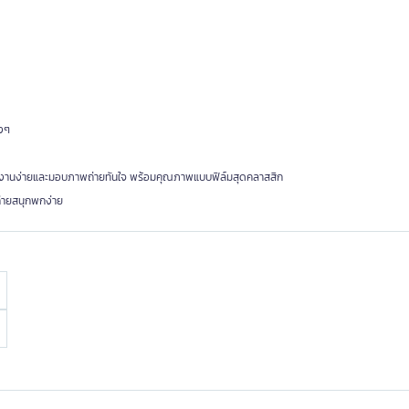
างๆ
ช้งานง่ายและมอบภาพถ่ายทันใจ พร้อมคุณภาพแบบฟิล์มสุดคลาสสิก
ถ่ายสนุกพกง่าย