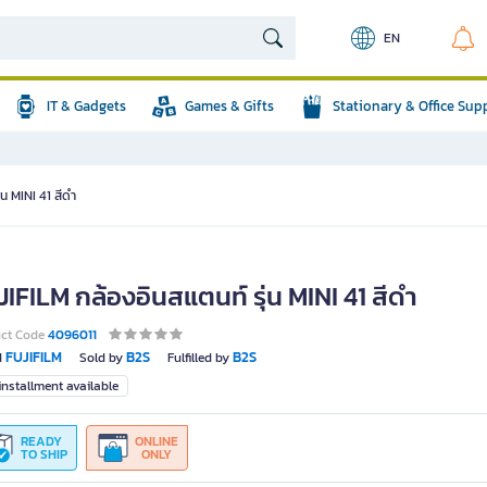
EN
IT & Gadgets
Games & Gifts
Stationary & Office Sup
น MINI 41 สีดำ
IFILM กล้องอินสแตนท์ รุ่น MINI 41 สีดำ
uct Code
4096011
FUJIFILM
B2S
B2S
d
Sold by
Fulfilled by
nstallment available
READY
ONLINE
TO SHIP
ONLY