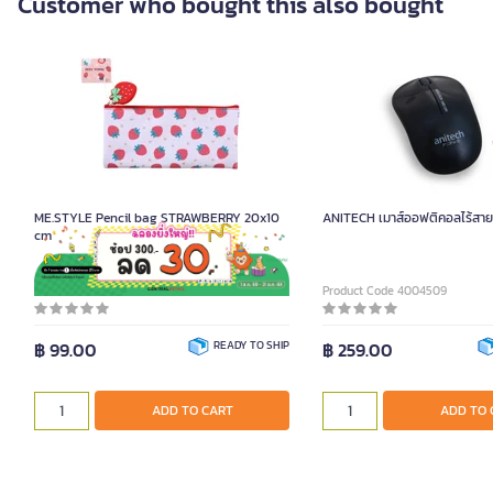
Customer who bought this also bought
ME.STYLE Pencil bag STRAWBERRY 20x10
ANITECH เมาส์ออฟติคอลไร้สาย ร
cm
Product Code 1093324
Product Code 4004509
฿ 99.00
READY TO SHIP
฿ 259.00
ADD TO CART
ADD TO 