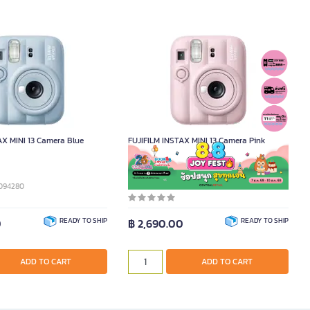
AX MINI 13 Camera Blue
FUJIFILM INSTAX MINI 13 Camera Pink
K094280
Product Code K094281
0
READY TO SHIP
฿ 2,690.00
READY TO SHIP
ADD TO CART
ADD TO CART