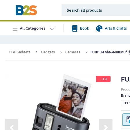
All Categories
Book
Arts & Crafts
IT & Gadgets
Gadgets
Cameras
FUJIFILM กล้องอินสแตนท์ รุ่
FUJ
- 3 %
Prod
Bran
0% i