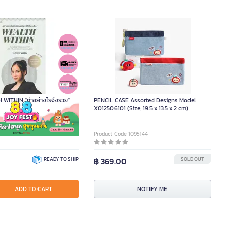
 WITHIN "ทําอย่างไรจึงรวย"
PENCIL CASE Assorted Designs Model
X012506101 (Size: 19.5 x 13.5 x 2 cm)
DA16600
Product Code 1095144
READY TO SHIP
฿ 369.00
SOLD OUT
ADD TO CART
NOTIFY ME