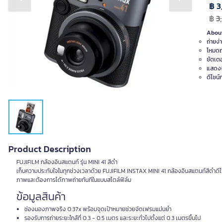
Previous slide
Next slide
฿ 3
฿
3
About
ถ่ายง
โหมดถ่
ชัตเตอ
แสดงจ
ดีไซน
Product Description
FUJIFILM กล้องอินสแตนท์ รุ่น MINI 41 สีดำ
เก็บความประทับใจในทุกช่วงเวลาด้วย FUJIFILM INSTAX MINI 41 กล้องอินสแตนท์สีดำดีไซ
ภาพและต้องการได้ภาพถ่ายทันทีในแบบสไตล์ฟิล์ม
ข้อมูลสินค้า
ช่องมองภาพจริง 0.37x พร้อมจุดเป้าหมายช่วยจัดเฟรมแม่นยำ
รองรับการถ่ายระยะใกล้ที่ 0.3 - 0.5 เมตร และระยะทั่วไปตั้งแต่ 0.3 เมตรขึ้นไป