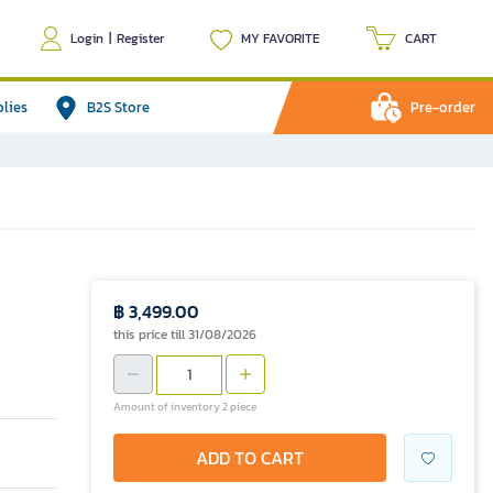
Login
|
Register
MY FAVORITE
CART
plies
B2S Store
Pre-order
฿ 3,499.00
this price till 31/08/2026
Amount of inventory 2 piece
ADD TO CART