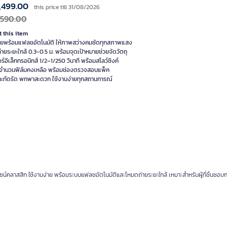
,499.00
this price till 31/08/2026
,590.00
 this item
่ายพร้อมแฟลชอัตโนมัติ ให้ภาพสว่างคมชัดทุกสภาพแสง
ายระยะใกล้ 0.3-0.5 ม. พร้อมจุดเป้าหมายช่วยจัดวัตถุ
ร์อิเล็กทรอนิกส์ 1/2–1/250 วินาที พร้อมสโลว์ซิงค์
ำนวนฟิล์มคงเหลือ พร้อมช่องตรวจสอบแพ็ค
์กะทัดรัด พกพาสะดวก ใช้งานง่ายทุกสถานการณ์
น์คลาสสิก ใช้งานง่าย พร้อมระบบแฟลชอัตโนมัติและโหมดถ่ายระยะใกล้ เหมาะสำหรับผู้ที่ชื่นชอบ