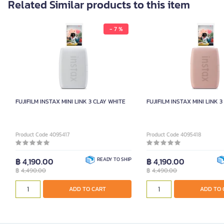
Related Similar products to this item
- 7 %
FUJIFILM INSTAX MINI LINK 3 CLAY WHITE
FUJIFILM INSTAX MINI LINK 3
Product Code 4095417
Product Code 4095418
฿ 4,190.00
READY TO SHIP
฿ 4,190.00
฿
4,490.00
฿
4,490.00
ADD TO CART
ADD TO 