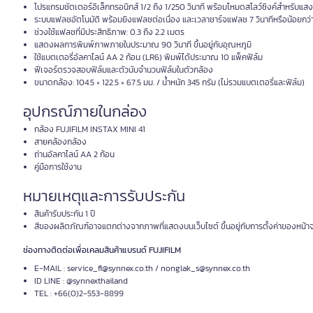
โปรแกรมชัตเตอร์อิเล็กทรอนิกส์ 1/2 ถึง 1/250 วินาที พร้อมโหมดสโลว์ซิงค์สำหรับแส
ระบบแฟลชอัตโนมัติ พร้อมยิงแฟลชต่อเนื่อง และเวลาชาร์จแฟลช 7 วินาทีหรือน้อยกว่
ช่วงใช้แฟลชที่มีประสิทธิภาพ: 0.3 ถึง 2.2 เมตร
แสดงผลการพิมพ์ภาพภายในประมาณ 90 วินาที ขึ้นอยู่กับอุณหภูมิ
ใช้แบตเตอรี่อัลคาไลน์ AA 2 ก้อน (LR6) พิมพ์ได้ประมาณ 10 แพ็คฟิล์ม
ฟีเจอร์ตรวจสอบฟิล์มและตัวนับจำนวนฟิล์มในตัวกล้อง
ขนาดกล้อง: 104.5 × 122.5 × 67.5 มม. / น้ำหนัก 345 กรัม (ไม่รวมแบตเตอรี่และฟิล์ม)
อุปกรณ์ภายในกล่อง
กล้อง FUJIFILM INSTAX MINI 41
สายคล้องกล้อง
ถ่านอัลคาไลน์ AA 2 ก้อน
คู่มือการใช้งาน
หมายเหตุและการรับประกัน
สินค้ารับประกัน 1 ปี
สีของผลิตภัณฑ์อาจแตกต่างจากภาพที่แสดงบนเว็บไซต์ ขึ้นอยู่กับการตั้งค่าของหน้าจ
ช่องทางติดต่อเพื่อเคลมสินค้าแบรนด์ FUJIFILM
E-MAIL : service_fl@synnex.co.th / nonglak_s@synnex.co.th
ID LINE : @synnexthailand
TEL : +66(0)2-553-8899