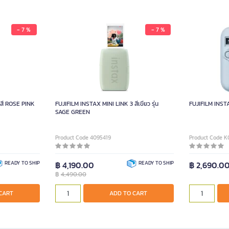
- 7 %
- 7 %
 สี ROSE PINK
FUJIFILM INSTAX MINI LINK 3 สีเขียว รุ่น
FUJIFILM INST
SAGE GREEN
Product Code 4095419
Product Code 
READY TO SHIP
฿ 4,190.00
READY TO SHIP
฿ 2,690.0
฿
4,490.00
CART
ADD TO CART