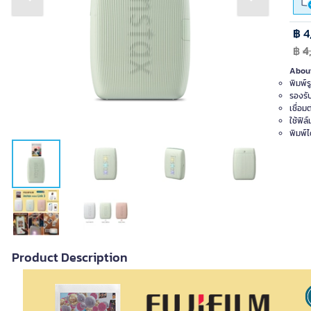
Previous slide
Next slide
฿ 4
฿
4
About
พิมพ์ร
รองรั
เชื่อม
ใช้ฟิ
พิมพ์ไ
Product Description