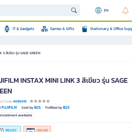
EN
IT & Gadgets
Games & Gifts
Stationary & Office Sup
 3 สีเขียว รุ่น SAGE GREEN
IFILM INSTAX MINI LINK 3 สีเขียว รุ่น SAGE
EEN
uct Code
4095419
FUJIFILM
B2S
B2S
d
Sold by
Fulfilled by
nstallment available
READY
ONLINE