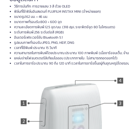
วิธีการบันทึก: การฉายแสง 3 สี ด้วย OLED
ฟิล์มที่ใช้:ฟิล์มอินสแตนท์ FUJIFILM INSTAX MINI (จำหน่ายแยก)
ขนาดรูป:62 มม. × 46 มม.
ขนาดภาพที่รองรับ:800 × 600 จุด
ความละเอียดการพิมพ์:12.5 จุด/มม. (318 dpi, ระยะพิตช์จุด 80 ไมโครเมตร)
ระดับการพิมพ์:256 ระดับต่อสี (RGB)
อินเตอร์เฟซ:เวอร์ชัน Bluetooth 5.1
รูปแบบภาพที่รองรับ:JPEG, PNG, HEIF, DNG
เวลาที่ใช้พิมพ์:ประมาณ 15 วินาที
ความสามารถในการพิมพ์โดยประมาณ:ประมาณ 100 ภาพพิมพ์ (เมื่อชาร์จจนเต็ม; จํานวนภ
แหล่งจ่ายไฟ:แบตเตอรีลิเทียมไอออน (ประเภทภายใน : ไม่สามารถถอดออกได้)
เวลาในการชาร์จ:ประมาณ 90 ถึง 120 นาที (เวลาในการชาร์จขึ้นอยู่กับอุณหภูมิโดยร