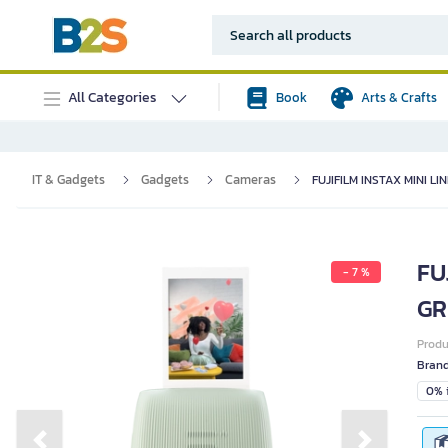
All Categories
Book
Arts & Crafts
IT & Gadgets
Gadgets
Cameras
FUJIFILM INSTAX MINI LINK
FUJ
- 7 %
GR
Prod
Bran
0% i