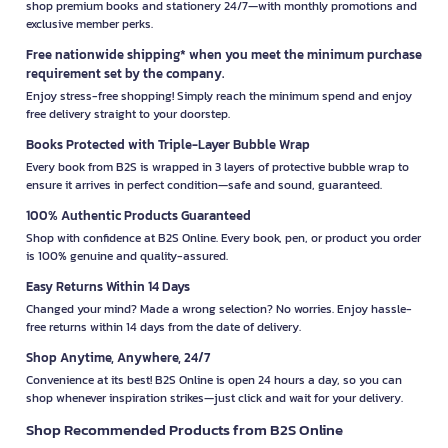
shop premium books and stationery 24/7—with monthly promotions and
exclusive member perks.
Free nationwide shipping* when you meet the minimum purchase
requirement set by the company.
Enjoy stress-free shopping! Simply reach the minimum spend and enjoy
free delivery straight to your doorstep.
Books Protected with Triple-Layer Bubble Wrap
Every book from B2S is wrapped in 3 layers of protective bubble wrap to
ensure it arrives in perfect condition—safe and sound, guaranteed.
100% Authentic Products Guaranteed
Shop with confidence at B2S Online. Every book, pen, or product you order
is 100% genuine and quality-assured.
Easy Returns Within 14 Days
Changed your mind? Made a wrong selection? No worries. Enjoy hassle-
free returns within 14 days from the date of delivery.
Shop Anytime, Anywhere, 24/7
Convenience at its best! B2S Online is open 24 hours a day, so you can
shop whenever inspiration strikes—just click and wait for your delivery.
Shop Recommended Products from B2S Online