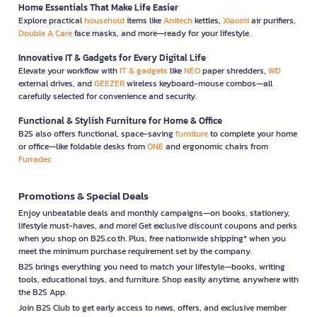
Home Essentials That Make Life Easier
Explore practical
household
items like
Anitech
kettles,
Xiaomi
air purifiers,
Double A Care
face masks, and more—ready for your lifestyle.
Innovative IT & Gadgets for Every Digital Life
Elevate your workflow with
IT & gadgets
like
NEO
paper shredders,
WD
external drives, and
GEEZER
wireless keyboard-mouse combos—all
carefully selected for convenience and security.
Functional & Stylish Furniture for Home & Office
B2S also offers functional, space-saving
furniture
to complete your home
or office—like foldable desks from
ONE
and ergonomic chairs from
Furradec
Promotions & Special Deals
Enjoy unbeatable deals and monthly campaigns—on books, stationery,
lifestyle must-haves, and more! Get exclusive discount coupons and perks
when you shop on B2S.co.th. Plus, free nationwide shipping* when you
meet the minimum purchase requirement set by the company.
B2S brings everything you need to match your lifestyle—books, writing
tools, educational toys, and furniture. Shop easily anytime, anywhere with
the B2S App.
Join B2S Club to get early access to news, offers, and exclusive member