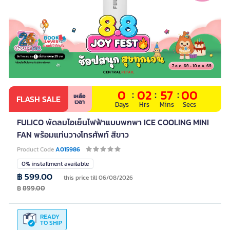
0
:
02
:
57
:
00
เหลือ
FLASH SALE
เวลา
Days
Hrs
Mins
Secs
FULICO พัดลมไอเย็นไฟฟ้าแบบพกพา ICE COOLING MINI
FAN พร้อมแท่นวางโทรศัพท์ สีขาว
Product Code
A015986
0% installment available
฿ 599.00
this price till 06/08/2026
฿
899.00
READY
TO SHIP