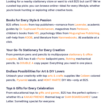
Looking for a nearby stationery store or want to visit B2S but can't? We’ve
curated top picks you can browse online—ideal for every lifestyle, whether
you're book hunting or exploring other creative tools.
Books for Every Style & Passion
B2S offers
books
from top publishers—romance from
Lavender
, academic
guides by
Dr. Suphawat Pookcharoen
, magazines from
Penboon
,
children’s books from
MIS
, psychology titles from
Mugunghwa Publishing
,
self-help from
KOOB
, and literature from
Nanmeebooks
. All available at a
click.
Your Go-To Stationery for Every Creation
From premium pens and pencils to multipurpose
stationary & office
supplies
, B2S has it all—
Parker
ballpoint pens,
Rotring
mechanical
pencils, to
DOUBLE A
copy paper. Everything you need in one place.
Endless Possibilities for Art & DIY Lovers
Unleash your creativity with top
arts & crafts
supplies like
Colleen
colored
pencils,
Pyramid
easels, and
MONT MARTE
DIY kits—only at B2S.
Toys & Gifts for Every Celebration
From educational toys to
gifts and games
, B2S has the perfect options—
whether it’s a
KAKAO FRIENDS
thermal bag or
SIAM BOARDGAMES
’ Love
Letter. Something special for everyone.