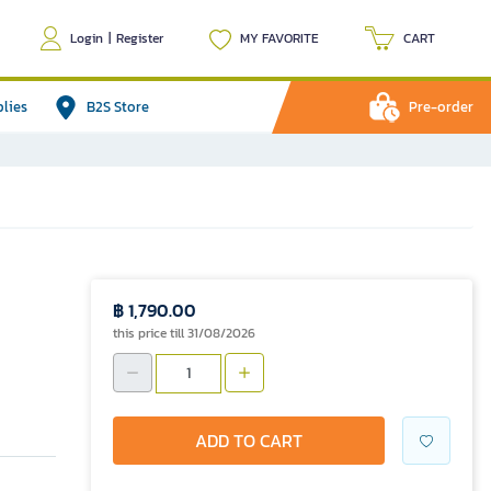
Login
|
Register
MY FAVORITE
CART
plies
B2S Store
Pre-order
฿ 1,790.00
this price till 31/08/2026
ADD TO CART