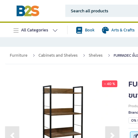
All Categories
Book
Arts & Crafts
Furniture
Cabinets and Shelves
Shelves
FURRADEC ชั้นวา
FUR
- 40 %
ขน
Prod
Bran
0% i