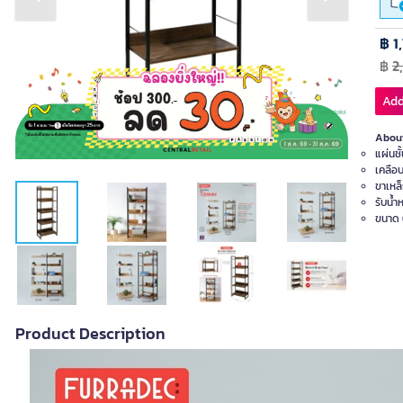
Previous slide
Next slide
฿ 1
฿
2
Add
About
แผ่นชั
เคลือ
ขาเหล
รับน้ำ
ขนาด 6
Product Description