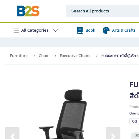
All Categories
Book
Arts & Crafts
Furniture
Chair
Executive Chairs
FURRADEC เก้าอี้ผู้บริหา
FUR
สี
Prod
Bran
0% i
SO