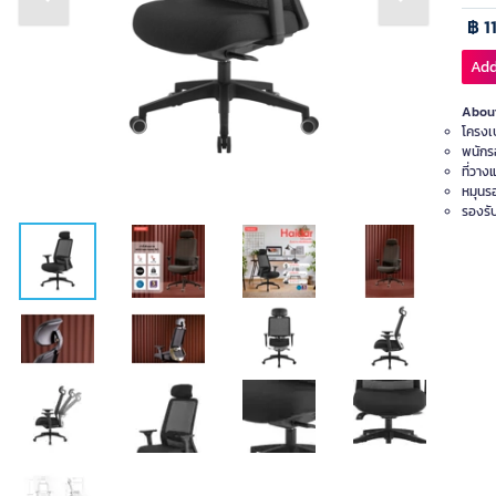
Previous slide
Next slide
฿ 1
Add
About
โครงเ
พนักร
ที่วาง
หมุนร
รองรับ