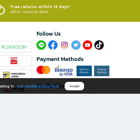
Free returns within 14 days*
after receive date
Follow Us​
Payment Methods
Verified by
our cookie policy here
etting in
Accept
Download B2S app