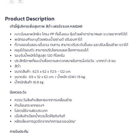
Product Description
เก้าอี้ผู้บริหารเพื่อสุขภาพ สีดำ เฟอร์ราเดค HAIDAR
เบาะนั่งและพนักพิง โครง PP ที่แข็งแรง หุ้มด้วยผ้าตาข่าย Mesh ระบายอากาศได้ดี
พนักรองศีรษะบุด้วยฟองน้ำอย่างดี ปรับองศาได้
ที่วางแขนไนลอน แข็งเรง ทนทาน สามาระปรับระดับขึ้นลง และปรับเลื่อนซ้าย-ขวาได้
หมุนได้รอบตัว สามารถปรับโยกเอนและล็อกการเอนได้
รองรับน้ำหนักได้สูงสุด 120 กิโลกรัม
ประสิทธิภาพที่แนะนำเพื่อความสะดวกสบายในการนั่งต่อวัน : มากกว่า 8 ชม.
สีดำ
ขนาดสินค้า : 62.5 x 62 x 112.5 - 122 cm.
ขนาดลัง : 69 x 32 x 62 cm. / น้ำหนัก (GW.) 19 kg.
น้ำหนักสินค้า 16.8 kg.
ข้อควรระวัง
ควรระวังสินค้าเสียหายจากการเคลื่อนย้าย
ห้ามโยนกระแทกแรงๆ
ไม่ควรใช้งานผิดประเภท
เมื่อสินค้าเปียกน้ำควรเช็ดให้แห้งทันที
หลีกเลี่ยงการขูดขีดจากปากกาและของมีคม"
การรับประกัน