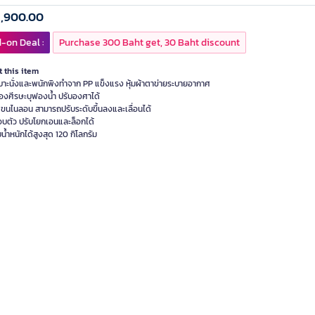
1,900.00
-on Deal :
Purchase 300 Baht get, 30 Baht discount
 this item
บาะนั่งและพนักพิงทำจาก PP แข็งแรง หุ้มผ้าตาข่ายระบายอากาศ
องศีรษะบุฟองน้ำ ปรับองศาได้
แขนไนลอน สามารถปรับระดับขึ้นลงและเลื่อนได้
อบตัว ปรับโยกเอนและล็อกได้
น้ำหนักได้สูงสุด 120 กิโลกรัม