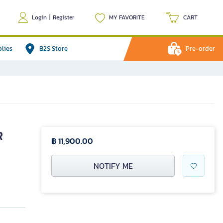
Login
|
Register
MY FAVORITE
CART
plies
B2S Store
Pre-order
R
฿ 11,900.00
NOTIFY ME