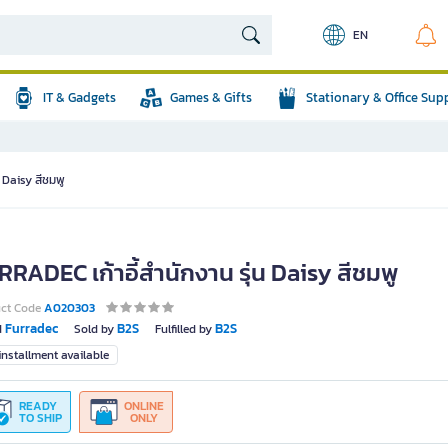
EN
IT & Gadgets
Games & Gifts
Stationary & Office Sup
 Daisy สีชมพู
RADEC เก้าอี้สำนักงาน รุ่น Daisy สีชมพู
uct Code
A020303
Furradec
B2S
B2S
d
Sold by
Fulfilled by
nstallment available
READY
ONLINE
TO SHIP
ONLY