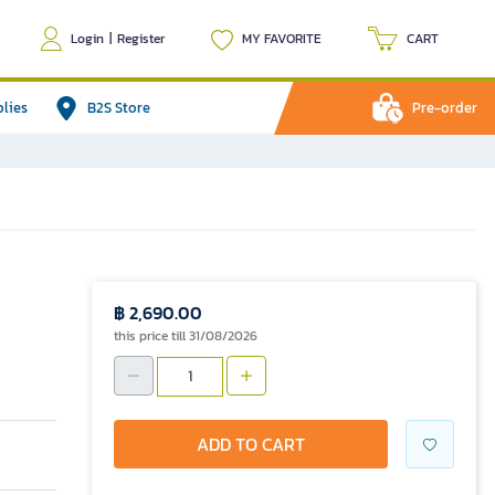
Login
|
Register
MY FAVORITE
CART
plies
B2S Store
Pre-order
฿ 2,690.00
this price till 31/08/2026
ADD TO CART