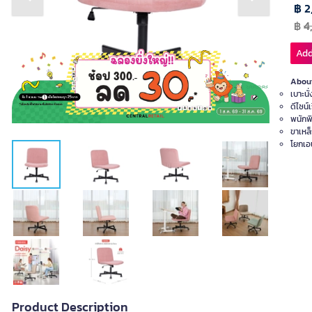
Previous slide
Next slide
฿ 2
฿
4
Add
About
เบาะนั
ดีไซน์
พนักพิ
ขาเหล
โยกเอ
Product Description