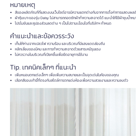
หมายเหตุ
สีของผลิตภัณฑ์ที่แสดงบนเว็บไซต์อาจมีความแตกต่างกันจากการตั้งค่าการแสดงผลส
ผ้าหุ้มเบาะของรุ่น Daisy ไม่สามารถถอดซักผ้าทำความสะอาดได้ แนะนำให้ใช้ผ้าชุบน้
โปรโมชันและคูปองส่วนลดต่าง ๆ เป็นไปตามเงื่อนไขที่บริษัทฯ กำหนด
คำแนะนำและข้อควรระวัง
เก็บให้ห่างจากเปลวไฟ ความร้อน และบริเวณที่มีแสงแดดส่องถึง
หลีกเลี่ยงของมีคม และการทำความสะอาดด้วยสารเคมีรุนแรง
ไม่ควรวางในบริเวณที่เปียกชื้นเพื่อยืดอายุการใช้งาน
Tip. เทคนิคเล็กๆ ที่แนะนำ
เพิ่มหมอนตกแต่งเล็กๆ เพื่อเพิ่มความสบายและเป็นจุดเด่นในห้องของคุณ
เลือกสีของเก้าอี้ที่ตรงกับสไตล์การตกแต่งห้องเพื่อความสวยงามและความลงตัว