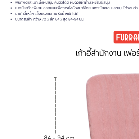
พนักพิงและเบาะนั่งหนานุ่ม คืนตัวได้ดี หุ้มด้วยผ้ากำมะหยี่สัมผัสนุ่ม
เบาะนั่งกว้างพิเศษ ออกแบบเพื่อการนั่งขัดสมาธิโดยเฉพาะ โยกเอนและหมุนได้รอบตัว
ขาเก้าอี้เหล็ก แข็งแรงทนทาน รับน้ำหนักได้ดี
ขนาดสินค้า: กว้าง 70 x ลึก 64 x สูง 84-94 ซม.