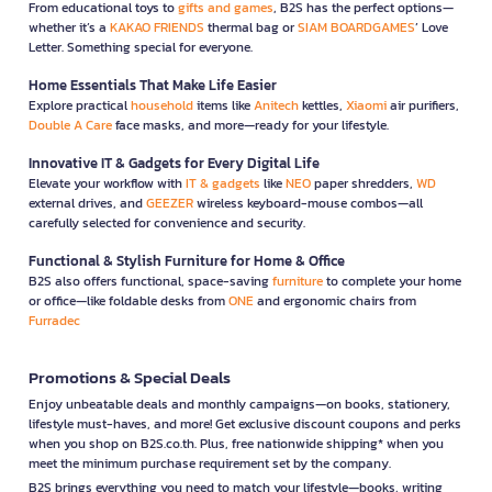
From educational toys to
gifts and games
, B2S has the perfect options—
whether it’s a
KAKAO FRIENDS
thermal bag or
SIAM BOARDGAMES
’ Love
Letter. Something special for everyone.
Home Essentials That Make Life Easier
Explore practical
household
items like
Anitech
kettles,
Xiaomi
air purifiers,
Double A Care
face masks, and more—ready for your lifestyle.
Innovative IT & Gadgets for Every Digital Life
Elevate your workflow with
IT & gadgets
like
NEO
paper shredders,
WD
external drives, and
GEEZER
wireless keyboard-mouse combos—all
carefully selected for convenience and security.
Functional & Stylish Furniture for Home & Office
B2S also offers functional, space-saving
furniture
to complete your home
or office—like foldable desks from
ONE
and ergonomic chairs from
Furradec
Promotions & Special Deals
Enjoy unbeatable deals and monthly campaigns—on books, stationery,
lifestyle must-haves, and more! Get exclusive discount coupons and perks
when you shop on B2S.co.th. Plus, free nationwide shipping* when you
meet the minimum purchase requirement set by the company.
B2S brings everything you need to match your lifestyle—books, writing