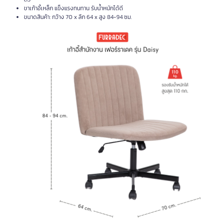
ขาเก้าอี้เหล็ก แข็งแรงทนทาน รับน้ำหนักได้ดี
ขนาดสินค้า: กว้าง 70 x ลึก 64 x สูง 84-94 ซม.