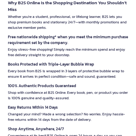
Why B2S Online Is the Shopping Destination You Shouldn’t
Miss
Whether you're a student, professional, or lifelong learner, B2S lets you
shop premium books and stationery 24/7—with monthly promotions and
exclusive member perks.
Free nationwide shipping* when you meet the minimum purchase
requirement set by the company.
Enjoy stress-free shopping! Simply reach the minimum spend and enjoy
free delivery straight to your doorstep.
Books Protected with Triple-Layer Bubble Wrap
Every book from B2S is wrapped in 3 layers of protective bubble wrap to
ensure it arrives in perfect condition—safe and sound, guaranteed.
100% Authentic Products Guaranteed
Shop with confidence at B2S Online. Every book, pen, or product you order
is 100% genuine and quality-assured.
Easy Returns Within 14 Days
Changed your mind? Made a wrong selection? No worries. Enjoy hassle-
free returns within 14 days from the date of delivery.
Shop Anytime, Anywhere, 24/7
Convenience at its best! B2S Online is open 24 hours a day, so you can