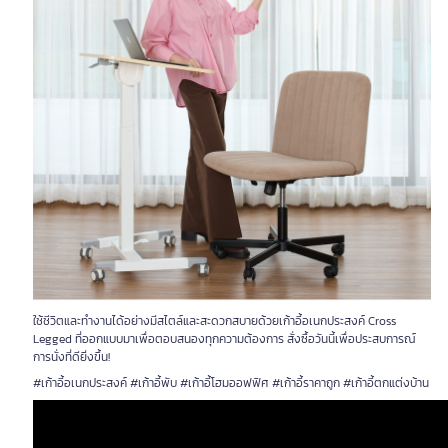
ใช้ชีวิตและทำงานได้อย่างมีสไตล์และสะดวกสบายด้วยเก้าอี้อเนกประสงค์ Cross
Legged ที่ออกแบบมาเพื่อตอบสนองทุกความต้องการ สั่งซื้อวันนี้เพื่อประสบการณ์
การนั่งที่ดียิ่งขึ้น!
#เก้าอี้อเนกประสงค์ #เก้าอี้พับ #เก้าอี้โฮมออฟฟิศ #เก้าอี้ราคาถูก #เก้าอี้ตกแต่งบ้าน