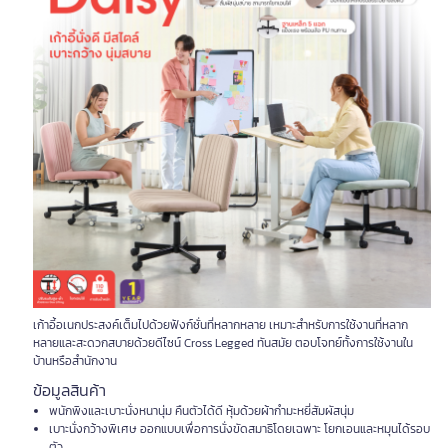
เก้าอี้อเนกประสงค์เต็มไปด้วยฟังก์ชั่นที่หลากหลาย เหมาะสำหรับการใช้งานที่หลาก
หลายและสะดวกสบายด้วยดีไซน์ Cross Legged ทันสมัย ตอบโจทย์ทั้งการใช้งานใน
บ้านหรือสำนักงาน
ข้อมูลสินค้า
พนักพิงและเบาะนั่งหนานุ่ม คืนตัวได้ดี หุ้มด้วยผ้ากำมะหยี่สัมผัสนุ่ม
เบาะนั่งกว้างพิเศษ ออกแบบเพื่อการนั่งขัดสมาธิโดยเฉพาะ โยกเอนและหมุนได้รอบ
ตัว