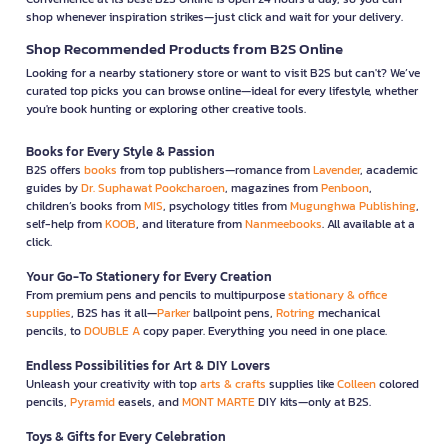
shop whenever inspiration strikes—just click and wait for your delivery.
Shop Recommended Products from B2S Online
Looking for a nearby stationery store or want to visit B2S but can't? We’ve
curated top picks you can browse online—ideal for every lifestyle, whether
you're book hunting or exploring other creative tools.
Books for Every Style & Passion
B2S offers
books
from top publishers—romance from
Lavender
, academic
guides by
Dr. Suphawat Pookcharoen
, magazines from
Penboon
,
children’s books from
MIS
, psychology titles from
Mugunghwa Publishing
,
self-help from
KOOB
, and literature from
Nanmeebooks
. All available at a
click.
Your Go-To Stationery for Every Creation
From premium pens and pencils to multipurpose
stationary & office
supplies
, B2S has it all—
Parker
ballpoint pens,
Rotring
mechanical
pencils, to
DOUBLE A
copy paper. Everything you need in one place.
Endless Possibilities for Art & DIY Lovers
Unleash your creativity with top
arts & crafts
supplies like
Colleen
colored
pencils,
Pyramid
easels, and
MONT MARTE
DIY kits—only at B2S.
Toys & Gifts for Every Celebration