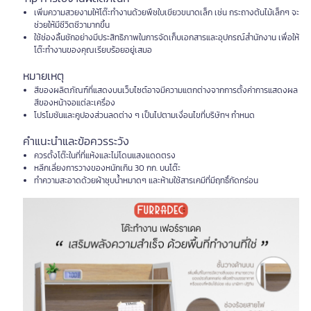
เพิ่มความสวยงามให้โต๊ะทำงานด้วยพืชใบเขียวขนาดเล็ก เช่น กระถางต้นไม้เล็กๆ จะ
ช่วยให้มีชีวิตชีวามากขึ้น
ใช้ช่องลิ้นชักอย่างมีประสิทธิภาพในการจัดเก็บเอกสารและอุปกรณ์สำนักงาน เพื่อให้
โต๊ะทำงานของคุณเรียบร้อยอยู่เสมอ
หมายเหตุ
สีของผลิตภัณฑ์ที่แสดงบนเว็บไซต์อาจมีความแตกต่างจากการตั้งค่าการแสดงผล
สีของหน้าจอแต่ละเครื่อง
โปรโมชันและคูปองส่วนลดต่าง ๆ เป็นไปตามเงื่อนไขที่บริษัทฯ กำหนด
คำแนะนำและข้อควรระวัง
ควรตั้งโต๊ะในที่ที่แห้งและไม่โดนแสงแดดตรง
หลีกเลี่ยงการวางของหนักเกิน 30 กก. บนโต๊ะ
ทำความสะอาดด้วยผ้าชุบน้ำหมาดๆ และห้ามใช้สารเคมีที่มีฤทธิ์กัดกร่อน