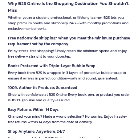
Why B2S Online Is the Shopping Destination You Shouldn’t
Miss
Whether you're a student, professional, or lifelong learner, B2S lets you
shop premium books and stationery 24/7—with monthly promotions and
exclusive member perks.
Free nationwide shipping* when you meet the minimum purchase
requirement set by the company.
Enjoy stress-free shopping! Simply reach the minimum spend and enjoy
free delivery straight to your doorstep.
Books Protected with Triple-Layer Bubble Wrap
Every book from B2S is wrapped in 3 layers of protective bubble wrap to
ensure it arrives in perfect condition—safe and sound, guaranteed.
100% Authentic Products Guaranteed
Shop with confidence at B2S Online. Every book, pen, or product you order
is 100% genuine and quality-assured.
Easy Returns Within 14 Days
Changed your mind? Made a wrong selection? No worries. Enjoy hassle-
free returns within 14 days from the date of delivery.
Shop Anytime, Anywhere, 24/7