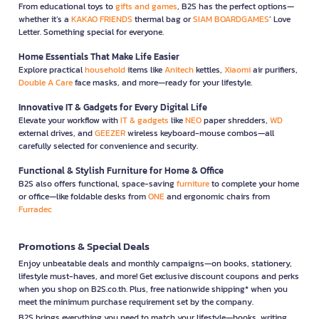
From educational toys to
gifts and games
, B2S has the perfect options—
whether it’s a
KAKAO FRIENDS
thermal bag or
SIAM BOARDGAMES
’ Love
Letter. Something special for everyone.
Home Essentials That Make Life Easier
Explore practical
household
items like
Anitech
kettles,
Xiaomi
air purifiers,
Double A Care
face masks, and more—ready for your lifestyle.
Innovative IT & Gadgets for Every Digital Life
Elevate your workflow with
IT & gadgets
like
NEO
paper shredders,
WD
external drives, and
GEEZER
wireless keyboard-mouse combos—all
carefully selected for convenience and security.
Functional & Stylish Furniture for Home & Office
B2S also offers functional, space-saving
furniture
to complete your home
or office—like foldable desks from
ONE
and ergonomic chairs from
Furradec
Promotions & Special Deals
Enjoy unbeatable deals and monthly campaigns—on books, stationery,
lifestyle must-haves, and more! Get exclusive discount coupons and perks
when you shop on B2S.co.th. Plus, free nationwide shipping* when you
meet the minimum purchase requirement set by the company.
B2S brings everything you need to match your lifestyle—books, writing