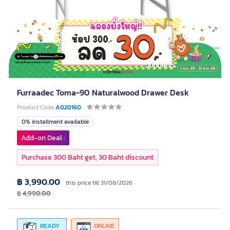
Furraadec Toma-90 Naturalwood Drawer Desk
Product Code
A020160
0% installment available
Add-on Deal :
Purchase 300 Baht get, 30 Baht discount
฿ 3,990.00
this price till 31/08/2026
฿
4,990.00
READY
ONLINE