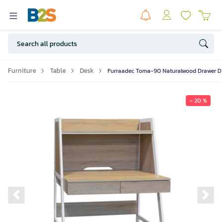
Furniture
Table
Desk
Furraadec Toma-90 Naturalwood Drawer D
- 20 %
Previous slide
Ne