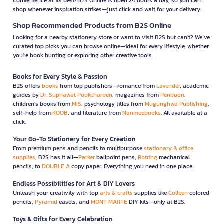
Convenience at its best! B2S Online is open 24 hours a day, so you can
shop whenever inspiration strikes—just click and wait for your delivery.
Shop Recommended Products from B2S Online
Looking for a nearby stationery store or want to visit B2S but can't? We’ve
curated top picks you can browse online—ideal for every lifestyle, whether
you're book hunting or exploring other creative tools.
Books for Every Style & Passion
B2S offers
books
from top publishers—romance from
Lavender
, academic
guides by
Dr. Suphawat Pookcharoen
, magazines from
Penboon
,
children’s books from
MIS
, psychology titles from
Mugunghwa Publishing
,
self-help from
KOOB
, and literature from
Nanmeebooks
. All available at a
click.
Your Go-To Stationery for Every Creation
From premium pens and pencils to multipurpose
stationary & office
supplies
, B2S has it all—
Parker
ballpoint pens,
Rotring
mechanical
pencils, to
DOUBLE A
copy paper. Everything you need in one place.
Endless Possibilities for Art & DIY Lovers
Unleash your creativity with top
arts & crafts
supplies like
Colleen
colored
pencils,
Pyramid
easels, and
MONT MARTE
DIY kits—only at B2S.
Toys & Gifts for Every Celebration