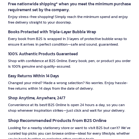
Free nationwide shipping* when you meet the minimum purchase
requirement set by the company.
Enjoy stress-free shopping! Simply reach the minimum spend and enjoy
free delivery straight to your doorstep.
Books Protected with Triple-Layer Bubble Wrap
Every book from B2S is wrapped in 3 layers of protective bubble wrap to
ensure it arrives in perfect condition—safe and sound, guaranteed.
100% Authentic Products Guaranteed
Shop with confidence at B2S Online. Every book, pen, or product you order
is 100% genuine and quality-assured.
Easy Returns Within 14 Days
Changed your mind? Made a wrong selection? No worries. Enjoy hassle-
free returns within 14 days from the date of delivery.
Shop Anytime, Anywhere, 24/7
Convenience at its best! B2S Online is open 24 hours a day, so you can
shop whenever inspiration strikes—just click and wait for your delivery.
Shop Recommended Products from B2S Online
Looking for a nearby stationery store or want to visit B2S but can't? We’ve
curated top picks you can browse online—ideal for every lifestyle, whether
you're book hunting or exploring other creative tools.