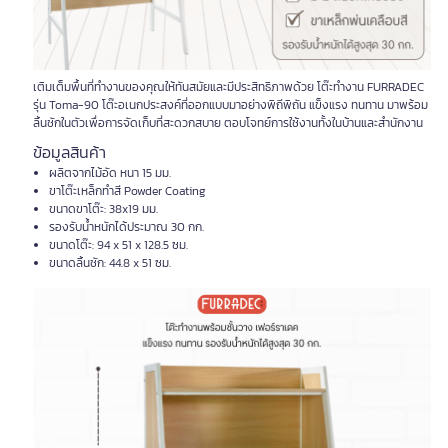
เติมเต็มพื้นที่ทำงานของคุณให้ทันสมัยและมีประสิทธิภาพด้วย โต๊ะทำงาน FURRADEC
รุ่น Toma-90 โต๊ะอเนกประสงค์ที่ออกแบบมาอย่างพิถีพิถัน แข็งแรง ทนทาน มาพร้อม
ลิ้นชักในตัวเพื่อการจัดเก็บที่สะดวกสบาย ตอบโจทย์การใช้งานทั้งในบ้านและสำนักงาน
ข้อมูลสินค้า
ผลิตจากไม้อัด หนา 15 มม.
ขาโต๊ะเหล็กทำสี Powder Coating
ขนาดขาโต๊ะ: 38x19 มม.
รองรับน้ำหนักได้ประมาณ 30 กก.
ขนาดโต๊ะ: 94 x 51 x 128.5 ซม.
ขนาดลิ้นชัก: 44.8 x 51 ซม.