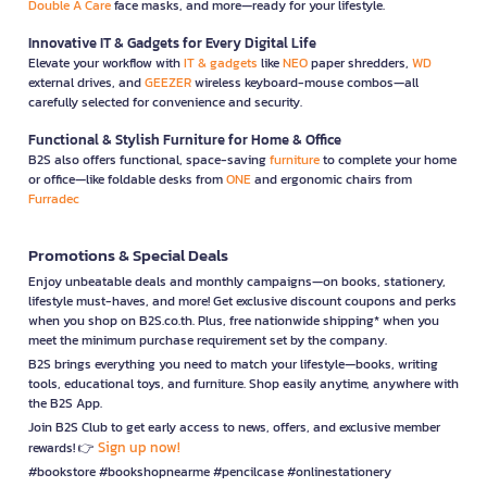
Double A Care
face masks, and more—ready for your lifestyle.
Innovative IT & Gadgets for Every Digital Life
Elevate your workflow with
IT & gadgets
like
NEO
paper shredders,
WD
external drives, and
GEEZER
wireless keyboard-mouse combos—all
carefully selected for convenience and security.
Functional & Stylish Furniture for Home & Office
B2S also offers functional, space-saving
furniture
to complete your home
or office—like foldable desks from
ONE
and ergonomic chairs from
Furradec
Promotions & Special Deals
Enjoy unbeatable deals and monthly campaigns—on books, stationery,
lifestyle must-haves, and more! Get exclusive discount coupons and perks
when you shop on B2S.co.th. Plus, free nationwide shipping* when you
meet the minimum purchase requirement set by the company.
B2S brings everything you need to match your lifestyle—books, writing
tools, educational toys, and furniture. Shop easily anytime, anywhere with
the B2S App.
Join B2S Club to get early access to news, offers, and exclusive member
Sign up now!
rewards! 👉
#bookstore #bookshopnearme #pencilcase #onlinestationery