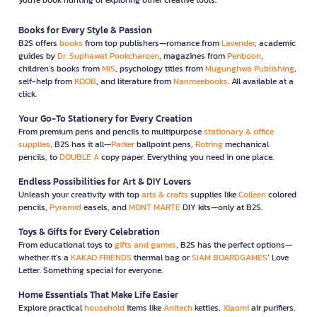
Books for Every Style & Passion
B2S offers
books
from top publishers—romance from
Lavender
, academic
guides by
Dr. Suphawat Pookcharoen
, magazines from
Penboon
,
children’s books from
MIS
, psychology titles from
Mugunghwa Publishing
,
self-help from
KOOB
, and literature from
Nanmeebooks
. All available at a
click.
Your Go-To Stationery for Every Creation
From premium pens and pencils to multipurpose
stationary & office
supplies
, B2S has it all—
Parker
ballpoint pens,
Rotring
mechanical
pencils, to
DOUBLE A
copy paper. Everything you need in one place.
Endless Possibilities for Art & DIY Lovers
Unleash your creativity with top
arts & crafts
supplies like
Colleen
colored
pencils,
Pyramid
easels, and
MONT MARTE
DIY kits—only at B2S.
Toys & Gifts for Every Celebration
From educational toys to
gifts and games
, B2S has the perfect options—
whether it’s a
KAKAO FRIENDS
thermal bag or
SIAM BOARDGAMES
’ Love
Letter. Something special for everyone.
Home Essentials That Make Life Easier
Explore practical
household
items like
Anitech
kettles,
Xiaomi
air purifiers,