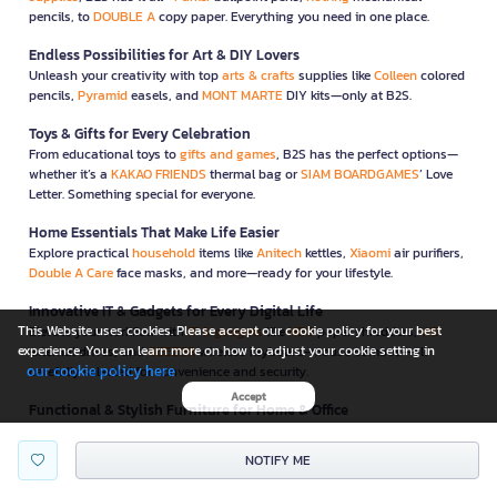
pencils, to
DOUBLE A
copy paper. Everything you need in one place.
Endless Possibilities for Art & DIY Lovers
Unleash your creativity with top
arts & crafts
supplies like
Colleen
colored
pencils,
Pyramid
easels, and
MONT MARTE
DIY kits—only at B2S.
Toys & Gifts for Every Celebration
From educational toys to
gifts and games
, B2S has the perfect options—
whether it’s a
KAKAO FRIENDS
thermal bag or
SIAM BOARDGAMES
’ Love
Letter. Something special for everyone.
Home Essentials That Make Life Easier
Explore practical
household
items like
Anitech
kettles,
Xiaomi
air purifiers,
Double A Care
face masks, and more—ready for your lifestyle.
Innovative IT & Gadgets for Every Digital Life
This Website uses cookies. Please accept our cookie policy for your best
Elevate your workflow with
IT & gadgets
like
NEO
paper shredders,
WD
experience. You can learn more on how to adjust your cookie setting in
external drives, and
GEEZER
wireless keyboard-mouse combos—all
our cookie policy here
carefully selected for convenience and security.
Accept
Functional & Stylish Furniture for Home & Office
B2S also offers functional, space-saving
furniture
to complete your home
or office—like foldable desks from
ONE
and ergonomic chairs from
NOTIFY ME
Furradec