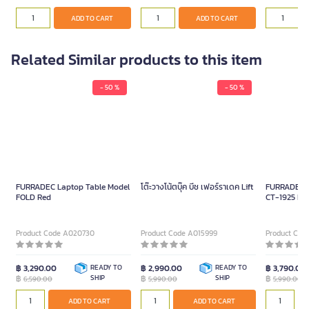
ADD TO CART
ADD TO CART
Related Similar products to this item
- 50 %
- 50 %
FURRADEC Laptop Table Model
โต๊ะวางโน้ตบุ๊ค บีช เฟอร์ราเดค Lift
FURRADEC D
FOLD Red
CT-1925 Bee
Product Code A020730
Product Code A015999
Product Cod
฿ 3,290.00
READY TO
฿ 2,990.00
READY TO
฿ 3,790.00
฿
SHIP
฿
SHIP
฿
6,590.00
5,990.00
5,990.00
ADD TO CART
ADD TO CART