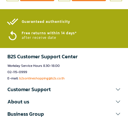
Guaranteed authenticity​
Free returns within 14 days*
after receive date
B2S Customer Support Center
Workday Service Hours 8.30-18.00
02-115-0999
E-mail:
b2sonlineshopping@b2s.co.th
Customer Support
About us
Business Group