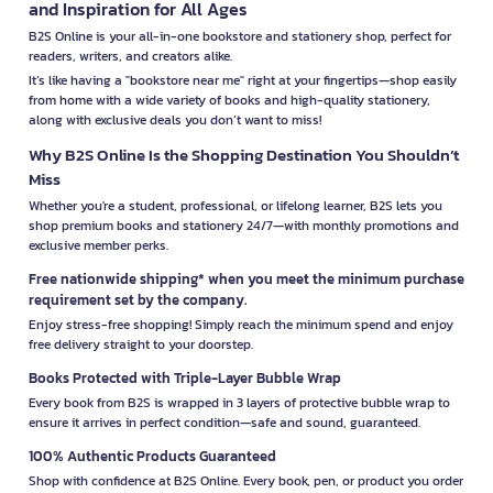
and Inspiration for All Ages
B2S Online is your all-in-one bookstore and stationery shop, perfect for
readers, writers, and creators alike.
It’s like having a "bookstore near me" right at your fingertips—shop easily
from home with a wide variety of books and high-quality stationery,
along with exclusive deals you don’t want to miss!
Why B2S Online Is the Shopping Destination You Shouldn’t
Miss
Whether you're a student, professional, or lifelong learner, B2S lets you
shop premium books and stationery 24/7—with monthly promotions and
exclusive member perks.
Free nationwide shipping* when you meet the minimum purchase
requirement set by the company.
Enjoy stress-free shopping! Simply reach the minimum spend and enjoy
free delivery straight to your doorstep.
Books Protected with Triple-Layer Bubble Wrap
Every book from B2S is wrapped in 3 layers of protective bubble wrap to
ensure it arrives in perfect condition—safe and sound, guaranteed.
100% Authentic Products Guaranteed
Shop with confidence at B2S Online. Every book, pen, or product you order