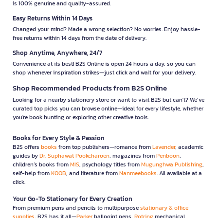
is 100% genuine and quality-assured.
Easy Returns Within 14 Days
Changed your mind? Made a wrong selection? No worries. Enjoy hassle-
free returns within 14 days from the date of delivery.
Shop Anytime, Anywhere, 24/7
Convenience at its best! B2S Online is open 24 hours a day, so you can
shop whenever inspiration strikes—just click and wait for your delivery.
Shop Recommended Products from B2S Online
Looking for a nearby stationery store or want to visit B2S but can't? We’ve
curated top picks you can browse online—ideal for every lifestyle, whether
you're book hunting or exploring other creative tools.
Books for Every Style & Passion
B2S offers
books
from top publishers—romance from
Lavender
, academic
guides by
Dr. Suphawat Pookcharoen
, magazines from
Penboon
,
children’s books from
MIS
, psychology titles from
Mugunghwa Publishing
,
self-help from
KOOB
, and literature from
Nanmeebooks
. All available at a
click.
Your Go-To Stationery for Every Creation
From premium pens and pencils to multipurpose
stationary & office
supplies
, B2S has it all—
Parker
ballpoint pens,
Rotring
mechanical