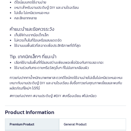
ดีไซน์แบบกดใช้งานง่าย
เหมาะสำหรับงานประดิษฐ์ DIY และงานโรงเรียน
ไม่เยิ้ม ไม่เหนียวเหนอะหนะ
คละสีหลากหลาย
คำแนะนำและข้อควรระวัง
เก็บให้ห่างจากมือเด็กเล็ก
ไม่ควรเก็บในที่ร้อนหรือแสงแดดจัด
ใช้งานบนพื้นผิวที่สะอาดเพื่อประสิทธิภาพที่ดีที่สุด
Tip. เทคนิคเล็กๆ ที่แนะนำ
เลือกใช้งานในพื้นที่ที่มีแสงสว่างเพียงพอเพื่อป้องกันการเลอะเทอะ
ใช้งานร่วมกับกระดาษหรือวัสดุอื่นๆ ที่ไม่มันทาเคลือบผิว
กาวแท่งปากกาน้ำหนักเบาพกพาสะดวกดีไซน์กดใช้งานง่ายไม่เยิ้มไม่เหนียวเหนอะหนะ
เหมาะกับงานประดิษฐ์ DIY และงานโรงเรียน สั่งซื้อกาวแท่งคุณภาพเยี่ยมและพบกับ
ผลิตภัณฑ์ใหม่ๆ ได้ที่นี่
#กาวแท่งปากกา #งานประดิษฐ์ #DIY #เครื่องเขียน #ไม่เหนียว
Product Information
Premium Product
General Product