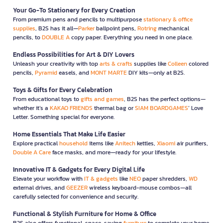
Your Go-To Stationery for Every Creation
From premium pens and pencils to multipurpose
stationary & office
supplies
, B2S has it all—
Parker
ballpoint pens,
Rotring
mechanical
pencils, to
DOUBLE A
copy paper. Everything you need in one place.
Endless Possibilities for Art & DIY Lovers
Unleash your creativity with top
arts & crafts
supplies like
Colleen
colored
pencils,
Pyramid
easels, and
MONT MARTE
DIY kits—only at B2S.
Toys & Gifts for Every Celebration
From educational toys to
gifts and games
, B2S has the perfect options—
whether it’s a
KAKAO FRIENDS
thermal bag or
SIAM BOARDGAMES
’ Love
Letter. Something special for everyone.
Home Essentials That Make Life Easier
Explore practical
household
items like
Anitech
kettles,
Xiaomi
air purifiers,
Double A Care
face masks, and more—ready for your lifestyle.
Innovative IT & Gadgets for Every Digital Life
Elevate your workflow with
IT & gadgets
like
NEO
paper shredders,
WD
external drives, and
GEEZER
wireless keyboard-mouse combos—all
carefully selected for convenience and security.
Functional & Stylish Furniture for Home & Office
B2S also offers functional, space-saving
furniture
to complete your home