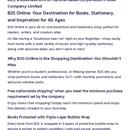
Company Limited
B2S Online: Your Destination for Books, Stationery,
and Inspiration for All Ages
B2S Online is your all-in-one bookstore and stationery shop, perfect for
readers, writers, and creators alike.
It’s like having a "bookstore near me" right at your fingertips—shop easily
from home with a wide variety of books and high-quality stationery,
along with exclusive deals you don’t want to miss!
Why B2S Online Is the Shopping Destination You Shouldn’t
Miss
Whether you're a student, professional, or lifelong learner, B2S lets you
shop premium books and stationery 24/7—with monthly promotions and
exclusive member perks.
Free nationwide shipping* when you meet the minimum purchase
requirement set by the company.
Enjoy stress-free shopping! Simply reach the minimum spend and enjoy
free delivery straight to your doorstep.
Books Protected with Triple-Layer Bubble Wrap
Every book from B2S is wrapped in 3 layers of protective bubble wrap to
ensure it arrives in perfect condition—safe and sound, guaranteed.