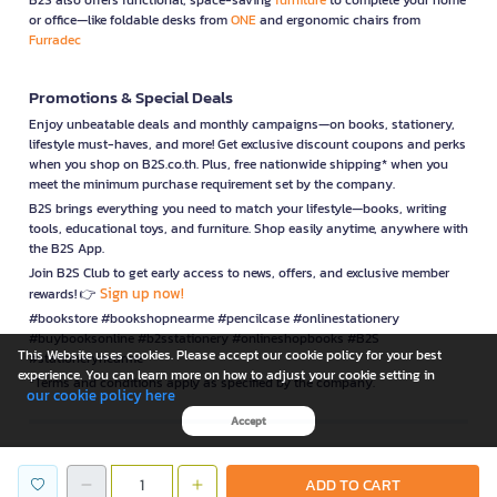
or office—like foldable desks from
ONE
and ergonomic chairs from
Furradec
Promotions & Special Deals
Enjoy unbeatable deals and monthly campaigns—on books, stationery,
lifestyle must-haves, and more! Get exclusive discount coupons and perks
when you shop on B2S.co.th. Plus, free nationwide shipping* when you
meet the minimum purchase requirement set by the company.
B2S brings everything you need to match your lifestyle—books, writing
tools, educational toys, and furniture. Shop easily anytime, anywhere with
the B2S App.
Join B2S Club to get early access to news, offers, and exclusive member
Sign up now!
rewards! 👉
#bookstore #bookshopnearme #pencilcase #onlinestationery
#buybooksonline #b2sstationery #onlineshopbooks #B2S
This Website uses cookies. Please accept our cookie policy for your best
#stationerynearme
experience. You can learn more on how to adjust your cookie setting in
*Terms and conditions apply as specified by the company.
our cookie policy here
Accept
is a company operating under
ADD TO CART