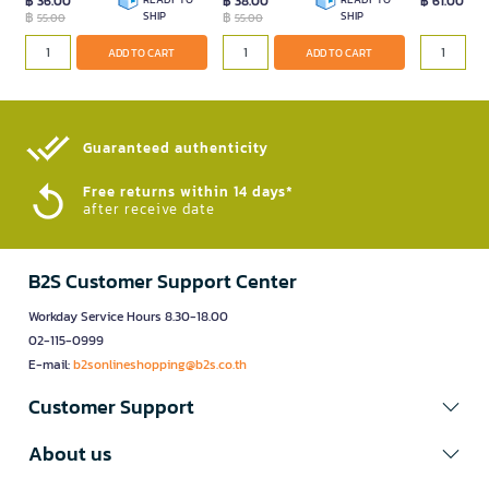
฿ 36.00
฿ 38.00
฿ 61.00
฿
SHIP
฿
SHIP
55.00
55.00
ADD TO CART
ADD TO CART
Guaranteed authenticity​
Free returns within 14 days*
after receive date
B2S Customer Support Center
Workday Service Hours 8.30-18.00
02-115-0999
E-mail:
b2sonlineshopping@b2s.co.th
Customer Support
About us