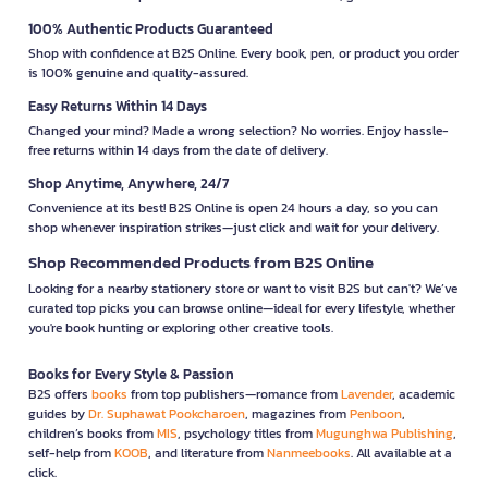
100% Authentic Products Guaranteed
Shop with confidence at B2S Online. Every book, pen, or product you order
is 100% genuine and quality-assured.
Easy Returns Within 14 Days
Changed your mind? Made a wrong selection? No worries. Enjoy hassle-
free returns within 14 days from the date of delivery.
Shop Anytime, Anywhere, 24/7
Convenience at its best! B2S Online is open 24 hours a day, so you can
shop whenever inspiration strikes—just click and wait for your delivery.
Shop Recommended Products from B2S Online
Looking for a nearby stationery store or want to visit B2S but can't? We’ve
curated top picks you can browse online—ideal for every lifestyle, whether
you're book hunting or exploring other creative tools.
Books for Every Style & Passion
B2S offers
books
from top publishers—romance from
Lavender
, academic
guides by
Dr. Suphawat Pookcharoen
, magazines from
Penboon
,
children’s books from
MIS
, psychology titles from
Mugunghwa Publishing
,
self-help from
KOOB
, and literature from
Nanmeebooks
. All available at a
click.