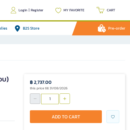
Login
|
Register
MY FAVORITE
CART
plies
B2S Store
Pre-order
จบ)
฿ 2,737.00
this price till 31/08/2026
ADD TO CART