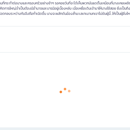
ะคนที่กระทำต่อนางและครอบครัวอย่างช้าๆ รอคอยวันที่จะได้เห็นพวกมันแดดิ้นเหมือนที่นางเคยเผชิ
คิดการใหญ่จำเป็นต้องมีอำนาจและบารมีอยู่เบื้องหลัง เมื่อเหยื่อเดินเข้ามาให้นางใช้สอย ยิ่งเป็น
ตกลงระหว่างกันจึงถือกำเนิดขึ้น นางจะผลักดันอ๋องสำมะเลเทเมานกเขาไม่ขันผู้นี้...ให้เป็นผู้ยิ่งใ