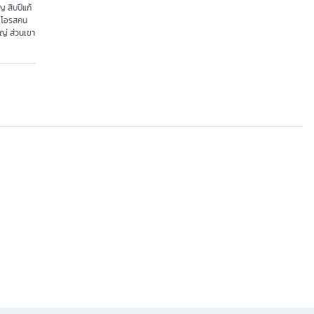
ญ สิบปีแก้
ถึงโอรสคน
หญ่ ส่วนเขา