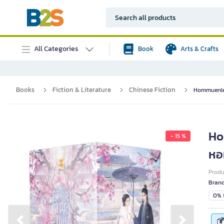
All Categories
Book
Arts & Crafts
Books
Fiction & Literature
Chinese Fiction
Hommuenlee 
Ho
- 15 %
หอม
Prod
Bran
0% i