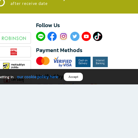
after receive date
Follow Us​
Payment Methods
Verified by
our cookie policy here
etting in
Accept
Download B2S app